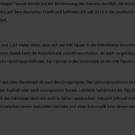
s-Wagen“ wurde bereits bei der Bestimmung des Namens deutlich, die durch d
s auf dem deutschen Markt und befindet sich seit 2016 in der zweiten Mo
iert.
 und 1,64 Meter Höhe, lässt sich der VW Tiguan in die Mittelklasse einord
 diesem Zweck kann die Rücksitzbank sowohl verschoben, als auch umgeklappt
ische Heckklappe befindet. Für Fahrten in der Innenstadt ist der VW Tigua
aus dem Dieselregal als auch Benzinaggregate. Das Leistungsspektrum ist 
ber Asphalt oder auch unwegsames Terrain. Letzteres beherrscht der Tiguan 
it des Fahrzeugs lässt sich auch in Zahlen ausdrücken: mitsamt Offroad-Pak
Wahl zwischen einem manuellen Getriebe und einer Automatik bzw. einem S