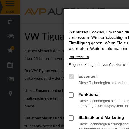
Zum
MENÜ
Hauptinhalt
springen
Wir nutzen Cookies, um Ihnen d
VW Tiguan Angebote
verbessern. Wir berücksichtigen 
Einwilligung geben. Wenn Sie zu 
widerrufen. Weitere Information
0
Suchen Sie nach dem perfekten VW Modell? Der VW Tiguan üb
Impressum
über 25 Jahren Ihr verlässlicher Partner für VW-Fahrzeuge zu
Folgende Kategorien von Cookies werd
Der VW Tiguan vereint kompakte Größe mit dynamischem Desig
Essentiell
unterwegs sind – der VW Tiguan ist die ideale Wahl für Fahr
Diese Technologien sind erforde
Unser Engagement geht weit über den Verkauf hinaus. Bei A
Funktional
maßgeschneiderten Finanzierungsangeboten über attraktive Le
Diese Technologien bieten die b
Fahrzeugbewertungssystem und w
bleibt.
Statistik und Marketing
Besuchen Sie uns und entdecken Sie unsere große Auswahl an
Diese Technologien ermöglichen
zu beantworten und Ihnen dabei zu helfen, das perfekte VW T