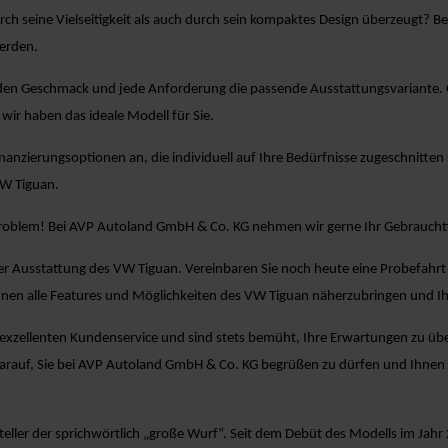
rch seine Vielseitigkeit als auch durch sein kompaktes Design überzeugt?
erden.
den Geschmack und jede Anforderung die passende Ausstattungsvariante. Ob 
wir haben das ideale Modell für Sie.
Finanzierungsoptionen an, die individuell auf Ihre Bedürfnisse zugeschnitten 
VW Tiguan.
Problem! Bei AVP Autoland GmbH & Co. KG nehmen wir gerne Ihr Gebrauchtf
er Ausstattung des VW Tiguan. Vereinbaren Sie noch heute eine Probefahrt 
nen alle Features und Möglichkeiten des VW Tiguan näherzubringen und I
zellenten Kundenservice und sind stets bemüht, Ihre Erwartungen zu übertr
darauf, Sie bei AVP Autoland GmbH & Co. KG begrüßen zu dürfen und Ihne
ler der sprichwörtlich „große Wurf“. Seit dem Debüt des Modells im Jahr