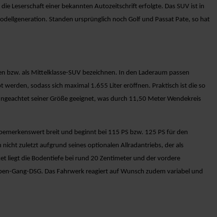
ie Leserschaft einer bekannten Autozeitschrift erfolgte. Das SUV ist in
dellgeneration. Standen ursprünglich noch Golf und Passat Pate, so hat
nen bzw. als Mittelklasse-SUV bezeichnen. In den Laderaum passen
 werden, sodass sich maximal 1.655 Liter eröffnen. Praktisch ist die so
n ungeachtet seiner Größe geeignet, was durch 11,50 Meter Wendekreis
bemerkenswert breit und beginnt bei 115 PS bzw. 125 PS für den
nicht zuletzt aufgrund seines optionalen Allradantriebs, der als
et liegt die Bodentiefe bei rund 20 Zentimeter und der vordere
ieben-Gang-DSG. Das Fahrwerk reagiert auf Wunsch zudem variabel und