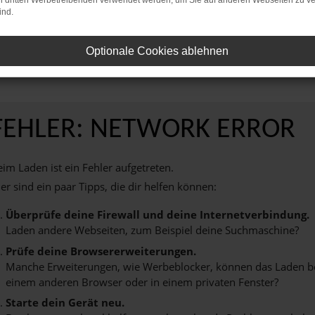
on dritten Werbetreibenden verwendet werden, um Sie auf anderen Webseiten zu ve
ind.
reinbaren Sie noch heute einen Termin bei AVP Autoland GmbH & Co. KG und
Ihnen ein unvergessliches Fahrerlebnis zu bieten.
Optionale Cookies ablehnen
FEHLER: NETWORK ERROR
im Laden ist ein Fehler aufgetreten.
er sind ein paar Tipps, die dir helfen können:
Überprüfe deine Firewall und deine Internetverbindung.
Laden andere Webseiten, zum Beispiel deine Suchmaschine?
Prüfe deine Browsererweiterungen.
Manche Erweiterungen, wie Werbeblocker, können das Laden best
einem anderen Browser oder in einem privaten Fenster?
Starte dein Gerät neu.