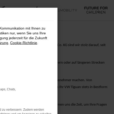
 Kommunikation mit Ihnen zu
stiken nur, wenn Sie uns Ihre
ung jederzeit für die Zukunft
ärung
,
Cookie-Richtlinie
.
rmance. Bei AVP Autoland GmbH & Co. KG sind wir stolz darauf, seit
vationen. Egal, ob Sie die Stadt erobern oder auf längeren Strecken
sitz Ihres VW Tiguan-Fahrzeugs noch angenehmer machen. Von
 Ihnen alles, um sicherzustellen, dass Ihr VW Tiguan stets in Bestform
Maps, Chats,
 erfahrenen Verkaufsberater. Wir nehmen uns die Zeit, um Ihre Fragen
nd zu verbessern. Zudem werden