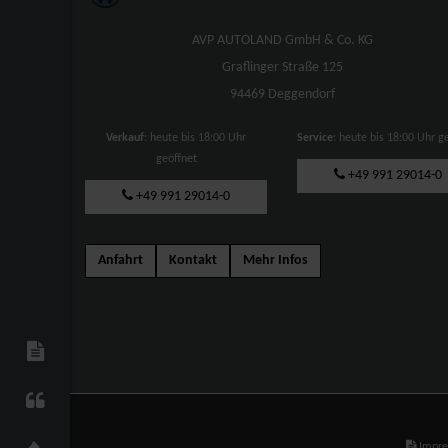
AVP AUTOLAND GmbH & Co. KG
Graflinger Straße 125
94469 Deggendorf
Verkauf
: heute bis 18:00 Uhr
Service
: heute bis 18:00 Uhr g
geöffnet
+49 991 29014-0
+49 991 29014-0
Anfahrt
Kontakt
Mehr Infos
Impr