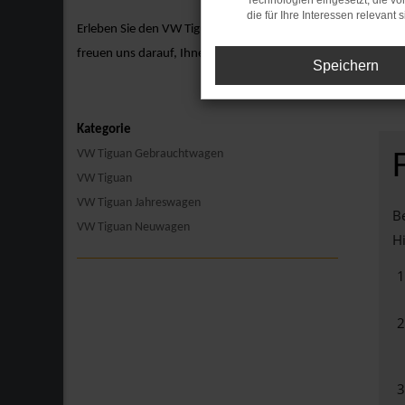
Technologien eingesetzt, die v
die für Ihre Interessen relevant s
Erleben Sie den VW Tiguan hautnah bei einer Probefahrt. Ve
freuen uns darauf, Ihnen den VW Tiguan näherzubringen und 
Speichern
Kategorie
VW Tiguan Gebrauchtwagen
VW Tiguan
VW Tiguan Jahreswagen
Be
VW Tiguan Neuwagen
Hi