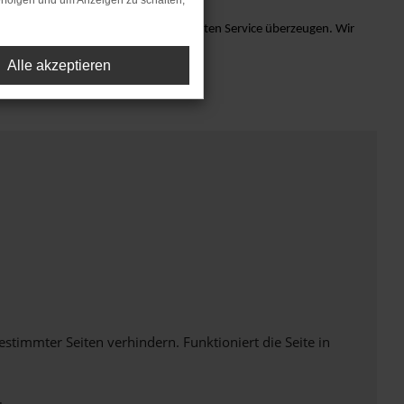
rfolgen und um Anzeigen zu schalten,
 lassen Sie sich von unserem exzellenten Service überzeugen. Wir
Alle akzeptieren
immter Seiten verhindern. Funktioniert die Seite in