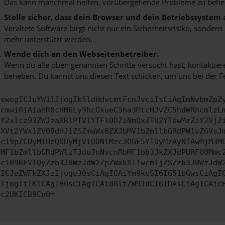
Das kann manchmal helfen, vorübergehende Probleme zu behe
Stelle sicher, dass dein Browser und dein Betriebssystem
Veraltete Software birgt nicht nur ein Sicherheitsrisiko, sonde
mehr unterstützt werden.
Wende dich an den Webseitenbetreiber.
Wenn du alle oben genannten Schritte versucht hast, kontaktier
beheben. Du kannst uns diesen Text schicken, um uns bei der F
ewogICJuYW1lIjogIk5ldHdvcmtFcnJvciIsCiAgImNvbmZpZ
cmwiOiAiaHR0cHM6Ly9hcGkueC5ha3MtcHJvZC5hdWRhcmlzL
Y2xlcz93ZWJzaXRlPTVlYTFlODZiNmQxZTU2YTUwMzZiY2VjZ
XVt2YWx1ZV09dHJ1ZSZmaWx0ZXJbMV1bZmllbGRdPW1vZGVsJ
c19pZCUyMiUzQSUyMjViODNlMzc3OGE5YTUyMzAyNTAwMjM3M
MF1bZmllbGRdPWlzT3duJnNvcnRbMF1bb3JkZXJdPURFU0Mmc
cl09REVTQyZzb3J0WzJdW2ZpZWxkXT1wcmljZSZzb3J0WzJdW
ICJoZWFkZXJzIjoge30sCiAgICAiYm9keSI6IG51bGwsCiAgI
IjogIiIKICAgIH0sCiAgICAidGltZW91dCI6IDAsCiAgICAic
c2UKICB9Cn0=