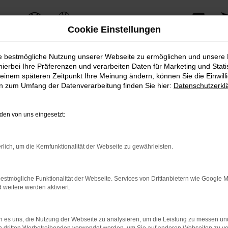
Cookie Einstellungen
ie bestmögliche Nutzung unserer Webseite zu ermöglichen und unsere
hierbei Ihre Präferenzen und verarbeiten Daten für Marketing und Stati
einem späteren Zeitpunkt Ihre Meinung ändern, können Sie die Einwillig
en zum Umfang der Datenverarbeitung finden Sie hier:
Datenschutzerkl
erzeugt mit seinem einzigartigen Charme und seiner herausragenden Perfo
 sein.
en von uns eingesetzt:
n und bietet gleichzeitig eine Vielzahl an modernen Technologien und Inno
spaß und Komfort.
rlich, um die Kernfunktionalität der Webseite zu gewährleisten.
VP Autoland GmbH & Co. KG erhalten Sie zusätzliche Services, die den Be
asingoptionen bis hin zu professionellem Service und Wartung – wir bieten
estmögliche Funktionalität der Webseite. Services von Drittanbietern wie Google 
eitere werden aktiviert.
 VW Tiguan-Modellen, inklusive einer persönlichen Beratung durch unsere
 es uns, die Nutzung der Webseite zu analysieren, um die Leistung zu messen u
iguan für Ihre individuellen Bedürfnisse zu finden.