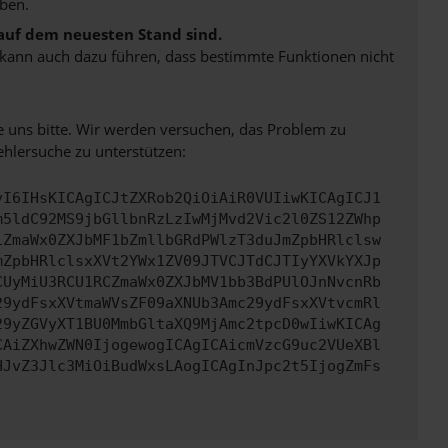
ben.
 auf dem neuesten Stand sind.
rn kann auch dazu führen, dass bestimmte Funktionen nicht
e uns bitte. Wir werden versuchen, das Problem zu
ehlersuche zu unterstützen:
yI6IHsKICAgICJtZXRob2QiOiAiR0VUIiwKICAgICJ1
m5ldC92MS9jbGllbnRzLzIwMjMvd2Vic2l0ZS12ZWhp
iZmaWx0ZXJbMF1bZmllbGRdPWlzT3duJmZpbHRlclsw
mZpbHRlclsxXVt2YWx1ZV09JTVCJTdCJTIyYXVkYXJp
CUyMiU3RCU1RCZmaWx0ZXJbMV1bb3BdPUlOJnNvcnRb
29ydFsxXVtmaWVsZF09aXNUb3Amc29ydFsxXVtvcmRl
29yZGVyXT1BU0MmbGltaXQ9MjAmc2tpcD0wIiwKICAg
CAiZXhwZWN0IjogewogICAgICAicmVzcG9uc2VUeXBl
HJvZ3Jlc3MiOiBudWxsLAogICAgInJpc2t5IjogZmFs