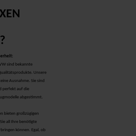
XEN
?
herheit:
 VW sind bekannte
Qualitätsprodukte. Unsere
eine Ausnahme. Sie sind
d perfekt auf die
eugmodelle abgestimmt.
n bieten großzügigen
ie all Ihre benötigte
bringen können. Egal, ob