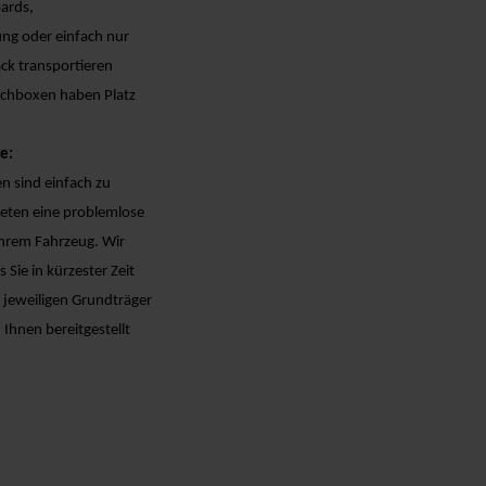
oards,
ng oder einfach nur
ck transportieren
achboxen haben Platz
e:
 sind einfach zu
eten eine problemlose
Ihrem Fahrzeug. Wir
s Sie in kürzester Zeit
ie jeweiligen Grundträger
Ihnen bereitgestellt