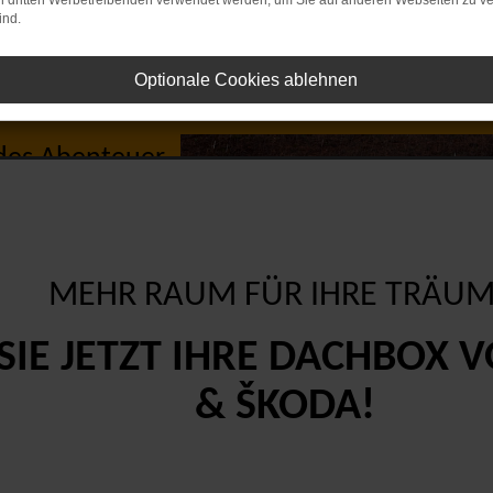
on dritten Werbetreibenden verwendet werden, um Sie auf anderen Webseiten zu ve
ind.
Optionale Cookies ablehnen
tklassige Dachboxvermietun
des Abenteuer.
MEHR RAUM FÜR IHRE TRÄUM
SIE JETZT IHRE DACHBOX 
& ŠKODA!