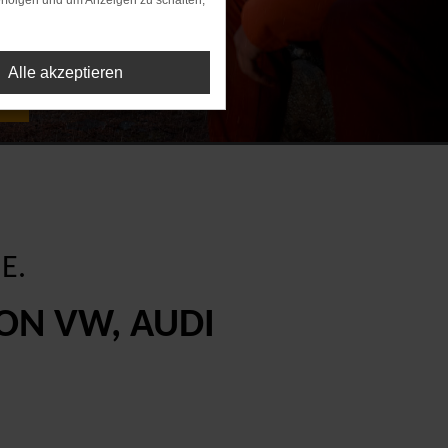
rfolgen und um Anzeigen zu schalten,
Alle akzeptieren
g.
E.
VON VW, AUDI