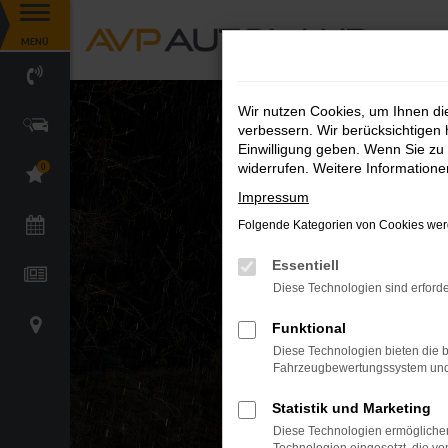
Zum
MENÜ
Hauptinhalt
springen
Wir nutzen Cookies, um Ihnen d
verbessern. Wir berücksichtigen 
Einwilligung geben. Wenn Sie zu 
widerrufen. Weitere Information
0
Impressum
Folgende Kategorien von Cookies werd
Essentiell
Diese Technologien sind erforde
Funktional
Diese Technologien bieten die b
Fahrzeugbewertungssystem und w
Statistik und Marketing
Diese Technologien ermöglichen