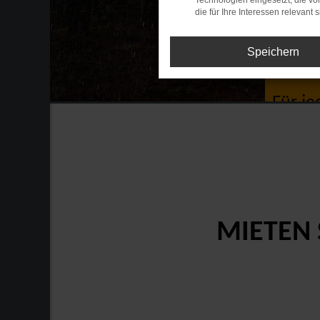
Technologien eingesetzt, die v
die für Ihre Interessen relevant s
Speichern
Ers
Für je
MIETEN 