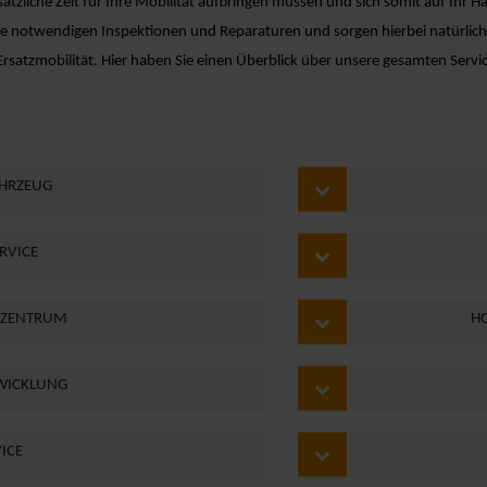
usätzliche Zeit für Ihre Mobilität aufbringen müssen und sich somit auf Ihr
lle notwendigen Inspektionen und Reparaturen und sorgen hierbei natürlich 
Ersatzmobilität. Hier haben Sie einen Überblick über unsere gesamten Servi
AHRZEUG
RVICE
CKZENTRUM
H
BWICKLUNG
ICE