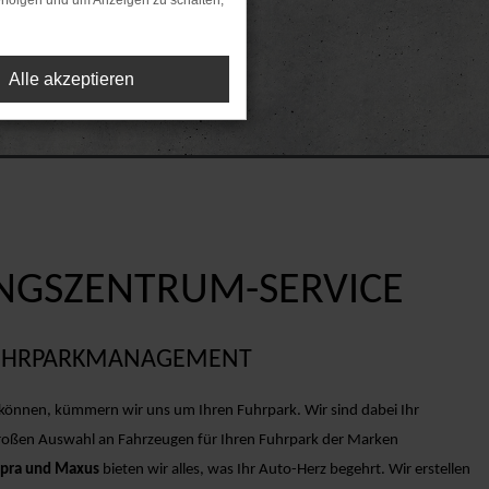
rfolgen und um Anzeigen zu schalten,
Alle akzeptieren
NGSZENTRUM-SERVICE
 FUHRPARKMANAGEMENT
 können, kümmern wir uns um Ihren Fuhrpark. Wir sind dabei Ihr
r großen Auswahl an Fahrzeugen für Ihren Fuhrpark der Marken
upra und Maxus
bieten wir alles, was Ihr Auto-Herz begehrt. Wir erstellen