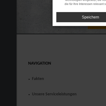
Technologien eingesetzt, die v
die für Ihre Interessen relevant s
Speichern
Ges
NAVIGATION
Fakten
Unsere Serviceleistungen