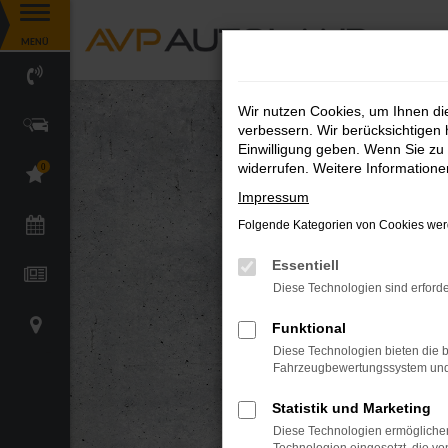
Zum
MENÜ
Hauptinhalt
springen
Wir nutzen Cookies, um Ihnen d
verbessern. Wir berücksichtigen 
Einwilligung geben. Wenn Sie zu 
widerrufen. Weitere Information
0
Impressum
Folgende Kategorien von Cookies werd
Essentiell
Diese Technologien sind erforde
Funktional
Diese Technologien bieten die b
Fahrzeugbewertungssystem und w
Statistik und Marketing
Diese Technologien ermöglichen