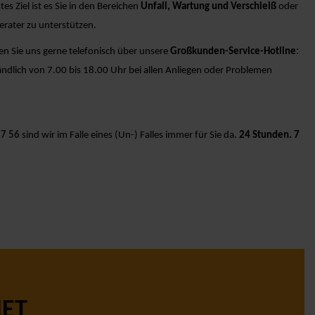
es Ziel ist es Sie in den Bereichen
Unfall,
Wartung und Verschleiß
oder
erater zu unterstützen.
en Sie uns gerne telefonisch über unsere
Großkunden-Service-Hotline:
ändlich von 7.00 bis 18.00 Uhr bei allen Anliegen oder Problemen
17 56
sind wir im Falle eines (Un-) Falles immer für Sie da.
24 Stunden. 7
NET