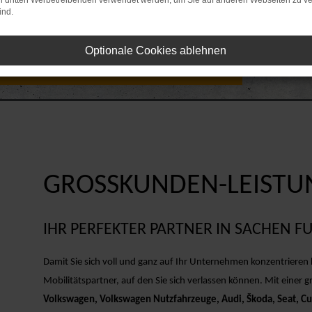
on dritten Werbetreibenden verwendet werden, um Sie auf anderen Webseiten zu ve
ind.
Optionale Cookies ablehnen
chäftskunden Service
GROSSKUNDEN-LEISTU
IHR PERFEKTER PARTNER IN SACHEN
Damit Sie sich voll und ganz auf Ihr Unternehmen konzentrieren
Mobilitätspartner, auf den Sie sich verlassen können. Mit eine
Volkswagen, Volkswagen Nutzfahrzeuge, Audi, Škoda, Seat, C