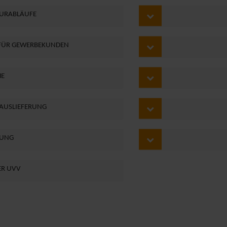
TURABLÄUFE
 FÜR GEWERBEKUNDEN
HE
 AUSLIEFERUNG
BUNG
R UVV