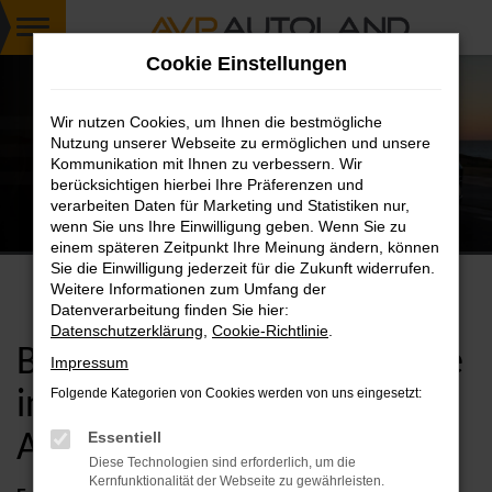
Zum
Cookie Einstellungen
Hauptinhalt
springen
Wir nutzen Cookies, um Ihnen die bestmögliche
Nutzung unserer Webseite zu ermöglichen und unsere
Kommunikation mit Ihnen zu verbessern. Wir
berücksichtigen hierbei Ihre Präferenzen und
verarbeiten Daten für Marketing und Statistiken nur,
Jetzt in Passau & Niederbayern verfügbar
wenn Sie uns Ihre Einwilligung geben. Wenn Sie zu
einem späteren Zeitpunkt Ihre Meinung ändern, können
Sie die Einwilligung jederzeit für die Zukunft widerrufen.
Weitere Informationen zum Umfang der
Datenverarbeitung finden Sie hier:
Datenschutzerklärung
,
Cookie-Richtlinie
.
BYD Elektroautos & Hybride
Impressum
Folgende Kategorien von Cookies werden von uns eingesetzt:
in Passau – Ihr Partner AVP
Essentiell
Autoland
Diese Technologien sind erforderlich, um die
Kernfunktionalität der Webseite zu gewährleisten.