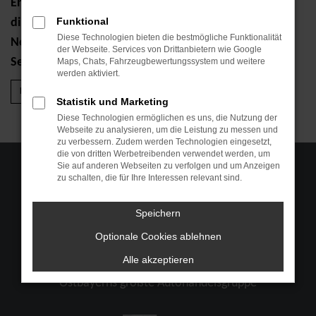
Entdecken Sie die innovativen Fahrzeuge von BYD
Funktional
direkt bei Ihrem offiziellen Händler in Passau.
Diese Technologien bieten die bestmögliche Funktionalität
Neuwagen, Leasing, Finanzierung und umfassender
der Webseite. Services von Drittanbietern wie Google
Service – alles aus einer Hand.
Maps, Chats, Fahrzeugbewertungssystem und weitere
werden aktiviert.
Probefahrt vereinbaren
Modelle entdecken
Statistik und Marketing
Diese Technologien ermöglichen es uns, die Nutzung der
Webseite zu analysieren, um die Leistung zu messen und
zu verbessern. Zudem werden Technologien eingesetzt,
die von dritten Werbetreibenden verwendet werden, um
Sie auf anderen Webseiten zu verfolgen und um Anzeigen
zu schalten, die für Ihre Interessen relevant sind.
Speichern
Optionale Cookies ablehnen
Alle akzeptieren
Über 25 Jahre Erfahrung
Ostbayerns größte Autohandelsgruppe