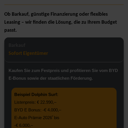
Ob Barkauf, günstige Finanzierung oder flexibles
Leasing – wir finden die Lösung, die zu Ihrem Budget
passt.
Barkauf
Sofort Eigentümer
Kaufen Sie zum Festpreis und profitieren Sie vom BYD
E-Bonus sowie der staatlichen Förderung.
Beispiel Dolphin Surf:
Listenpreis: € 22.990,–
BYD E Bonus: -€ 4.000,–
*
E-Auto Prämie 2026
bis
-€ 6.000,–