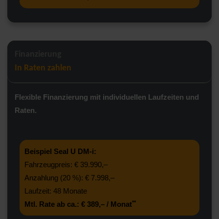
Finanzierung
In Raten zahlen
Flexible Finanzierung mit individuellen Laufzeiten und
Raten.
Beispiel Seal U DM-i:
Fahrzeugpreis: € 39.990,–
Anzahlung (20 %): € 7.998,–
Laufzeit: 48 Monate
**
Mtl. Rate ab ca.: € 389,– / Monat