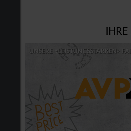
IHRE
UNSERE »LEISTUNGSSTARKEN« F