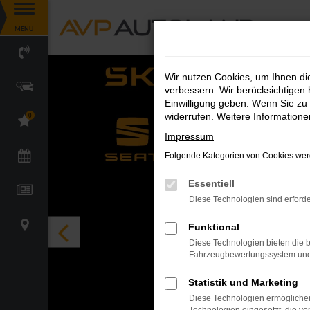
Zum
MENÜ
Hauptinhalt
springen
Wir nutzen Cookies, um Ihnen d
verbessern. Wir berücksichtigen 
Einwilligung geben. Wenn Sie zu 
widerrufen. Weitere Information
0
Impressum
Folgende Kategorien von Cookies werd
Essentiell
Diese Technologien sind erforde
Funktional
Diese Technologien bieten die b
Fahrzeugbewertungssystem und w
Statistik und Marketing
Diese Technologien ermöglichen