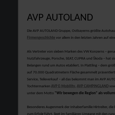
AVP AUTOLAND
Die AVP AUTOLAND Gruppe, Ostbayerns größte Autohausgr
Firmengeschichte
vor allem in den letzten Jahren auf ei
Als Vertreter von sieben Marken des VW Konzerns – gen
Nutzfahrzeuge, Porsche, SEAT, CUPRA und Škoda – hat si
Belangen rund um Autos etabliert. In Plattling – dem gr
auf 70.000 Quadratmetern Fläche gesammelt präsentie
Service, Teileverkauf – all das bekommt man im AVP AU
Tochtermarken
AVP E-Mobility
,
AVP CAMPINGLAND
sow
unter dem Motto
"Wir bewegen die Region" als vollumf
Besonderes Augenmerk der Inhaberfamilie Hirtreiter, di
zum Erfolg führt, liegt im familiären Umgang mit den ru