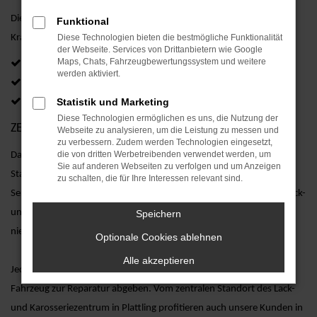
Die Dienstleistungsbandbreite reicht von der Beseitigung kleiner
Funktional
Diese Technologien bieten die bestmögliche Funktionalität
Kratzer bis hin zur Instandsetzung größerer Unfallschäden:
der Webseite. Services von Drittanbietern wie Google
Maps, Chats, Fahrzeugbewertungssystem und weitere
alles fachmännisch
werden aktiviert.
für alle Fahrzeughersteller
Statistik und Marketing
zu fairen Preisen
Diese Technologien ermöglichen es uns, die Nutzung der
ZENTRALISIERUNG ZU GUNSTEN UNSERER KUNDEN.
Webseite zu analysieren, um die Leistung zu messen und
zu verbessern. Zudem werden Technologien eingesetzt,
die von dritten Werbetreibenden verwendet werden, um
Das Lack-, Karosserie- und Technikzentrum am AVP AUTOLAND
Sie auf anderen Webseiten zu verfolgen und um Anzeigen
Standort in
Plattling
zählt zu den modernsten und bedeutensten
zu schalten, die für Ihre Interessen relevant sind.
Servicehäusern in der Region. In diesem, im Jahr 2008 erbauten, Lack-
und Karosseriezentrum werden alle Arbeiten für unsere
Speichern
niederbayerischen Standorten ausgeführt und abgewickelt.
Optionale Cookies ablehnen
Alle akzeptieren
Jedoch kann jeder Kunde an seinem
AVP AUTOLAND Standort
sein
Fahrzeug zur Reparatur abgeben. Vom zentralen Standort des Lack-
und Karosseriezentrum in Plattling profitieren auch unsere Kunden in