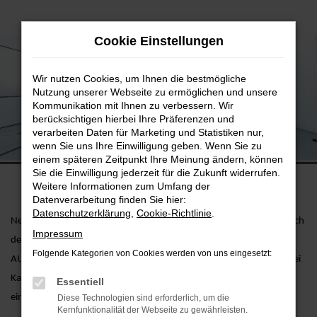
Zum
Cookie Einstellungen
Hauptinhalt
springen
Wir nutzen Cookies, um Ihnen die bestmögliche
Nutzung unserer Webseite zu ermöglichen und unsere
Kommunikation mit Ihnen zu verbessern. Wir
berücksichtigen hierbei Ihre Präferenzen und
verarbeiten Daten für Marketing und Statistiken nur,
Lack & Karosserie
wenn Sie uns Ihre Einwilligung geben. Wenn Sie zu
einem späteren Zeitpunkt Ihre Meinung ändern, können
Sie die Einwilligung jederzeit für die Zukunft widerrufen.
Weitere Informationen zum Umfang der
Datenverarbeitung finden Sie hier:
Datenschutzerklärung
,
Cookie-Richtlinie
.
Neben einem perfekten Reparatur- und Inspektionsservice zählt auch
Impressum
der Bereich „Lack & Karosserie" zu unseren Stärken. An den AVP
Folgende Kategorien von Cookies werden von uns eingesetzt:
AUTOLAND Standorten
Plattling
und
Altötting
haben wir für Sie zwei
Karosserie- und Lackzentren mit sehr hohem Qualitätsstandard
Essentiell
eingerichtet.
Diese Technologien sind erforderlich, um die
Kernfunktionalität der Webseite zu gewährleisten.