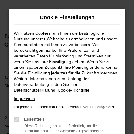
Zum
Cookie Einstellungen
Hauptinhalt
springen
Wir nutzen Cookies, um Ihnen die bestmögliche
Barrierefreiheitserklärung der AVP AUTOLAND
Nutzung unserer Webseite zu ermöglichen und unsere
GmbH & Co. KG
Kommunikation mit Ihnen zu verbessern. Wir
berücksichtigen hierbei Ihre Präferenzen und
verarbeiten Daten für Marketing und Statistiken nur,
wenn Sie uns Ihre Einwilligung geben. Wenn Sie zu
einem späteren Zeitpunkt Ihre Meinung ändern, können
Sie die Einwilligung jederzeit für die Zukunft widerrufen.
1. Geltungsbereich
Weitere Informationen zum Umfang der
Datenverarbeitung finden Sie hier:
Diese Erklärung bezieht sich auf die Website www.avp-autoland.de.
Datenschutzerklärung
,
Cookie-Richtlinie
.
Impressum
Folgende Kategorien von Cookies werden von uns eingesetzt:
2. Anbieter
Essentiell
Diese Technologien sind erforderlich, um die
AVP AUTOLAND GmbH & Co. KG
Kernfunktionalität der Webseite zu gewährleisten.