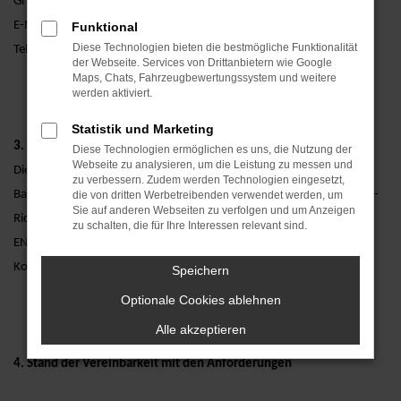
Graflinger Straße 125, 94469 Deggendorf
E-Mail: info@avp-autoland.de
Funktional
Diese Technologien bieten die bestmögliche Funktionalität
Telefon: +49 991 29014‑0
der Webseite. Services von Drittanbietern wie Google
Maps, Chats, Fahrzeugbewertungssystem und weitere
werden aktiviert.
Statistik und Marketing
3. Gesetzliche Grundlage
Diese Technologien ermöglichen es uns, die Nutzung der
Webseite zu analysieren, um die Leistung zu messen und
Diese Erklärung erfolgt gemäß den Anforderungen des
zu verbessern. Zudem werden Technologien eingesetzt,
Barrierefreiheitsstärkungsgesetzes (BFSG) in Verbindung mit der EU-
die von dritten Werbetreibenden verwendet werden, um
Sie auf anderen Webseiten zu verfolgen und um Anzeigen
Richtlinie 2019/882 (European Accessibility Act – EAA) und der DIN
zu schalten, die für Ihre Interessen relevant sind.
EN 301 549. Die Website orientiert sich an den WCAG 2.1,
Konformitätsstufe AA.
Speichern
Optionale Cookies ablehnen
Alle akzeptieren
4. Stand der Vereinbarkeit mit den Anforderungen