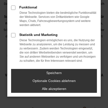
Das junge dynamische Team, das stetig am wachsen ist, kümmert sich
Funktional
seither um die Themen
Gewährleistung, Rechnungslegung,
Diese Technologien bieten die bestmögliche Funktionalität
der Webseite. Services von Drittanbietern wie Google
Schadensmanagement
sowie die
AVP Prozesse
und um
Trainings für
Maps, Chats, Fahrzeugbewertungssystem und weitere
neue Mitarbeiter.
Das bedeutet, egal ob Garantie- oder Kulanzfälle,
werden aktiviert.
Schadensabwicklungen, Kalkulationen von Kostenvoranschlägen oder
Statistik und Marketing
die Umsetzung der AVP Prozesse, das fast
30-köpfige Team
steuert
Diese Technologien ermöglichen es uns, die Nutzung der
diese Themen zentralseitig und sorgt so
gruppenweit
für einen
Webseite zu analysieren, um die Leistung zu messen und
zu verbessern. Zudem werden Technologien eingesetzt,
einheitlichen Auftritt und vor allem für eine Entlastung der
die von dritten Werbetreibenden verwendet werden, um
Serviceberater und Serviceassistenten an den 18 AVP Standorten.
Sie auf anderen Webseiten zu verfolgen und um Anzeigen
zu schalten, die für Ihre Interessen relevant sind.
Die Zentrale mit Sitz in Plattling arbeitet für die AVP Marken
Audi,
Speichern
Volkswagen, Volkswagen Nutzfahrzeuge, ŠKODA, SEAT
und
CUPRA
Optionale Cookies ablehnen
und
Porsche.
Alle akzeptieren