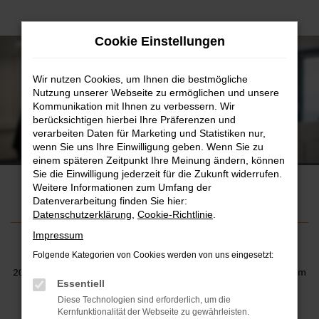
Zum
Cookie Einstellungen
Hauptinhalt
springen
Wir nutzen Cookies, um Ihnen die bestmögliche
Nutzung unserer Webseite zu ermöglichen und unsere
Kommunikation mit Ihnen zu verbessern. Wir
berücksichtigen hierbei Ihre Präferenzen und
verarbeiten Daten für Marketing und Statistiken nur,
Zentrale Servicedienste
wenn Sie uns Ihre Einwilligung geben. Wenn Sie zu
Unser junges dynamisches Team ist für Sie da.
einem späteren Zeitpunkt Ihre Meinung ändern, können
Sie die Einwilligung jederzeit für die Zukunft widerrufen.
Weitere Informationen zum Umfang der
Datenverarbeitung finden Sie hier:
Datenschutzerklärung
,
Cookie-Richtlinie
.
Impressum
Folgende Kategorien von Cookies werden von uns eingesetzt:
2019 wurde das Team gegründet: die
Zentrale für Servicedienste
im
Essentiell
AVP AUTOLAND.
Diese Technologien sind erforderlich, um die
Kernfunktionalität der Webseite zu gewährleisten.