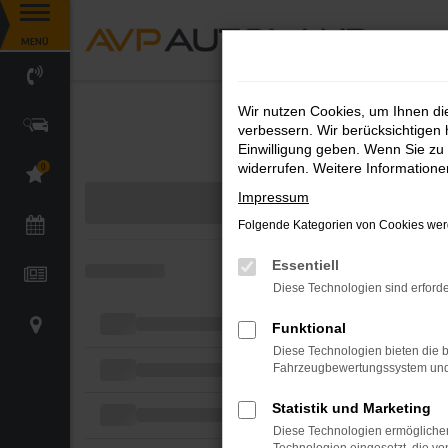
Zum
MENÜ
Hauptinhalt
springen
Wir nutzen Cookies, um Ihnen d
verbessern. Wir berücksichtigen 
Einwilligung geben. Wenn Sie zu 
widerrufen. Weitere Information
0
Impressum
Folgende Kategorien von Cookies werd
Essentiell
Diese Technologien sind erforde
Funktional
Diese Technologien bieten die b
Fahrzeugbewertungssystem und w
Statistik und Marketing
Diese Technologien ermöglichen