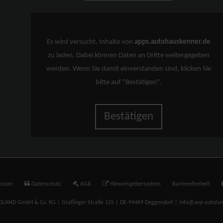
Es wird versucht, Inhalte von
apps.autohauskenner.de
zu laden. Dabei können Daten an Dritte weitergegeben
werden. Wenn Sie damit einverstanden sind, klicken Sie
bitte auf "Bestätigen".
Bestätigen
essum
Datenschutz
AGB
Hinweisgebersystem
Barrierefreiheit
LAND GmbH & Co. KG | Graflinger Straße 125 | DE-94469 Deggendorf | info@avp-autola