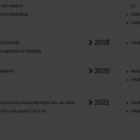
auf neue CI
CI
 in Dingolfing
Stab
Umba
2018
P AUTOLAND
Mode
ngssitzes in Plattling
2020
gendorf
Ausb
Mode
2022
 von Franz Xaver Hirtreiter sen. an seine
Groß
5 %) und Leonie (24,5 %)
Neub
g