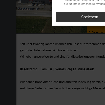
Technologien eingesetzt, die v
die für Ihre Interessen relevant s
Speichern
Ges
Von d
Seit über zwanzig Jahren widmet sich unser Unternehmen 
gesunde Unternehmenskultur entwickelt.
Wir leben unsere Werte und sind für diese bei unseren Kund
Begeisternd | Familiär | Verlässlich| Leistungsstark
Wir haben hohe Ansprüche und arbeiten jeden Tag daran, dies
Auf dieser Seite können Sie sich über einige wichtige Meile