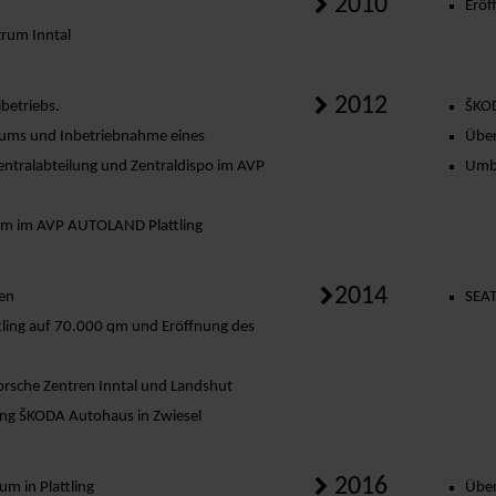
2010
Eröf
rum Inntal
2012
betriebs.
ŠKOD
trums und Inbetriebnahme eines
Über
ntralabteilung und Zentraldispo im AVP
Umb
m im AVP AUTOLAND Plattling
2014
hen
SEAT
ling auf 70.000 qm und Eröffnung des
rsche Zentren Inntal und Landshut
ng ŠKODA Autohaus in Zwiesel
2016
m in Plattling
Über