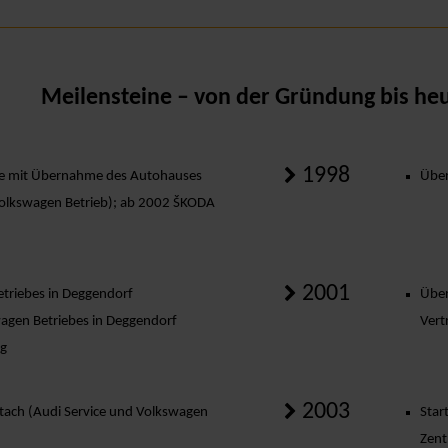
Meilensteine – von der Gründung bis heu
1998
e mit Übernahme des Autohauses
Über
 Volkswagen Betrieb); ab 2002 ŠKODA
2001
triebes in Deggendorf
Über
agen Betriebes in Deggendorf
Vert
ng
2003
tach (Audi Service und Volkswagen
Star
Zen