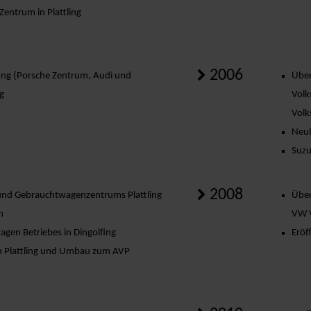
entrum in Plattling
2006
ing (Porsche Zentrum, Audi und
Über
g
Volk
Volk
Neub
Suzu
2008
und Gebrauchtwagenzentrums Plattling
Über
n
VW V
gen Betriebes in Dingolfing
Eröf
n Plattling und Umbau zum AVP