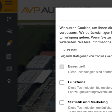
Zum
MENÜ
Hauptinhalt
springen
Wir nutzen Cookies, um Ihnen d
verbessern. Wir berücksichtigen 
Einwilligung geben. Wenn Sie zu 
widerrufen. Weitere Information
0
Impressum
Folgende Kategorien von Cookies werd
Essentiell
Diese Technologien sind erforde
Funktional
Diese Technologien bieten die b
Fahrzeugbewertungssystem und w
Statistik und Marketing
Diese Technologien ermöglichen