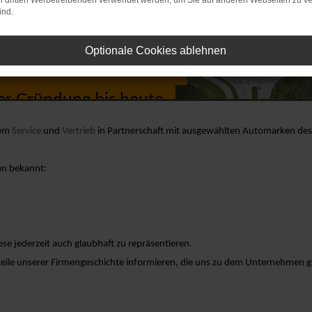
on dritten Werbetreibenden verwendet werden, um Sie auf anderen Webseiten zu ve
ind.
Optionale Cookies ablehnen
chichte & Werte
er Gründung bis heute.
dem
Service
und
Vertrieb
in Partnerschaft mit ausgewählten Automarken des
en bekannt:
e jederzeit auch glaubhaft zu repräsentieren.
nsteile unserer Firmengeschichte informieren, die uns zu dem Unternehmen 