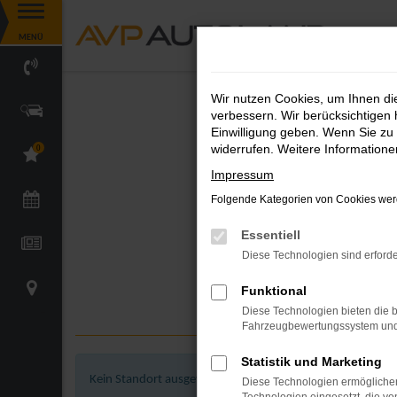
Zum
MENÜ
Hauptinhalt
springen
Wir nutzen Cookies, um Ihnen d
verbessern. Wir berücksichtigen 
Einwilligung geben. Wenn Sie zu 
widerrufen. Weitere Information
0
Impressum
Folgende Kategorien von Cookies werd
Essentiell
Diese Technologien sind erforde
Funktional
Diese Technologien bieten die b
Fahrzeugbewertungssystem und w
Statistik und Marketing
Kein Standort ausgewählt.
Diese Technologien ermöglichen