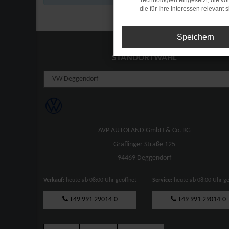
Technologien eingesetzt, die v
die für Ihre Interessen relevant s
Speichern
STANDORTWAHL
AVP AUTOLAND GmbH & Co. KG
Graflinger Straße 125
94469 Deggendorf
Verkauf
: heute ab 08:00 Uhr geöffnet
Service
: heute ab 08:00 Uhr g
+49 991 29014-0
+49 991 29014-0