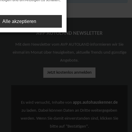
rfolgen und um Anzeigen zu schalten,
Alle akzeptieren
AVP AUTOLAND NEWSLETTER
Mit dem Newsletter vom AVP AUTOLAND informieren wir Sie
einmal im Monat über Neuigkeiten, aktuelle Trends und günstige
Angebote.
Jetzt kostenlos anmelden
Es wird versucht, Inhalte von
apps.autohauskenner.de
zu laden. Dabei können Daten an Dritte weitergegeben
werden. Wenn Sie damit einverstanden sind, klicken Sie
bitte auf "Bestätigen".