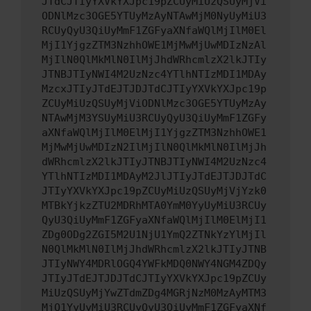
JTdCJTIyYXVkYXJpc19pZCUyMiUzQSUyMjVi
ODNlMzc3OGE5YTUyMzAyNTAwMjM0NyUyMiU3
RCUyQyU3QiUyMmF1ZGFyaXNfaWQlMjIlM0El
MjI1YjgzZTM3NzhhOWE1MjMwMjUwMDIzNzAl
MjIlN0QlMkMlN0IlMjJhdWRhcmlzX2lkJTIy
JTNBJTIyNWI4M2UzNzc4YTlhNTIzMDI1MDAy
MzcxJTIyJTdEJTJDJTdCJTIyYXVkYXJpc19p
ZCUyMiUzQSUyMjViODNlMzc3OGE5YTUyMzAy
NTAwMjM3YSUyMiU3RCUyQyU3QiUyMmF1ZGFy
aXNfaWQlMjIlM0ElMjI1YjgzZTM3NzhhOWE1
MjMwMjUwMDIzN2IlMjIlN0QlMkMlN0IlMjJh
dWRhcmlzX2lkJTIyJTNBJTIyNWI4M2UzNzc4
YTlhNTIzMDI1MDAyM2JlJTIyJTdEJTJDJTdC
JTIyYXVkYXJpc19pZCUyMiUzQSUyMjVjYzk0
MTBkYjkzZTU2MDRhMTA0YmM0YyUyMiU3RCUy
QyU3QiUyMmF1ZGFyaXNfaWQlMjIlM0ElMjI1
ZDg0ODg2ZGI5M2U1NjU1YmQ2ZTNkYzYlMjIl
N0QlMkMlN0IlMjJhdWRhcmlzX2lkJTIyJTNB
JTIyNWY4MDRlOGQ4YWFkMDQ0NWY4NGM4ZDQy
JTIyJTdEJTJDJTdCJTIyYXVkYXJpc19pZCUy
MiUzQSUyMjYwZTdmZDg4MGRjNzM0MzAyMTM3
MjQ1YyUyMiU3RCUyQyU3QiUyMmF1ZGFyaXNf