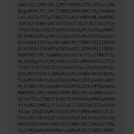
aWQlMjIlM0ElMjI2MTY4M2M1ZTBjOTYyZjNk
NzgwM2NlYTclMjIlN0QlMkMlN0IlMjJhdWRh
cmlzX2lkJTIyJTNBJTIyNjFhMGYwNjRmMGM1
ZGM1OTFkNWIwNTI4JTIyJTdEJTJDJTdCJTIy
YXVkYXJpc19pZCUyMiUzQSUyMjYxZDgyNWRl
MzZhNDUyNTgxMzcyZGQxZCUyMiU3RCUyQyU3
QiUyMmF1ZGFyaXNfaWQlMjIlM0ElMjI2NGY5
OTdlODQ4Y2VkMTg2NTEwODI3ZDAlMjIlN0Ql
MkMlN0IlMjJhdWRhcmlzX2lkJTIyJTNBJTIy
NjZkODgzYzZjNjhiNjk3ZDczMDU1NGZiJTIy
JTdEJTJDJTdCJTIyYXVkYXJpc19pZCUyMiUz
QSUyMjY2ZGFiZWRmMGEzMjIxNDk4OTA5N2Yz
YiUyMiU3RCUyQyU3QiUyMmF1ZGFyaXNfaWQl
MjIlM0ElMjI2NmRhYmZhMTBiOThjMTBmOWYw
NWM4MTclMjIlN0QlMkMlN0IlMjJhdWRhcmlz
X2lkJTIyJTNBJTIyNjZkYWJmZDg4MDEwOWZh
YjUyMGZjMDI2JTIyJTdEJTJDJTdCJTIyYXVk
YXJpc19pZCUyMiUzQSUyMjY3MDhmNGEzZGZl
YjU1ZDllNzA1ZTc4ZSUyMiU3RCUyQyU3QiUy
MmF1ZGFyaXNfaWQlMjIlM0ElMjI2NzQ1YjMw
YzJlMGZmMzVmMzMwYzg4MzMlMjIlN0QlMkMl