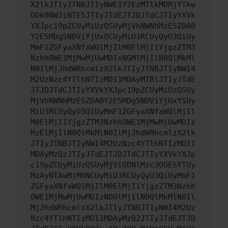
X2lkJTIyJTNBJTIyNWE1Y2EzMTlkMDRjYTkw
ODk0NWJiNTE5JTIyJTdEJTJDJTdCJTIyYXVk
YXJpc19pZCUyMiUzQSUyMjVhNWNhMzE5ZDA0
Y2E5MDg5NDViYjUxOCUyMiU3RCUyQyU3QiUy
MmF1ZGFyaXNfaWQlMjIlM0ElMjI1YjgzZTM3
NzhhOWE1MjMwMjUwMDIxNGMlMjIlN0QlMkMl
N0IlMjJhdWRhcmlzX2lkJTIyJTNBJTIyNWI4
M2UzNzc4YTlhNTIzMDI1MDAyMTRlJTIyJTdE
JTJDJTdCJTIyYXVkYXJpc19pZCUyMiUzQSUy
MjVhNWNhMzE5ZDA0Y2E5MDg5NDViYjUxYSUy
MiU3RCUyQyU3QiUyMmF1ZGFyaXNfaWQlMjIl
M0ElMjI1YjgzZTM3NzhhOWE1MjMwMjUwMDIz
MzElMjIlN0QlMkMlN0IlMjJhdWRhcmlzX2lk
JTIyJTNBJTIyNWI4M2UzNzc4YTlhNTIzMDI1
MDAyMzQzJTIyJTdEJTJDJTdCJTIyYXVkYXJp
c19pZCUyMiUzQSUyMjViODNlMzc3OGE5YTUy
MzAyNTAwMjM0NCUyMiU3RCUyQyU3QiUyMmF1
ZGFyaXNfaWQlMjIlM0ElMjI1YjgzZTM3Nzhh
OWE1MjMwMjUwMDIzNDUlMjIlN0QlMkMlN0Il
MjJhdWRhcmlzX2lkJTIyJTNBJTIyNWI4M2Uz
Nzc4YTlhNTIzMDI1MDAyMzQ2JTIyJTdEJTJD