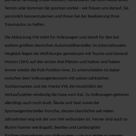
perfekte Fahrzeug finden werden. Vereinbaren Sie noch heute einen
Termin oder kommen Sie spontan vorbei – wir freuen uns darauf, Sie
persönlich kennenzulernen und Ihnen bei der Realisierung Ihres
Traumautos zu helfen.
Die Abkürzung VW steht für Volkswagen und damit für den bei
weitem größten deutschen Automobilhersteller. Im internationalen
Vergleich liegen die Wolfsburger gemeinsam mit Toyota und General
Motors (GM) auf den ersten drei Plätzen und hatten und haben
immer wieder die Pole Position inne. Zu unterscheiden ist dabei
zwischen dem Volkswagenkonzern mit seinen zahlreichen
Tochtermarken und der Marke VW, die hinsichtlich der
Verkaufszahlen eindeutig die Nase vorn hat. Zu Volkswagen gehören
allerdings auch noch Audi, Škoda und Seat sowie der
Sportwagenhersteller Porsche, dessen Geschichte seit vielen
Jahrzehnten eng mit der von VW verbunden ist. Ferner sind auch so
illustre Namen wie Bugatti, Bentley und Lamborghini
Tochterunternehmen von Volkswagen – um nur einige zu nennen.