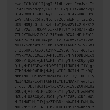
ewogICJuYW1lIjogIk5ldHdvcmtFcnJvciIs
CiAgImNvbmZpZyI6IHsKICAgICJtZXRob2Qi
OiAiR0VUIiwKICAgICJ1cmwiOiAiaHR0cHM6
Ly9hcGkueC5ha3MtcHJvZC5hdWRhcmlzLm5l
dC92MS9jbGllbnRzLzIwMjMvd2Vic2l0ZS12
ZWhpY2xlcz93ZWJzaXRlPTVlYTFlODZiNmQx
ZTU2YTUwMzZiY2VjZiZmaWx0ZXJbMF1bZmll
bGRdPWlzT3duJmZpbHRlclswXVt2YWx1ZV09
dHJ1ZSZmaWx0ZXJbMV1bZmllbGRdPW1vZGVs
JmZpbHRlclsxXVt2YWx1ZV09JTVCJTdCJTIy
YXVkYXJpc19pZCUyMiUzQSUyMjViODNlMzc3
OGE5YTUyMzAyNTAwMThhMiUyMiU3RCUyQyU3
QiUyMmF1ZGFyaXNfaWQlMjIlM0ElMjI1Yjgz
ZTM3NzhhOWE1MjMwMjUwMDFiNGIlMjIlN0Ql
MkMlN0IlMjJhdWRhcmlzX2lkJTIyJTNBJTIy
NWI4M2UzNzc4YTlhNTIzMDI1MDAxYjgwJTIy
JTdEJTJDJTdCJTIyYXVkYXJpc19pZCUyMiUz
QSUyMjViODNlMzc3OGE5YTUyMzAyNTAwMWM0
NCUyMiU3RCUyQyU3QiUyMmF1ZGFyaXNfaWQl
MjIlM0ElMjI1YjgzZTM3NzhhOWE1MjMwMjUw
MDFkNjMlMjIlN0QlMkMlN0IlMjJhdWRhcmlz