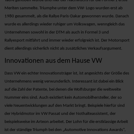
Taufe gehoben wurde und hier der Nachwuchs für die Formel 1 erste
Meriten sammelte. Triumphe unter dem VW- Logo wurden erst ab
1980 gesammelt, als die Rallye Paris-Dakar gewonnen wurde. Danach
wurde es allerdings wieder ruhiger um Volkswagen, wenngleich das
Unternehmen sowohl in der DTM als auch in Formel 3 und
Rallyesport mitfährt und immer wieder erfolgreich ist. Der Motorsport
dient allerdings sicherlich nicht als zusätzliches Verkaufsargument.
Innovationen aus dem Hause VW
Dass VW ein echter Innovationsträger ist, ist angesichts der Größe des
Unternehmens wenig verwunderlich. Interessant ist dabei ein Blick
auf die Zahl der Patente, bei denen die Wolfsburger die weltweite
Nummer eins sind. Auch existiert kein Automobilhersteller, der so
viele Neuentwicklungen auf den Markt bringt. Beispiele hierfür sind
der Hybridmotor im VW Passat und der Nothalteassistent, der
beispielsweise im Arteon arbeitet. Der Lohn für die erstklassige Arbeit
ist der ständige Triumph bei den „Automotive Innovations Awards“,