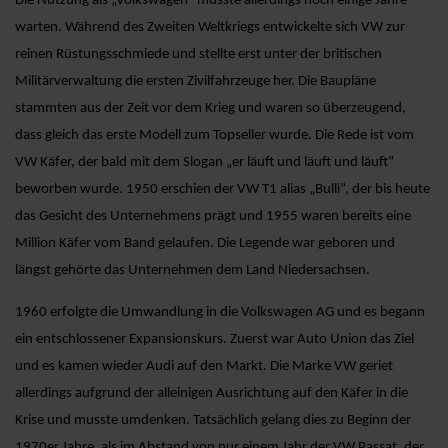
Die Nutzung als „Volkswagen“ musste allerdings noch einige Jahre
warten. Während des Zweiten Weltkriegs entwickelte sich VW zur
reinen Rüstungsschmiede und stellte erst unter der britischen
Militärverwaltung die ersten Zivilfahrzeuge her. Die Baupläne
stammten aus der Zeit vor dem Krieg und waren so überzeugend,
dass gleich das erste Modell zum Topseller wurde. Die Rede ist vom
VW Käfer, der bald mit dem Slogan „er läuft und läuft und läuft“
beworben wurde. 1950 erschien der VW T1 alias „Bulli“, der bis heute
das Gesicht des Unternehmens prägt und 1955 waren bereits eine
Million Käfer vom Band gelaufen. Die Legende war geboren und
längst gehörte das Unternehmen dem Land Niedersachsen.
1960 erfolgte die Umwandlung in die Volkswagen AG und es begann
ein entschlossener Expansionskurs. Zuerst war Auto Union das Ziel
und es kamen wieder Audi auf den Markt. Die Marke VW geriet
allerdings aufgrund der alleinigen Ausrichtung auf den Käfer in die
Krise und musste umdenken. Tatsächlich gelang dies zu Beginn der
1970er Jahre, als im Abstand von nur einem Jahr der VW Passat, der