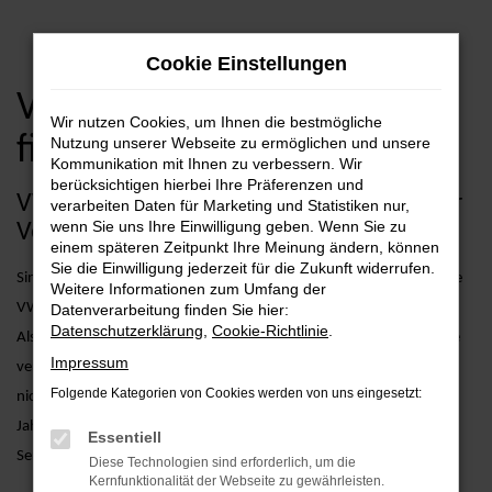
Zum
Cookie Einstellungen
Hauptinhalt
springen
VW kaufen, leasen,
Wir nutzen Cookies, um Ihnen die bestmögliche
finanzieren
Nutzung unserer Webseite zu ermöglichen und unsere
Kommunikation mit Ihnen zu verbessern. Wir
berücksichtigen hierbei Ihre Präferenzen und
VW bei AVP Autoland GmbH & Co. KG: Ihr
verarbeiten Daten für Marketing und Statistiken nur,
wenn Sie uns Ihre Einwilligung geben. Wenn Sie zu
Vertrauen seit über 25 Jahren
einem späteren Zeitpunkt Ihre Meinung ändern, können
Sie die Einwilligung jederzeit für die Zukunft widerrufen.
Sind Sie auf der Suche nach einem erstklassigen Fahrzeug der Marke
Weitere Informationen zum Umfang der
VW? Dann sind Sie bei AVP Autoland GmbH & Co. KG genau richtig!
Datenverarbeitung finden Sie hier:
Datenschutzerklärung
,
Cookie-Richtlinie
.
Als erfahrenes Autohaus mit über 25 Jahren Erfahrung sind wir Ihre
Impressum
vertrauensvolle Anlaufstelle für alles rund um VW. Wir bieten Ihnen
Folgende Kategorien von Cookies werden von uns eingesetzt:
nicht nur eine große Auswahl an Neuwagen, Gebrauchtwagen und
Jahreswagen, sondern auch umfassende Beratung und zusätzliche
Essentiell
Services, die speziell auf VW-Fahrzeuge abgestimmt sind.
Diese Technologien sind erforderlich, um die
Kernfunktionalität der Webseite zu gewährleisten.