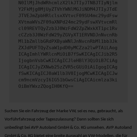
N0IlMjJhdWRhcmlzX2lkJTIyJTNBJTIyNjlm
Y2FkMjg0MjUyZTVhYWNlMGJiNDM4JTIyJTdE
JTVEJmZpbHRlclsxXVtvcF09SU4mc29ydFsw
XVtmaWVsZF09aXNPd24mc29ydFswXVtvcmRl
cl09REVTQyZzb3J0WzFdW2ZpZWxkXT1pc1Rv
cCZzb3J0WzFdW29yZGVyXT1ERVNDJnNvcnRb
Ml1bZmllbGRdPXByaWNlJnNvcnRbMl1bb3Jk
ZXJdPUFTQyZsaW1pdD0yMCZza2lwPTAiLAog
ICAgImhlYWRlcnMiOiB7fSwKICAgICJib2R5
IjogbnVsbCwKICAgICJleHBlY3QiOiB7CiAg
ICAgICJyZXNwb25zZVR5cGUiOiAiIgogICAg
fSwKICAgICJ0aW1lb3V0IjogMCwKICAgICJw
cm9ncmVzcyI6IG51bGwsCiAgICAicmlza3ki
OiBmYWxzZQogIH0KfQ==
Suchen Sie ein Fahrzeug der Marke VW, sei es neu, gebraucht, als
Vorführfahrzeug oder Tageszulassung? Dann sollten Sie sich
unbedingt bei AVP Autoland GmbH & Co. KG umsehen. AVP Autoland
GmbH & Co. KG bietet eine breite Auswahl an VW-Modellen, die für