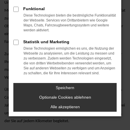
Unsere Experten bei AVP Autoland GmbH & Co. KG kennen die
Funktional
Modelle von VW in- und auswendig und stehen Ihnen mit Rat und Tat
Diese Technologien bieten die bestmögliche Funktionalität
zur Seite, um das perfekte Fahrzeug für Ihre Bedürfnisse zu finden.
der Webseite. Services von Drittanbietern wie Google
Maps, Chats, Fahrzeugbewertungssystem und weitere
Ob Sie ein sportliches Modell, einen praktischen Familienwagen oder
werden aktiviert.
ein luxuriöses Fahrzeug suchen – bei uns werden Sie garantiert
Statistik und Marketing
fündig.
Diese Technologien ermöglichen es uns, die Nutzung der
Webseite zu analysieren, um die Leistung zu messen und
Zusätzlich zu unserer großen Auswahl an VW-Fahrzeugen bieten wir
zu verbessern. Zudem werden Technologien eingesetzt,
Ihnen eine Vielzahl an Dienstleistungen, wie beispielsweise
die von dritten Werbetreibenden verwendet werden, um
Sie auf anderen Webseiten zu verfolgen und um Anzeigen
maßgeschneiderte Finanzierungsangebote, umfangreiche
zu schalten, die für Ihre Interessen relevant sind.
Wartungsservices und individuelle Fahrzeuganpassungen.
Speichern
Überzeugen Sie sich selbst und besuchen Sie AVP Autoland GmbH &
Optionale Cookies ablehnen
Co. KG, Ihr kompetentes VW Autohaus, das seit über zwei
Jahrzehnten für Qualität, Vertrauen und exzellenten Service steht. Bei
Alle akzeptieren
uns finden Sie nicht nur Ihr Traumauto, sondern auch einen Partner,
der Sie auf jedem Kilometer begleitet.