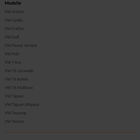
Modelle
VW Arteon
VW Caddy
VW Crafter
VW Golf
VW Passat Variant
VW Polo
VW T-Roc
VW T6 Caravelle
VW T6 Kombi
VW T6 Multivan
VW Tiguan
VW Tiguan Allspace
VW Touareg
VW Touran