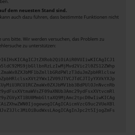
ben.
 auf dem neuesten Stand sind.
rn kann auch dazu führen, dass bestimmte Funktionen nicht
e uns bitte. Wir werden versuchen, das Problem zu
ehlersuche zu unterstützen:
yI6IHsKICAgICJtZXRob2QiOiAiR0VUIiwKICAgICJ1
m5ldC92MS9jbGllbnRzLzIwMjMvd2Vic2l0ZS12ZWhp
iZmaWx0ZXJbMF1bZmllbGRdPWlzT3duJmZpbHRlclsw
mZpbHRlclsxXVt2YWx1ZV09JTVCJTdCJTIyYXVkYXJp
CUyMiU3RCU1RCZmaWx0ZXJbMV1bb3BdPUlOJnNvcnRb
29ydFsxXVtmaWVsZF09aXNUb3Amc29ydFsxXVtvcmRl
29yZGVyXT1BU0MmbGltaXQ9MjAmc2tpcD0wIiwKICAg
CAiZXhwZWN0IjogewogICAgICAicmVzcG9uc2VUeXBl
HJvZ3Jlc3MiOiBudWxsLAogICAgInJpc2t5IjogZmFs