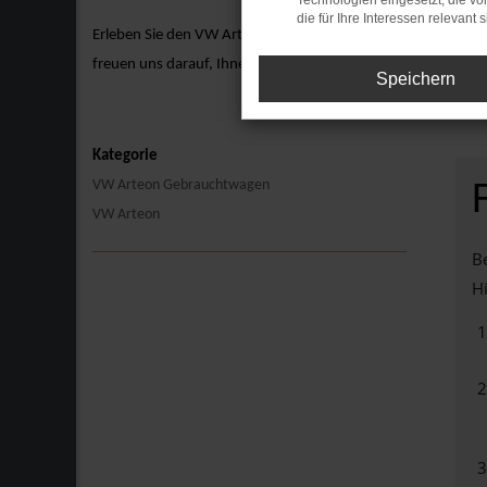
Technologien eingesetzt, die v
die für Ihre Interessen relevant s
Erleben Sie den VW Arteon hautnah bei einer Probefahrt. Ve
freuen uns darauf, Ihnen den VW Arteon näherzubringen und 
Speichern
Kategorie
VW Arteon Gebrauchtwagen
VW Arteon
Be
Hi