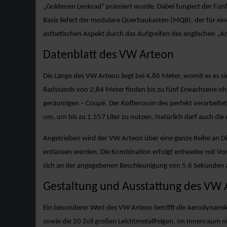
„Goldenen Lenkrad“ prämiert wurde. Dabei fungiert der Fünftü
Basis liefert der modulare Querbaukasten (MQB), der für ei
ästhetischen Aspekt durch das Aufgreifen des englischen „Art
Datenblatt des VW Arteon
Die Länge des VW Arteon liegt bei 4,86 Meter, womit es es s
Radstands von 2,84 Meter finden bis zu fünf Erwachsene ohn
geräumigen – Coupé. Der Kofferraum des perfekt verarbeitet
um, um bis zu 1.557 Liter zu nutzen. Natürlich darf auch di
Angetrieben wird der VW Arteon über eine ganze Reihe an D
entlassen werden. Die Kombination erfolgt entweder mit Vor
sich an der angegebenen Beschleunigung von 5,6 Sekunden 
Gestaltung und Ausstattung des VW 
Ein besonderer Wert des VW Arteon betrifft die Aerodynamik
sowie die 20 Zoll großen Leichtmetallfelgen. Im Innenraum ni