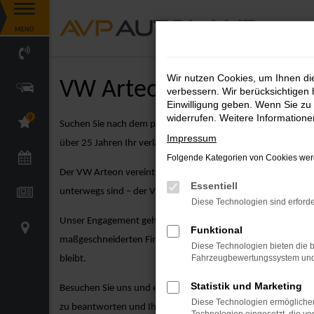
Zum
MENÜ
Hauptinhalt
springen
Wir nutzen Cookies, um Ihnen d
VW Arteon Angebote
verbessern. Wir berücksichtigen 
Einwilligung geben. Wenn Sie zu 
widerrufen. Weitere Information
0
Suchen Sie nach dem perfekten VW Modell? Der VW Arteon üb
Impressum
über 25 Jahren Ihr verlässlicher Partner für VW-Fahrzeuge zu
Folgende Kategorien von Cookies werd
Der VW Arteon vereint kompakte Größe mit dynamischem Desig
Essentiell
unterwegs sind – der VW Arteon ist die ideale Wahl für Fah
Diese Technologien sind erforde
Unser Engagement geht weit über den Verkauf hinaus. Bei A
Funktional
maßgeschneiderten Finanzierungsangeboten über attraktive Le
Diese Technologien bieten die b
Fahrzeugbewertungssystem und w
bleibt.
Statistik und Marketing
Besuchen Sie uns und entdecken Sie unsere große Auswahl a
Diese Technologien ermöglichen
zu beantworten und Ihnen dabei zu helfen, das perfekte VW A