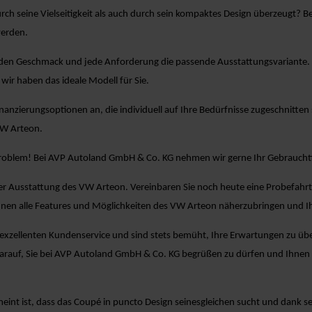
rch seine Vielseitigkeit als auch durch sein kompaktes Design überzeugt?
werden.
den Geschmack und jede Anforderung die passende Ausstattungsvariante. Ob
wir haben das ideale Modell für Sie.
Finanzierungsoptionen an, die individuell auf Ihre Bedürfnisse zugeschnitten 
VW Arteon.
Problem! Bei AVP Autoland GmbH & Co. KG nehmen wir gerne Ihr Gebrauchtf
er Ausstattung des VW Arteon. Vereinbaren Sie noch heute eine Probefahrt
nen alle Features und Möglichkeiten des VW Arteon näherzubringen und I
zellenten Kundenservice und sind stets bemüht, Ihre Erwartungen zu übertr
darauf, Sie bei AVP Autoland GmbH & Co. KG begrüßen zu dürfen und Ihne
eint ist, dass das Coupé in puncto Design seinesgleichen sucht und dank s