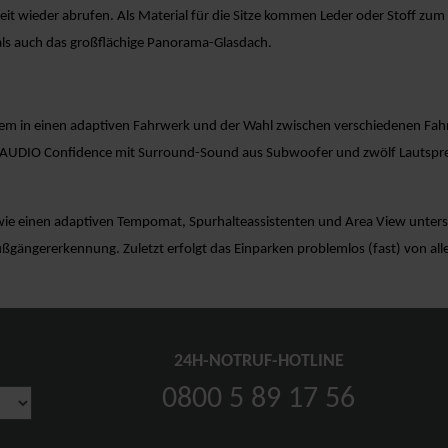
t wieder abrufen. Als Material für die Sitze kommen Leder oder Stoff zum 
 als auch das großflächige Panorama-Glasdach.
rem in einen adaptiven Fahrwerk und der Wahl zwischen verschiedenen Fah
AUDIO Confidence mit Surround-Sound aus Subwoofer und zwölf Lautsprech
 wie einen adaptiven Tempomat, Spurhalteassistenten und Area View unterst
Fußgängererkennung. Zuletzt erfolgt das Einparken problemlos (fast) von alle
24H-NOTRUF-HOTLINE
0800 5 89 17 56