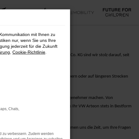
 Kommunikation mit Ihnen zu
stiken nur, wenn Sie uns Ihre
ung jederzeit für die Zukunft
ärung
,
Cookie-Richtlinie
.
rmance. Bei AVP Autoland GmbH & Co. KG sind wir stolz darauf, seit
vationen. Egal, ob Sie die Stadt erobern oder auf längeren Strecken
sitz Ihres VW Arteon-Fahrzeugs noch angenehmer machen. Von
 Ihnen alles, um sicherzustellen, dass Ihr VW Arteon stets in Bestform
Maps, Chats,
 erfahrenen Verkaufsberater. Wir nehmen uns die Zeit, um Ihre Fragen
nd zu verbessern. Zudem werden