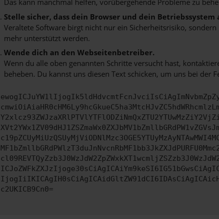
Das kann manchmal helfen, vorübergehende Probleme zu behe
Stelle sicher, dass dein Browser und dein Betriebssystem
Veraltete Software birgt nicht nur ein Sicherheitsrisiko, sonde
mehr unterstützt werden.
Wende dich an den Webseitenbetreiber.
Wenn du alle oben genannten Schritte versucht hast, kontaktier
beheben. Du kannst uns diesen Text schicken, um uns bei der F
ewogICJuYW1lIjogIk5ldHdvcmtFcnJvciIsCiAgImNvbmZpZ
cmwiOiAiaHR0cHM6Ly9hcGkueC5ha3MtcHJvZC5hdWRhcmlzL
Y2xlcz93ZWJzaXRlPTVlYTFlODZiNmQxZTU2YTUwMzZiY2VjZ
XVt2YWx1ZV09dHJ1ZSZmaWx0ZXJbMV1bZmllbGRdPW1vZGVsJ
c19pZCUyMiUzQSUyMjViODNlMzc3OGE5YTUyMzAyNTAwMWI4M
MF1bZmllbGRdPWlzT3duJnNvcnRbMF1bb3JkZXJdPURFU0Mmc
cl09REVTQyZzb3J0WzJdW2ZpZWxkXT1wcmljZSZzb3J0WzJdW
ICJoZWFkZXJzIjoge30sCiAgICAiYm9keSI6IG51bGwsCiAgI
IjogIiIKICAgIH0sCiAgICAidGltZW91dCI6IDAsCiAgICAic
c2UKICB9Cn0=