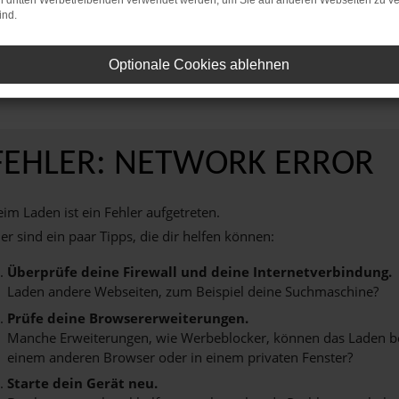
on dritten Werbetreibenden verwendet werden, um Sie auf anderen Webseiten zu ve
ind.
reinbaren Sie noch heute einen Termin bei AVP Autoland GmbH & Co. KG und
Ihnen ein unvergessliches Fahrerlebnis zu bieten.
Optionale Cookies ablehnen
FEHLER: NETWORK ERROR
im Laden ist ein Fehler aufgetreten.
er sind ein paar Tipps, die dir helfen können:
Überprüfe deine Firewall und deine Internetverbindung.
Laden andere Webseiten, zum Beispiel deine Suchmaschine?
Prüfe deine Browsererweiterungen.
Manche Erweiterungen, wie Werbeblocker, können das Laden best
einem anderen Browser oder in einem privaten Fenster?
Starte dein Gerät neu.