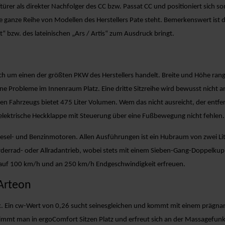
rer als direkter Nachfolger des CC bzw. Passat CC und positioniert sich som
ne ganze Reihe von Modellen des Herstellers Pate steht. Bemerkenswert is
“ bzw. des lateinischen „Ars / Artis“ zum Ausdruck bringt.
ich um einen der größten PKW des Herstellers handelt. Breite und Höhe ran
e Probleme im Innenraum Platz. Eine dritte Sitzreihe wird bewusst nicht a
en Fahrzeugs bietet 475 Liter Volumen. Wem das nicht ausreicht, der entf
e elektrische Heckklappe mit Steuerung über eine Fußbewegung nicht fehlen.
iesel- und Benzinmotoren. Allen Ausführungen ist ein Hubraum von zwei L
derrad- oder Allradantrieb, wobei stets mit einem Sieben-Gang-Doppelkupp
auf 100 km/h und an 250 km/h Endgeschwindigkeit erfreuen.
Arteon
. Ein cw-Wert von 0,26 sucht seinesgleichen und kommt mit einem prägnante
mmt man in ergoComfort Sitzen Platz und erfreut sich an der Massagefunktion.