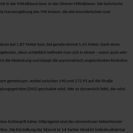
it in der Mittelklasse bzw. in der Oberen Mittelklasse. Die technische
t die Namensgebung des VW Arteon, die den künstlerischen und
gieren bei 1,87 Meter bzw. bei gerade einmal 1,43 Meter. Dank eines
ngeboten, denn schließlich befindet man sich in einem – wenn auch sehr
ernt die Abdeckung und klappt die asymmetrisch angeordneten Rücksitze
itern gemeinsam, wobei zwischen 190 und 272 PS auf die Straße
lungsgetriebe (DSG) geschaltet wird. Wer es dynamisch liebt, der wird
n Kühlergrill daher. Stilprägend sind die rahmenlosen Seitenfenster
 Die Einstellung der Sitze ist in 14-facher Hinsicht individualisierbar