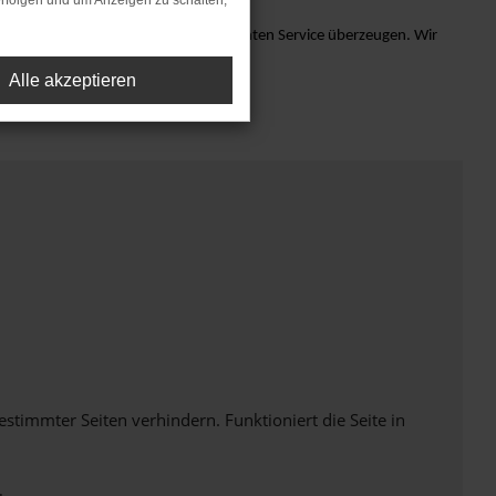
rfolgen und um Anzeigen zu schalten,
 lassen Sie sich von unserem exzellenten Service überzeugen. Wir
Alle akzeptieren
immter Seiten verhindern. Funktioniert die Seite in