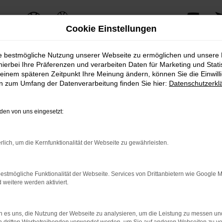
Cookie Einstellungen
ie bestmögliche Nutzung unserer Webseite zu ermöglichen und unsere
hierbei Ihre Präferenzen und verarbeiten Daten für Marketing und Stati
einem späteren Zeitpunkt Ihre Meinung ändern, können Sie die Einwillig
en zum Umfang der Datenverarbeitung finden Sie hier:
Datenschutzerkl
erzeugt mit seinem einzigartigen Charme und seiner herausragenden Perfo
 sein.
en von uns eingesetzt:
n und bietet gleichzeitig eine Vielzahl an modernen Technologien und Inno
rspaß und Komfort.
rlich, um die Kernfunktionalität der Webseite zu gewährleisten.
VP Autoland GmbH & Co. KG erhalten Sie zusätzliche Services, die den Be
asingoptionen bis hin zu professionellem Service und Wartung – wir bieten
estmögliche Funktionalität der Webseite. Services von Drittanbietern wie Google 
eitere werden aktiviert.
n VW Arteon-Modellen, inklusive einer persönlichen Beratung durch unsere
 es uns, die Nutzung der Webseite zu analysieren, um die Leistung zu messen u
rteon für Ihre individuellen Bedürfnisse zu finden.