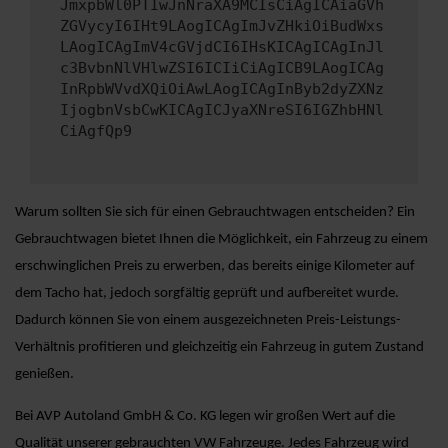
JmxpbWl0PTIwJnNraXA9MCIsCiAgICAiaGVh
ZGVycyI6IHt9LAogICAgImJvZHkiOiBudWxs
LAogICAgImV4cGVjdCI6IHsKICAgICAgInJl
c3BvbnNlVHlwZSI6ICIiCiAgICB9LAogICAg
InRpbWVvdXQiOiAwLAogICAgInByb2dyZXNz
IjogbnVsbCwKICAgICJyaXNreSI6IGZhbHNl
CiAgfQp9
Warum sollten Sie sich für einen Gebrauchtwagen entscheiden? Ein
Gebrauchtwagen bietet Ihnen die Möglichkeit, ein Fahrzeug zu einem
erschwinglichen Preis zu erwerben, das bereits einige Kilometer auf
dem Tacho hat, jedoch sorgfältig geprüft und aufbereitet wurde.
Dadurch können Sie von einem ausgezeichneten Preis-Leistungs-
Verhältnis profitieren und gleichzeitig ein Fahrzeug in gutem Zustand
genießen.
Bei AVP Autoland GmbH & Co. KG legen wir großen Wert auf die
Qualität unserer gebrauchten VW Fahrzeuge. Jedes Fahrzeug wird