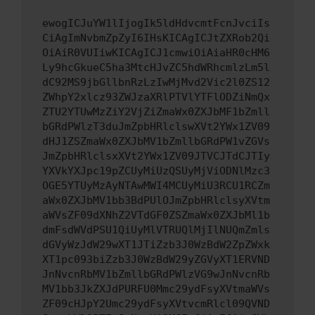
ewogICJuYW1lIjogIk5ldHdvcmtFcnJvciIs
CiAgImNvbmZpZyI6IHsKICAgICJtZXRob2Qi
OiAiR0VUIiwKICAgICJ1cmwiOiAiaHR0cHM6
Ly9hcGkueC5ha3MtcHJvZC5hdWRhcmlzLm5l
dC92MS9jbGllbnRzLzIwMjMvd2Vic2l0ZS12
ZWhpY2xlcz93ZWJzaXRlPTVlYTFlODZiNmQx
ZTU2YTUwMzZiY2VjZiZmaWx0ZXJbMF1bZmll
bGRdPWlzT3duJmZpbHRlclswXVt2YWx1ZV09
dHJ1ZSZmaWx0ZXJbMV1bZmllbGRdPW1vZGVs
JmZpbHRlclsxXVt2YWx1ZV09JTVCJTdCJTIy
YXVkYXJpc19pZCUyMiUzQSUyMjViODNlMzc3
OGE5YTUyMzAyNTAwMWI4MCUyMiU3RCU1RCZm
aWx0ZXJbMV1bb3BdPUlOJmZpbHRlclsyXVtm
aWVsZF09dXNhZ2VTdGF0ZSZmaWx0ZXJbMl1b
dmFsdWVdPSU1QiUyMlVTRUQlMjIlNUQmZmls
dGVyWzJdW29wXT1JTiZzb3J0WzBdW2ZpZWxk
XT1pc093biZzb3J0WzBdW29yZGVyXT1ERVND
JnNvcnRbMV1bZmllbGRdPWlzVG9wJnNvcnRb
MV1bb3JkZXJdPURFU0Mmc29ydFsyXVtmaWVs
ZF09cHJpY2Umc29ydFsyXVtvcmRlcl09QVND