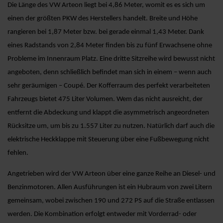
Die Länge des VW Arteon liegt bei 4,86 Meter, womit es es sich um
einen der größten PKW des Herstellers handelt. Breite und Höhe
rangieren bei 1,87 Meter bzw. bei gerade einmal 1,43 Meter. Dank
eines Radstands von 2,84 Meter finden bis zu fünf Erwachsene ohne
Probleme im Innenraum Platz. Eine dritte Sitzreihe wird bewusst nicht
angeboten, denn schließlich befindet man sich in einem – wenn auch
sehr geräumigen – Coupé. Der Kofferraum des perfekt verarbeiteten
Fahrzeugs bietet 475 Liter Volumen. Wem das nicht ausreicht, der
entfernt die Abdeckung und klappt die asymmetrisch angeordneten
Rücksitze um, um bis zu 1.557 Liter zu nutzen. Natürlich darf auch die
elektrische Heckklappe mit Steuerung über eine Fußbewegung nicht
fehlen.
Angetrieben wird der VW Arteon über eine ganze Reihe an Diesel- und
Benzinmotoren. Allen Ausführungen ist ein Hubraum von zwei Litern
gemeinsam, wobei zwischen 190 und 272 PS auf die Straße entlassen
werden. Die Kombination erfolgt entweder mit Vorderrad- oder