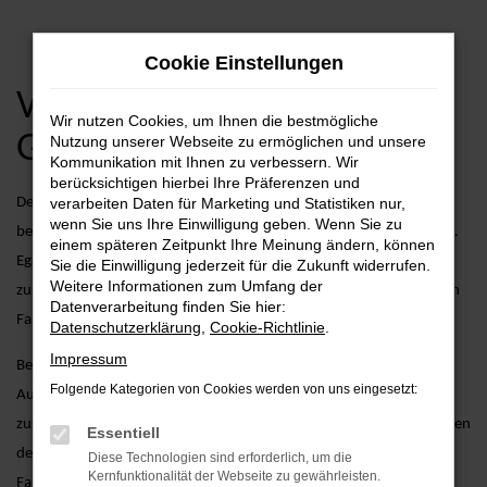
Zum
Cookie Einstellungen
Hauptinhalt
springen
VW Arteon
Wir nutzen Cookies, um Ihnen die bestmögliche
Gebrauchtwagen Angebote
Nutzung unserer Webseite zu ermöglichen und unsere
Kommunikation mit Ihnen zu verbessern. Wir
berücksichtigen hierbei Ihre Präferenzen und
Der VW Arteon als Gebrauchtwagen vereint stilvolles Design mit
verarbeiten Daten für Marketing und Statistiken nur,
wenn Sie uns Ihre Einwilligung geben. Wenn Sie zu
bewährter Technologie und überzeugt durch seine robuste Leistung.
einem späteren Zeitpunkt Ihre Meinung ändern, können
Egal, ob Sie in der Stadt unterwegs sind oder längere Strecken
Sie die Einwilligung jederzeit für die Zukunft widerrufen.
Weitere Informationen zum Umfang der
zurücklegen möchten – der Arteon als Gebrauchtwagen bietet Ihnen
Datenverarbeitung finden Sie hier:
Fahrspaß und Komfort auf höchstem Niveau.
Datenschutzerklärung
,
Cookie-Richtlinie
.
Impressum
Bei AVP Autoland GmbH & Co. KG bieten wir nicht nur eine große
Folgende Kategorien von Cookies werden von uns eingesetzt:
Auswahl an gebrauchten VW Arteon Fahrzeugen, sondern auch
zusätzliche Services, die Ihren Fahrzeugkauf erleichtern. Dazu gehören
Essentiell
detaillierte Fahrzeugprüfungen, um sicherzustellen, dass jedes
Diese Technologien sind erforderlich, um die
Kernfunktionalität der Webseite zu gewährleisten.
Fahrzeug unseren hohen Standards entspricht, sowie