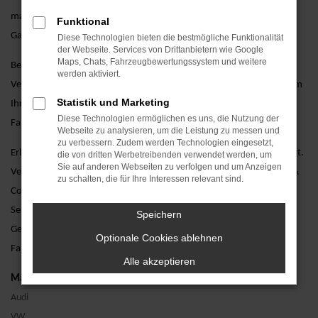
maßgeschneiderte Finanzierungsangebote und umfassende
Funktional
Garantieoptionen.
Diese Technologien bieten die bestmögliche Funktionalität
der Webseite. Services von Drittanbietern wie Google
Maps, Chats, Fahrzeugbewertungssystem und weitere
Besuchen Sie uns und lassen Sie sich von unseren erfahrenen
werden aktiviert.
Verkaufsberatern persönlich beraten. Wir stehen Ihnen zur Seite, um
Statistik und Marketing
Ihnen bei der Auswahl des perfekten gebrauchten VW Arteon
Diese Technologien ermöglichen es uns, die Nutzung der
Fahrzeugs zu helfen und alle Ihre Fragen zu beantworten.
Webseite zu analysieren, um die Leistung zu messen und
zu verbessern. Zudem werden Technologien eingesetzt,
Erleben Sie den VW Arteon als Gebrauchtwagen bei einer Probefahrt.
die von dritten Werbetreibenden verwendet werden, um
Sie auf anderen Webseiten zu verfolgen und um Anzeigen
Vereinbaren Sie noch heute einen Termin bei AVP Autoland GmbH &
zu schalten, die für Ihre Interessen relevant sind.
Co. KG und überzeugen Sie sich selbst von unserem erstklassigen
Service. Wir freuen uns darauf, Ihnen den VW Arteon als
Speichern
Gebrauchtwagen näherzubringen und Ihnen ein unvergessliches
Optionale Cookies ablehnen
Fahrerlebnis zu bieten.
Alle akzeptieren
Marken
Audi
VW