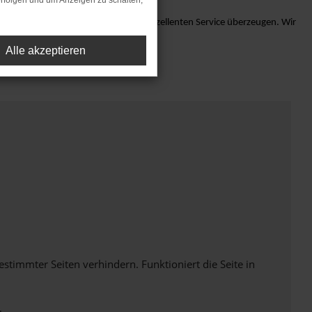
rfolgen und um Anzeigen zu schalten,
G und lassen Sie sich von unserem exzellenten Service überzeugen. Wir
Alle akzeptieren
immter Seiten verhindern. Funktioniert die Seite in