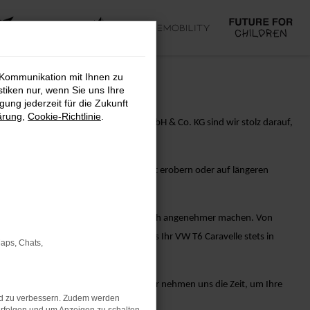
 Kommunikation mit Ihnen zu
stiken nur, wenn Sie uns Ihre
ung jederzeit für die Zukunft
ärung
,
Cookie-Richtlinie
.
 Performance. Bei AVP Autoland GmbH & Co. KG sind wir stolz darauf,
d Innovationen. Egal, ob Sie die Stadt erobern oder auf längeren
itz Ihres VW T6 Caravelle-Fahrzeugs noch angenehmer machen. Von
Ihnen alles, um sicherzustellen, dass Ihr VW T6 Caravelle stets in
Maps, Chats,
nsere erfahrenen Verkaufsberater. Wir nehmen uns die Zeit, um Ihre
nd zu verbessern. Zudem werden