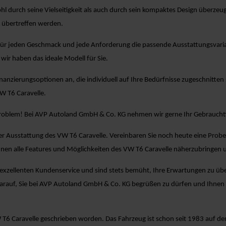
hl durch seine Vielseitigkeit als auch durch sein kompaktes Design überz
 übertreffen werden.
für jeden Geschmack und jede Anforderung die passende Ausstattungsvariant
wir haben das ideale Modell für Sie.
Finanzierungsoptionen an, die individuell auf Ihre Bedürfnisse zugeschnitten 
W T6 Caravelle.
Problem! Bei AVP Autoland GmbH & Co. KG nehmen wir gerne Ihr Gebrauchtf
er Ausstattung des VW T6 Caravelle. Vereinbaren Sie noch heute eine Probe
nen alle Features und Möglichkeiten des VW T6 Caravelle näherzubringen 
zellenten Kundenservice und sind stets bemüht, Ihre Erwartungen zu übertr
arauf, Sie bei AVP Autoland GmbH & Co. KG begrüßen zu dürfen und Ihnen
 T6 Caravelle geschrieben worden. Das Fahrzeug ist schon seit 1983 auf d