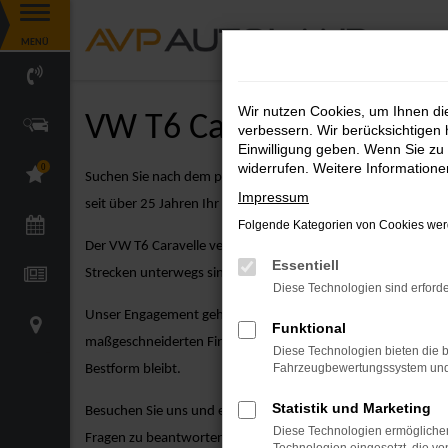
Zum
MENÜ
Hauptinhalt
springen
Wir nutzen Cookies, um Ihnen d
VW T6 Caravelle Angebo
verbessern. Wir berücksichtigen 
Einwilligung geben. Wenn Sie zu 
widerrufen. Weitere Information
0
Suchen Sie nach dem perfekten VW Modell? Der VW T6 Carave
Impressum
seit über 25 Jahren Ihr verlässlicher Partner für VW-Fahrzeug
Folgende Kategorien von Cookies werd
Der VW T6 Caravelle vereint kompakte Größe mit dynamischem 
Essentiell
Strecken unterwegs sind – der VW T6 Caravelle ist die ideal
Diese Technologien sind erforde
Unser Engagement geht weit über den Verkauf hinaus. Bei A
Funktional
maßgeschneiderten Finanzierungsangeboten über attraktive Le
Diese Technologien bieten die b
Fahrzeugbewertungssystem und w
Bestform bleibt.
Statistik und Marketing
Besuchen Sie uns und entdecken Sie unsere große Auswahl an
Diese Technologien ermöglichen
Fragen zu beantworten und Ihnen dabei zu helfen, das perfek