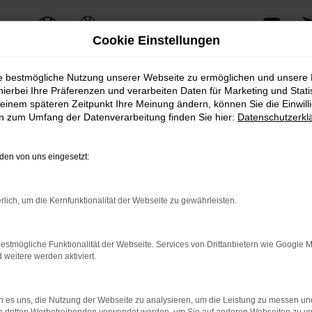
Cookie Einstellungen
ie bestmögliche Nutzung unserer Webseite zu ermöglichen und unsere
te
hierbei Ihre Präferenzen und verarbeiten Daten für Marketing und Stati
einem späteren Zeitpunkt Ihre Meinung ändern, können Sie die Einwillig
en zum Umfang der Datenverarbeitung finden Sie hier:
Datenschutzerkl
lle überzeugt mit seinem einzigartigen Charme und seiner herausragenden
e zu sein.
en von uns eingesetzt:
Design und bietet gleichzeitig eine Vielzahl an modernen Technologien un
e Wahl für Fahrspaß und Komfort.
rlich, um die Kernfunktionalität der Webseite zu gewährleisten.
VP Autoland GmbH & Co. KG erhalten Sie zusätzliche Services, die den Bes
asingoptionen bis hin zu professionellem Service und Wartung – wir bieten 
estmögliche Funktionalität der Webseite. Services von Drittanbietern wie Google 
eitere werden aktiviert.
 VW T6 Caravelle-Modellen, inklusive einer persönlichen Beratung durch u
 es uns, die Nutzung der Webseite zu analysieren, um die Leistung zu messen u
te VW T6 Caravelle für Ihre individuellen Bedürfnisse zu finden.