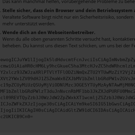
Das kann manchmal helfen, vorübergehende Probleme zu behe
Stelle sicher, dass dein Browser und dein Betriebssystem
Veraltete Software birgt nicht nur ein Sicherheitsrisiko, sonde
mehr unterstützt werden.
Wende dich an den Webseitenbetreiber.
Wenn du alle oben genannten Schritte versucht hast, kontaktier
beheben. Du kannst uns diesen Text schicken, um uns bei der F
ewogICJuYW1lIjogIk5ldHdvcmtFcnJvciIsCiAgImNvbmZpZ
cmwiOiAiaHR0cHM6Ly9hcGkueC5ha3MtcHJvZC5hdWRhcmlzL
Y2xlcz93ZWJzaXRlPTVlYTFlODZiNmQxZTU2YTUwMzZiY2VjZ
XVt2YWx1ZV09dHJ1ZSZmaWx0ZXJbMV1bZmllbGRdPW1vZGVsJ
c19pZCUyMiUzQSUyMjViODNlMzc3OGE5YTUyMzAyNTAwMjM0N
MF1bZmllbGRdPWlzT3duJnNvcnRbMF1bb3JkZXJdPURFU0Mmc
cl09REVTQyZzb3J0WzJdW2ZpZWxkXT1wcmljZSZzb3J0WzJdW
ICJoZWFkZXJzIjoge30sCiAgICAiYm9keSI6IG51bGwsCiAgI
IjogIiIKICAgIH0sCiAgICAidGltZW91dCI6IDAsCiAgICAic
c2UKICB9Cn0=