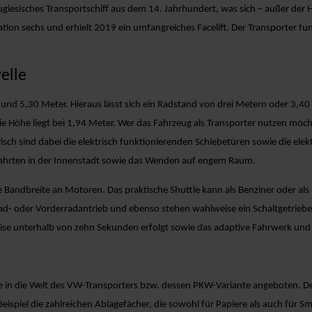
esisches Transportschiff aus dem 14. Jahrhundert, was sich – außer der Herk
ion sechs und erhielt 2019 ein umfangreiches Facelift. Der Transporter fung
elle
und 5,30 Meter. Hieraus lässt sich ein Radstand von drei Metern oder 3,40 M
die Höhe liegt bei 1,94 Meter. Wer das Fahrzeug als Transporter nutzen möcht
isch sind dabei die elektrisch funktionierenden Schiebetüren sowie die elekt
Fahrten in der Innenstadt sowie das Wenden auf engem Raum.
e Bandbreite an Motoren. Das praktische Shuttle kann als Benziner oder als
rad- oder Vorderradantrieb und ebenso stehen wahlweise ein Schaltgetriebe
weise unterhalb von zehn Sekunden erfolgt sowie das adaptive Fahrwerk u
 in die Welt des VW-Transporters bzw. dessen PKW-Variante angeboten. Der
iel die zahlreichen Ablagefächer, die sowohl für Papiere als auch für Sm