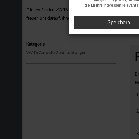
Technologien eingesetzt, die v
die für Ihre Interessen relevant s
Erleben Sie den VW T6 Caravelle hautnah bei einer Probefah
freuen uns darauf, Ihnen den VW T6 Caravelle näherzubringen
Speichern
Kategorie
VW T6 Caravelle Gebrauchtwagen
Be
Hi