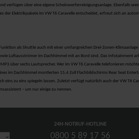
nd verfügen über eine eigene Scheinwerferreinigungsanlage. Ebenfalls werd
ines der Elektrikpakete im VW T6 Caravelle entscheidet, erfreut sich an au
 Funktion als Shuttle auch mit einer umfangreichen Drei-Zonen-Klimaanlage 
owie Luftausströmer im Dachhimmel mit an Bord sind. Das Infotainment arbe
 MP3 über sechs Lautsprecher. Wer im VW T6 Caravelle telefonieren möchte
eines im Dachhimmel montierten 15,4 Zoll Flachbildschirms Rear Seat Enter
 eins zu eins spiegeln lassen. Zuletzt verfügt natürlich auch der VW T6 Ca
msassistent – um nur einige zu nennen.
24H-NOTRUF-HOTLINE
0800 5 89 17 56