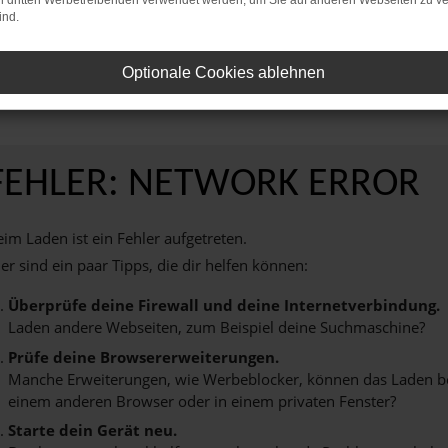
on dritten Werbetreibenden verwendet werden, um Sie auf anderen Webseiten zu ve
ind.
rt. Vereinbaren Sie noch heute einen Termin bei AVP Autoland GmbH & Co. K
 und Ihnen ein unvergessliches Fahrerlebnis zu bieten.
Optionale Cookies ablehnen
FEHLER: NETWORK ERROR
im Laden ist ein Fehler aufgetreten.
er sind ein paar Tipps, die dir helfen können:
Überprüfe deine Firewall und deine Internetverbindung.
Laden andere Webseiten, zum Beispiel deine Suchmaschine?
Prüfe deine Browsererweiterungen.
Manche Erweiterungen, wie Werbeblocker, können das Laden best
einem anderen Browser oder in einem privaten Fenster?
Starte dein Gerät neu.