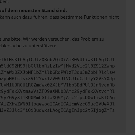
ben.
 auf dem neuesten Stand sind.
rn kann auch dazu führen, dass bestimmte Funktionen nicht
e uns bitte. Wir werden versuchen, das Problem zu
ehlersuche zu unterstützen:
yI6IHsKICAgICJtZXRob2QiOiAiR0VUIiwKICAgICJ1
m5ldC92MS9jbGllbnRzLzIwMjMvd2Vic2l0ZS12ZWhp
iZmaWx0ZXJbMF1bZmllbGRdPWlzT3duJmZpbHRlclsw
mZpbHRlclsxXVt2YWx1ZV09JTVCJTdCJTIyYXVkYXJp
CUyMiU3RCU1RCZmaWx0ZXJbMV1bb3BdPUlOJnNvcnRb
29ydFsxXVtmaWVsZF09aXNUb3Amc29ydFsxXVtvcmRl
29yZGVyXT1BU0MmbGltaXQ9MjAmc2tpcD0wIiwKICAg
CAiZXhwZWN0IjogewogICAgICAicmVzcG9uc2VUeXBl
HJvZ3Jlc3MiOiBudWxsLAogICAgInJpc2t5IjogZmFs