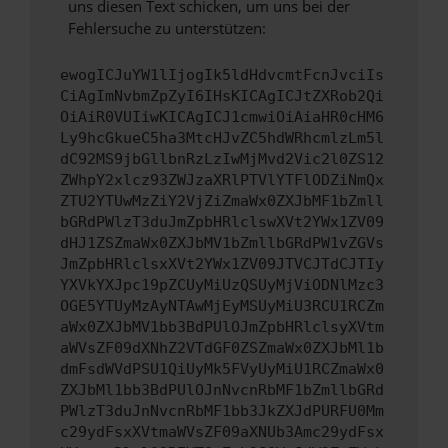
uns diesen Text schicken, um uns bei der
Fehlersuche zu unterstützen:
ewogICJuYW1lIjogIk5ldHdvcmtFcnJvciIs
CiAgImNvbmZpZyI6IHsKICAgICJtZXRob2Qi
OiAiR0VUIiwKICAgICJ1cmwiOiAiaHR0cHM6
Ly9hcGkueC5ha3MtcHJvZC5hdWRhcmlzLm5l
dC92MS9jbGllbnRzLzIwMjMvd2Vic2l0ZS12
ZWhpY2xlcz93ZWJzaXRlPTVlYTFlODZiNmQx
ZTU2YTUwMzZiY2VjZiZmaWx0ZXJbMF1bZmll
bGRdPWlzT3duJmZpbHRlclswXVt2YWx1ZV09
dHJ1ZSZmaWx0ZXJbMV1bZmllbGRdPW1vZGVs
JmZpbHRlclsxXVt2YWx1ZV09JTVCJTdCJTIy
YXVkYXJpc19pZCUyMiUzQSUyMjViODNlMzc3
OGE5YTUyMzAyNTAwMjEyMSUyMiU3RCU1RCZm
aWx0ZXJbMV1bb3BdPUlOJmZpbHRlclsyXVtm
aWVsZF09dXNhZ2VTdGF0ZSZmaWx0ZXJbMl1b
dmFsdWVdPSU1QiUyMk5FVyUyMiU1RCZmaWx0
ZXJbMl1bb3BdPUlOJnNvcnRbMF1bZmllbGRd
PWlzT3duJnNvcnRbMF1bb3JkZXJdPURFU0Mm
c29ydFsxXVtmaWVsZF09aXNUb3Amc29ydFsx