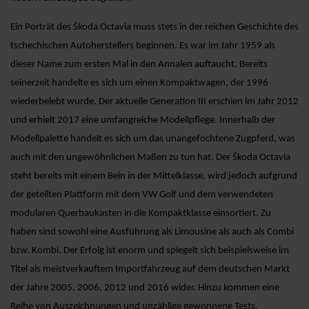
Ein Porträt des Škoda Octavia muss stets in der reichen Geschichte des
tschechischen Autoherstellers beginnen. Es war im Jahr 1959 als
dieser Name zum ersten Mal in den Annalen auftaucht. Bereits
seinerzeit handelte es sich um einen Kompaktwagen, der 1996
wiederbelebt wurde. Der aktuelle Generation III erschien im Jahr 2012
und erhielt 2017 eine umfangreiche Modellpflege. Innerhalb der
Modellpalette handelt es sich um das unangefochtene Zugpferd, was
auch mit den ungewöhnlichen Maßen zu tun hat. Der Škoda Octavia
steht bereits mit einem Bein in der Mittelklasse, wird jedoch aufgrund
der geteilten Plattform mit dem VW Golf und dem verwendeten
modularen Querbaukasten in die Kompaktklasse einsortiert. Zu
haben sind sowohl eine Ausführung als Limousine als auch als Combi
bzw. Kombi. Der Erfolg ist enorm und spiegelt sich beispielsweise im
Titel als meistverkauftem Importfahrzeug auf dem deutschen Markt
der Jahre 2005, 2006, 2012 und 2016 wider. Hinzu kommen eine
Reihe von Auszeichnungen und unzählige gewonnene Tests.