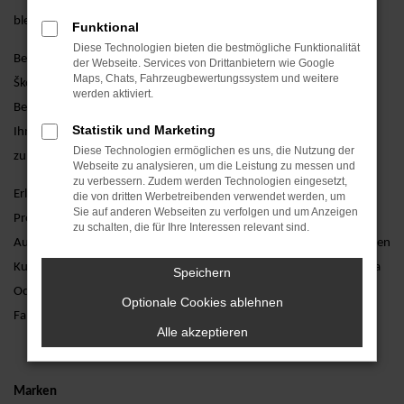
bleibt.
Funktional
Diese Technologien bieten die bestmögliche Funktionalität
Besuchen Sie uns und entdecken Sie unsere vielfältige Auswahl an
der Webseite. Services von Drittanbietern wie Google
Maps, Chats, Fahrzeugbewertungssystem und weitere
Škoda Octavia Neuwagen, unterstützt durch eine persönliche
werden aktiviert.
Beratung von unseren erfahrenen Verkaufsberatern. Wir stehen
Statistik und Marketing
Ihnen zur Seite, um Ihnen bei der Auswahl des perfekten Fahrzeugs
Diese Technologien ermöglichen es uns, die Nutzung der
zu helfen und alle Ihre Fragen zu beantworten.
Webseite zu analysieren, um die Leistung zu messen und
zu verbessern. Zudem werden Technologien eingesetzt,
Erleben Sie den Škoda Octavia Neuwagen hautnah bei einer
die von dritten Werbetreibenden verwendet werden, um
Sie auf anderen Webseiten zu verfolgen und um Anzeigen
Probefahrt. Vereinbaren Sie noch heute einen Termin bei AVP
zu schalten, die für Ihre Interessen relevant sind.
Autoland GmbH & Co. KG und lassen Sie sich von unserem exzellenten
Kundenservice überzeugen. Wir freuen uns darauf, Ihnen den Škoda
Speichern
Octavia Neuwagen näherzubringen und Ihnen ein unvergessliches
Optionale Cookies ablehnen
Fahrerlebnis zu bieten.
Alle akzeptieren
Marken