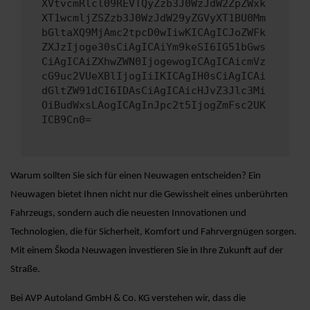
XVtvcmRlcl09REVTQyZzb3J0WzJdW2ZpZWxk
XT1wcmljZSZzb3J0WzJdW29yZGVyXT1BU0Mm
bGltaXQ9MjAmc2tpcD0wIiwKICAgICJoZWFk
ZXJzIjoge30sCiAgICAiYm9keSI6IG51bGws
CiAgICAiZXhwZWN0IjogewogICAgICAicmVz
cG9uc2VUeXBlIjogIiIKICAgIH0sCiAgICAi
dGltZW91dCI6IDAsCiAgICAicHJvZ3Jlc3Mi
OiBudWxsLAogICAgInJpc2t5IjogZmFsc2UK
ICB9Cn0=
Warum sollten Sie sich für einen Neuwagen entscheiden? Ein
Neuwagen bietet Ihnen nicht nur die Gewissheit eines unberührten
Fahrzeugs, sondern auch die neuesten Innovationen und
Technologien, die für Sicherheit, Komfort und Fahrvergnügen sorgen.
Mit einem Škoda Neuwagen investieren Sie in Ihre Zukunft auf der
Straße.
Bei AVP Autoland GmbH & Co. KG verstehen wir, dass die