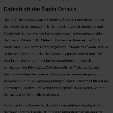
Datenblatt des Škoda Octavia
Die Länge des Škoda Octavia liegt bei 4,69 Meter und damit bereits in
der Mittelklasse. Ungewöhnlich ist dabei, dass sich Limousine und
Combi lediglich um wenige Zentimeter voneinander unterscheiden. In
der Breite schlagen 1,81 Meter zu Buche, die Höhe liegt bei 1,45
Meter bzw. 1,48 Meter. Einer der größten Trümpfe des Škoda Octavia
ist dessen Laderaum. Bei voller Besetzung passen immer noch 610
Liter in den Kofferraum, der im Handumdrehen und durch
Umklappen der Rücksitze 1.740 Liter eröffnet. Trotz der üppigen
Ausmaße ist dem Hersteller ein Fahrzeug mit einem Leergewicht von
teilweise nur 1.150 Kilogramm gelungen, was für enorme Effizienz im
Fahrzeugbau spricht. Der Wendekreis liegt bei 10,50 Meter, womit
der Octavia perfekt in die Stadt passt.
Unter der Motorhaube des Škoda Octavia geht es vielseitig zu. Fünf
Benziner und drei Dieselausführungen unterstreichen die enorme