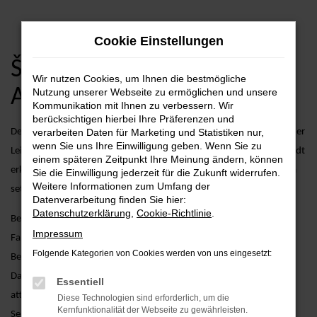
Zum
Cookie Einstellungen
Hauptinhalt
springen
Škoda Octavia Neuwagen
Wir nutzen Cookies, um Ihnen die bestmögliche
Angebote
Nutzung unserer Webseite zu ermöglichen und unsere
Kommunikation mit Ihnen zu verbessern. Wir
berücksichtigen hierbei Ihre Präferenzen und
Der Škoda Octavia kombiniert kompaktes Design mit beeindruckender
verarbeiten Daten für Marketing und Statistiken nur,
wenn Sie uns Ihre Einwilligung geben. Wenn Sie zu
Leistungsfähigkeit und modernster Ausstattung. Egal, ob Sie die Stadt
einem späteren Zeitpunkt Ihre Meinung ändern, können
erkunden oder längere Strecken zurücklegen möchten – der Octavia
Sie die Einwilligung jederzeit für die Zukunft widerrufen.
Weitere Informationen zum Umfang der
setzt neue Maßstäbe in Sachen Fahrspaß und Komfort.
Datenverarbeitung finden Sie hier:
Datenschutzerklärung
,
Cookie-Richtlinie
.
Bei AVP Autoland GmbH & Co. KG gehen wir über den reinen
Impressum
Fahrzeugverkauf hinaus. Wir bieten zusätzliche Services, die Ihren
Folgende Kategorien von Cookies werden von uns eingesetzt:
Besitz eines Škoda Octavia Neuwagens noch angenehmer machen.
Dazu zählen maßgeschneiderte Finanzierungsmöglichkeiten,
Essentiell
attraktive Leasingangebote und umfassende Wartungs- und
Diese Technologien sind erforderlich, um die
Kernfunktionalität der Webseite zu gewährleisten.
Servicepakete, die dafür sorgen, dass Ihr Fahrzeug stets in Bestform