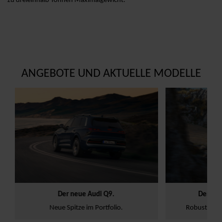
zu dreieinhalb Tonnen Maximalgewicht.
ANGEBOTE UND AKTUELLE MODELLE
026
Neue Modelle
Home
21.07.2026
Neue Modelle
Home
Der neue Audi Q9.
Der neue Audi A6 allr
Neue Spitze im Portfolio.
Robust, komfortabel und vi