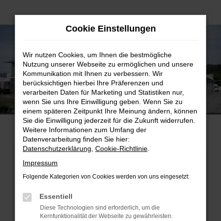
Zum
Cookie Einstellungen
Hauptinhalt
springen
Wir nutzen Cookies, um Ihnen die bestmögliche
Nutzung unserer Webseite zu ermöglichen und unsere
Kommunikation mit Ihnen zu verbessern. Wir
berücksichtigen hierbei Ihre Präferenzen und
verarbeiten Daten für Marketing und Statistiken nur,
AVP AUTOLAND GmbH & Co. KG
wenn Sie uns Ihre Einwilligung geben. Wenn Sie zu
Standort Deggendorf NFZ
einem späteren Zeitpunkt Ihre Meinung ändern, können
Sie die Einwilligung jederzeit für die Zukunft widerrufen.
Weitere Informationen zum Umfang der
Datenverarbeitung finden Sie hier:
Datenschutzerklärung
,
Cookie-Richtlinie
.
SHOWROOM
SERVICETERMIN
Impressum
Folgende Kategorien von Cookies werden von uns eingesetzt:
Essentiell
Diese Technologien sind erforderlich, um die
Kernfunktionalität der Webseite zu gewährleisten.