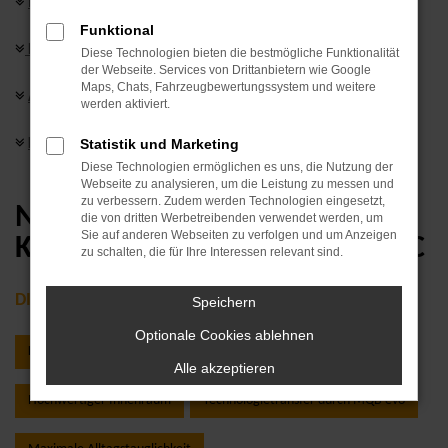
Impressionen
Funktional
Digitale Angebotsmappe
Diese Technologien bieten die bestmögliche Funktionalität
der Webseite. Services von Drittanbietern wie Google
Maps, Chats, Fahrzeugbewertungssystem und weitere
Ausblick
werden aktiviert.
Statistik und Marketing
Kontakt
Diese Technologien ermöglichen es uns, die Nutzung der
Webseite zu analysieren, um die Leistung zu messen und
zu verbessern. Zudem werden Technologien eingesetzt,
NEUE DIMENSION DES
die von dritten Werbetreibenden verwendet werden, um
Sie auf anderen Webseiten zu verfolgen und um Anzeigen
KOMPAKT-SUV: DER VW T-ROC
zu schalten, die für Ihre Interessen relevant sind.
DIE HIGHLIGHTS AUF EINEN BLICK:
Speichern
Optionale Cookies ablehnen
Kraftvoll-cleanes Design
Mehr Raum für bis zu fünf Personen
Alle akzeptieren
Hochwertiger Innenraum
Technologietransfer durch MQB evo