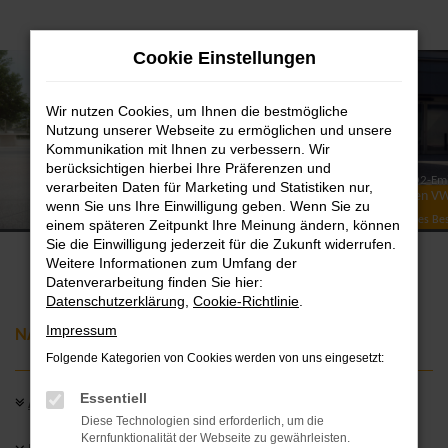
Zum
Cookie Einstellungen
Hauptinhalt
springen
Wir nutzen Cookies, um Ihnen die bestmögliche
Nutzung unserer Webseite zu ermöglichen und unsere
Kommunikation mit Ihnen zu verbessern. Wir
berücksichtigen hierbei Ihre Präferenzen und
T‑Roc R-Line: Energieverbrauch kombiniert: 6,0-5,6 l/100 km; CO2-Em
verarbeiten Daten für Marketing und Statistiken nur,
kombiniert: 136-128 g/km; CO2-Klasse: E-D.
Weltpremiere des neuen VW
wenn Sie uns Ihre Einwilligung geben. Wenn Sie zu
Neue Generation des Bes
einem späteren Zeitpunkt Ihre Meinung ändern, können
Sie die Einwilligung jederzeit für die Zukunft widerrufen.
Weitere Informationen zum Umfang der
Datenverarbeitung finden Sie hier:
Datenschutzerklärung
,
Cookie-Richtlinie
.
Impressum
NAVIGATION
Folgende Kategorien von Cookies werden von uns eingesetzt:
Essentiell
Alle Highlights auf einen Blick
Diese Technologien sind erforderlich, um die
Kernfunktionalität der Webseite zu gewährleisten.