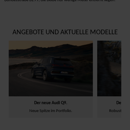
Bundesstraße B299, die beide nur wenige Meter entfernt liegen.
ANGEBOTE UND AKTUELLE MODELLE
0.07.2026
Neue Modelle
Home
21.07.2026
Neue Modelle
Der neue Audi Q9.
Der neue Audi A6
Neue Spitze im Portfolio.
Robust, komfortabel u