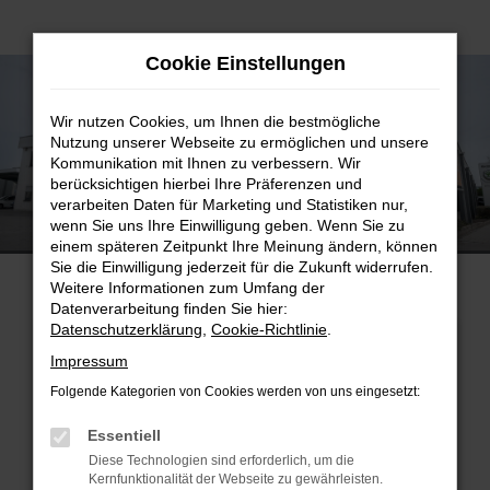
Zum
Cookie Einstellungen
Hauptinhalt
springen
Wir nutzen Cookies, um Ihnen die bestmögliche
Nutzung unserer Webseite zu ermöglichen und unsere
Kommunikation mit Ihnen zu verbessern. Wir
berücksichtigen hierbei Ihre Präferenzen und
verarbeiten Daten für Marketing und Statistiken nur,
AVP AUTOLAND GmbH & Co. KG
wenn Sie uns Ihre Einwilligung geben. Wenn Sie zu
Standort VW Nutzfahrzeuge Altötting
einem späteren Zeitpunkt Ihre Meinung ändern, können
Sie die Einwilligung jederzeit für die Zukunft widerrufen.
Weitere Informationen zum Umfang der
Datenverarbeitung finden Sie hier:
Datenschutzerklärung
,
Cookie-Richtlinie
.
SHOWROOM
SERVICETERMIN
Impressum
Folgende Kategorien von Cookies werden von uns eingesetzt:
Essentiell
Diese Technologien sind erforderlich, um die
Kernfunktionalität der Webseite zu gewährleisten.