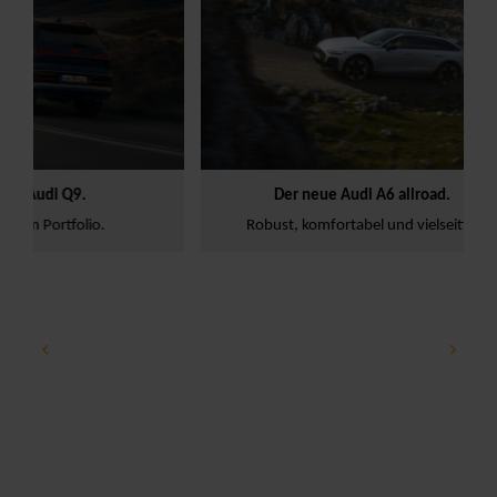
e
21.07.2026
Neue Modelle
Home
1
9.
Der neue Audi A6 allroad.
folio.
Robust, komfortabel und vielseitig.
Audi 
l/100
186 g