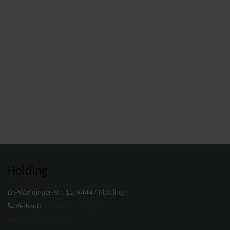
Holding
Dr.-Wandinger-Str. 1a, 94447 Plattling
Verkauf:
+49 9931 709-400
E-Mail schreiben