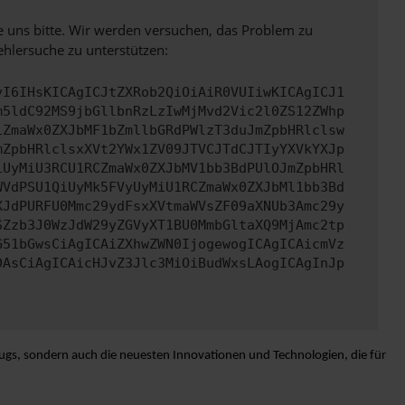
e uns bitte. Wir werden versuchen, das Problem zu
ehlersuche zu unterstützen:
yI6IHsKICAgICJtZXRob2QiOiAiR0VUIiwKICAgICJ1
m5ldC92MS9jbGllbnRzLzIwMjMvd2Vic2l0ZS12ZWhp
iZmaWx0ZXJbMF1bZmllbGRdPWlzT3duJmZpbHRlclsw
mZpbHRlclsxXVt2YWx1ZV09JTVCJTdCJTIyYXVkYXJp
iUyMiU3RCU1RCZmaWx0ZXJbMV1bb3BdPUlOJmZpbHRl
WVdPSU1QiUyMk5FVyUyMiU1RCZmaWx0ZXJbMl1bb3Bd
XJdPURFU0Mmc29ydFsxXVtmaWVsZF09aXNUb3Amc29y
SZzb3J0WzJdW29yZGVyXT1BU0MmbGltaXQ9MjAmc2tp
G51bGwsCiAgICAiZXhwZWN0IjogewogICAgICAicmVz
DAsCiAgICAicHJvZ3Jlc3MiOiBudWxsLAogICAgInJp
ugs, sondern auch die neuesten Innovationen und Technologien, die für