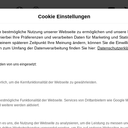
Cookie Einstellungen
ie bestmögliche Nutzung unserer Webseite zu ermöglichen und unsere
 Angebote
hierbei Ihre Präferenzen und verarbeiten Daten für Marketing und Stati
einem späteren Zeitpunkt Ihre Meinung ändern, können Sie die Einwillig
en zum Umfang der Datenverarbeitung finden Sie hier:
Datenschutzerkl
kender Leistungsfähigkeit und modernster Ausstattung. Egal, ob Sie die S
en von uns eingesetzt:
Fahrzeugverkauf hinaus. Wir bieten zusätzliche Services, die Ihren Besi
asingangebote und umfassende Wartungs- und Servicepakete, die dafür sorge
rlich, um die Kernfunktionalität der Webseite zu gewährleisten.
ahl an CUPRA Ateca Neuwagen, unterstützt durch eine persönliche Beratung
 und alle Ihre Fragen zu beantworten.
estmögliche Funktionalität der Webseite. Services von Drittanbietern wie Google 
eitere werden aktiviert.
obefahrt. Vereinbaren Sie noch heute einen Termin bei AVP Autoland GmbH
Neuwagen näherzubringen und Ihnen ein unvergessliches Fahrerlebnis zu b
 es uns, die Nutzung der Webseite zu analysieren, um die Leistung zu messen u