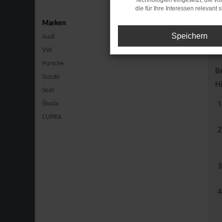
Technologien eingesetzt, die v
die für Ihre Interessen relevant s
Marken
Speichern
Audi
VW
Porsche
Be
Suzuki
Hi
Seat
Škoda
CUPRA