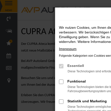
Zum
MENÜ
Hauptinhalt
springen
Wir nutzen Cookies, um Ihnen d
CUPRA Ateca Neuwagen
verbessern. Wir berücksichtigen 
Einwilligung geben. Wenn Sie zu 
widerrufen. Weitere Information
0
Der CUPRA Ateca kombiniert kompaktes Design mit beeindruc
Impressum
setzt neue Maßstäbe in Sachen Fahrspaß und Komfort.
Folgende Kategorien von Cookies werd
Bei AVP Autoland GmbH & Co. KG gehen wir über den reinen 
Essentiell
maßgeschneiderte Finanzierungsmöglichkeiten, attraktive Le
Diese Technologien sind erforde
Besuchen Sie uns und entdecken Sie unsere vielfältige Ausw
Funktional
um Ihnen bei der Auswahl des perfekten Fahrzeugs zu helfen
Diese Technologien bieten die b
Fahrzeugbewertungssystem und w
Erleben Sie den CUPRA Ateca Neuwagen hautnah bei einer Pr
Statistik und Marketing
überzeugen. Wir freuen uns darauf, Ihnen den CUPRA Ateca 
Diese Technologien ermöglichen