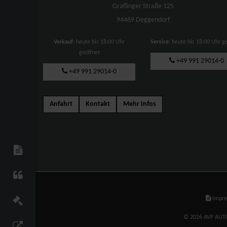
Graflinger Straße 125
94469 Deggendorf
Verkauf
: heute bis 18:00 Uhr
Service
: heute bis 18:00 Uhr g
geöffnet
+49 991 29014-0
+49 991 29014-0
Anfahrt
Kontakt
Mehr Infos
Impr
© 2026 AVP AUTO