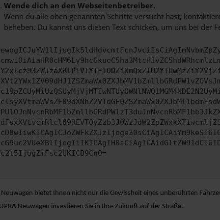
Wende dich an den Webseitenbetreiber.
Wenn du alle oben genannten Schritte versucht hast, kontaktier
beheben. Du kannst uns diesen Text schicken, um uns bei der F
ewogICJuYW1lIjogIk5ldHdvcmtFcnJvciIsCiAgImNvbmZpZ
cmwiOiAiaHR0cHM6Ly9hcGkueC5ha3MtcHJvZC5hdWRhcmlzL
Y2xlcz93ZWJzaXRlPTVlYTFlODZiNmQxZTU2YTUwMzZiY2VjZ
XVt2YWx1ZV09dHJ1ZSZmaWx0ZXJbMV1bZmllbGRdPW1vZGVsJ
c19pZCUyMiUzQSUyMjVjMTIwNTUyOWNlNWQ1MGM4NDE2N2UyM
clsyXVtmaWVsZF09dXNhZ2VTdGF0ZSZmaWx0ZXJbMl1bdmFsd
PUlOJnNvcnRbMF1bZmllbGRdPWlzT3duJnNvcnRbMF1bb3JkZ
dFsxXVtvcmRlcl09REVTQyZzb3J0WzJdW2ZpZWxkXT1wcmljZ
cD0wIiwKICAgICJoZWFkZXJzIjoge30sCiAgICAiYm9keSI6I
cG9uc2VUeXBlIjogIiIKICAgIH0sCiAgICAidGltZW91dCI6I
c2t5IjogZmFsc2UKICB9Cn0=
 Neuwagen bietet Ihnen nicht nur die Gewissheit eines unberührten Fahrze
PRA Neuwagen investieren Sie in Ihre Zukunft auf der Straße.