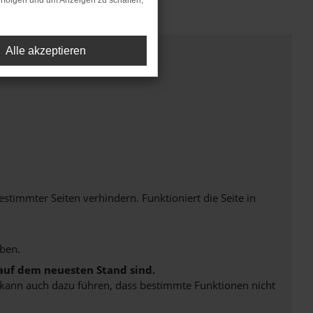
rfolgen und um Anzeigen zu schalten,
Alle akzeptieren
immter Seiten verhindern. Funktioniert die Seite in
ben.
 auf dem neuesten Stand sind.
rn kann auch dazu führen, dass bestimmte Funktionen nicht