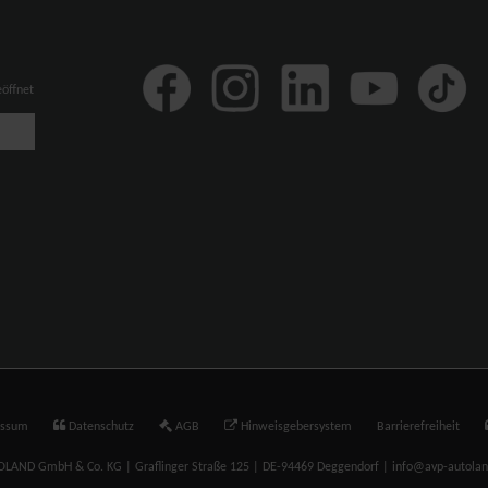
eöffnet
essum
Datenschutz
AGB
Hinweisgebersystem
Barrierefreiheit
LAND GmbH & Co. KG | Graflinger Straße 125 | DE-94469 Deggendorf | info@avp-autola