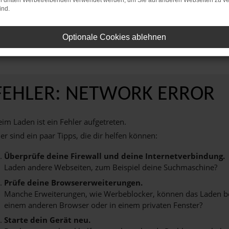
on dritten Werbetreibenden verwendet werden, um Sie auf anderen Webseiten zu ve
ind.
Vereinbaren Sie noch heute einen Termin bei AVP Autoland GmbH & Co. KG u
d Ihnen ein unvergessliches Fahrerlebnis zu bieten.
Optionale Cookies ablehnen
FEHLER: NETWORK ERROR
im Laden ist ein Fehler aufgetreten.
er sind ein paar Tipps, die dir helfen können:
Überprüfe deine Firewall und deine Internetverbindung.
Laden andere Webseiten, zum Beispiel deine Suchmaschine?
Prüfe deine Browsererweiterungen.
Manche Erweiterungen, wie Werbeblocker, können das Laden best
einem anderen Browser oder in einem privaten Fenster?
Starte dein Gerät neu.