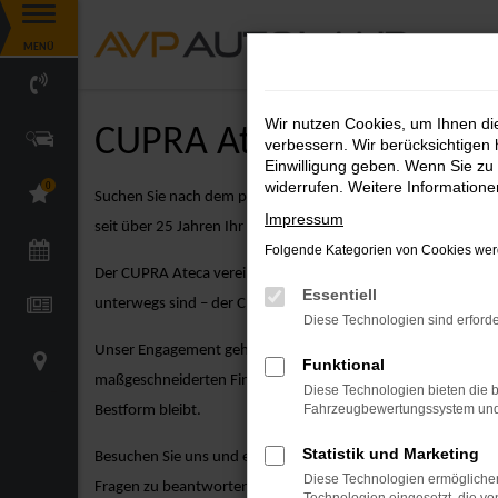
Zum
MENÜ
Hauptinhalt
springen
Wir nutzen Cookies, um Ihnen d
CUPRA Ateca Angebote
verbessern. Wir berücksichtigen 
Einwilligung geben. Wenn Sie zu 
widerrufen. Weitere Information
0
Suchen Sie nach dem perfekten CUPRA Modell? Der CUPRA At
Impressum
seit über 25 Jahren Ihr verlässlicher Partner für CUPRA-Fahrz
Folgende Kategorien von Cookies werd
Der CUPRA Ateca vereint kompakte Größe mit dynamischem Des
Essentiell
unterwegs sind – der CUPRA Ateca ist die ideale Wahl für F
Diese Technologien sind erforde
Unser Engagement geht weit über den Verkauf hinaus. Bei A
Funktional
maßgeschneiderten Finanzierungsangeboten über attraktive Le
Diese Technologien bieten die b
Fahrzeugbewertungssystem und w
Bestform bleibt.
Statistik und Marketing
Besuchen Sie uns und entdecken Sie unsere große Auswahl a
Diese Technologien ermöglichen
Fragen zu beantworten und Ihnen dabei zu helfen, das perfek