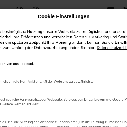
Cookie Einstellungen
ie bestmögliche Nutzung unserer Webseite zu ermöglichen und unsere
hierbei Ihre Präferenzen und verarbeiten Daten für Marketing und Stati
einem späteren Zeitpunkt Ihre Meinung ändern, können Sie die Einwillig
en zum Umfang der Datenverarbeitung finden Sie hier:
Datenschutzerkl
eca überzeugt mit seinem einzigartigen Charme und seiner herausragenden
euge zu sein.
en von uns eingesetzt:
ign und bietet gleichzeitig eine Vielzahl an modernen Technologien und In
ahrspaß und Komfort.
rlich, um die Kernfunktionalität der Webseite zu gewährleisten.
VP Autoland GmbH & Co. KG erhalten Sie zusätzliche Services, die den Be
asingoptionen bis hin zu professionellem Service und Wartung – wir bieten
estmögliche Funktionalität der Webseite. Services von Drittanbietern wie Google 
eitere werden aktiviert.
n CUPRA Ateca-Modellen, inklusive einer persönlichen Beratung durch unse
 es uns, die Nutzung der Webseite zu analysieren, um die Leistung zu messen u
te CUPRA Ateca für Ihre individuellen Bedürfnisse zu finden.