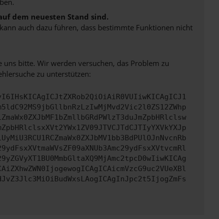
ben.
 auf dem neuesten Stand sind.
rn kann auch dazu führen, dass bestimmte Funktionen nicht
e uns bitte. Wir werden versuchen, das Problem zu
ehlersuche zu unterstützen:
yI6IHsKICAgICJtZXRob2QiOiAiR0VUIiwKICAgICJ1
m5ldC92MS9jbGllbnRzLzIwMjMvd2Vic2l0ZS12ZWhp
iZmaWx0ZXJbMF1bZmllbGRdPWlzT3duJmZpbHRlclsw
mZpbHRlclsxXVt2YWx1ZV09JTVCJTdCJTIyYXVkYXJp
iUyMiU3RCU1RCZmaWx0ZXJbMV1bb3BdPUlOJnNvcnRb
29ydFsxXVtmaWVsZF09aXNUb3Amc29ydFsxXVtvcmRl
29yZGVyXT1BU0MmbGltaXQ9MjAmc2tpcD0wIiwKICAg
CAiZXhwZWN0IjogewogICAgICAicmVzcG9uc2VUeXBl
HJvZ3Jlc3MiOiBudWxsLAogICAgInJpc2t5IjogZmFs