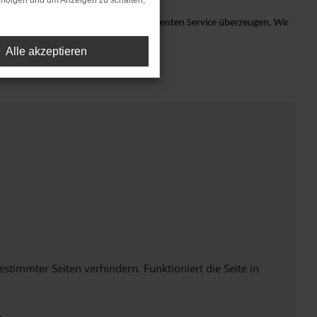
rfolgen und um Anzeigen zu schalten,
nd lassen Sie sich von unserem exzellenten Service überzeugen. Wir
Alle akzeptieren
immter Seiten verhindern. Funktioniert die Seite in