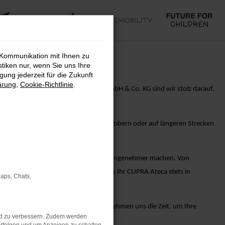
 Kommunikation mit Ihnen zu
stiken nur, wenn Sie uns Ihre
ung jederzeit für die Zukunft
ärung
,
Cookie-Richtlinie
.
 Performance. Bei AVP Autoland GmbH & Co. KG sind wir stolz darauf,
novationen. Egal, ob Sie die Stadt erobern oder auf längeren Strecken
sitz Ihres CUPRA Ateca-Fahrzeugs noch angenehmer machen. Von
 Ihnen alles, um sicherzustellen, dass Ihr CUPRA Ateca stets in
Maps, Chats,
re erfahrenen Verkaufsberater. Wir nehmen uns die Zeit, um Ihre
nd zu verbessern. Zudem werden