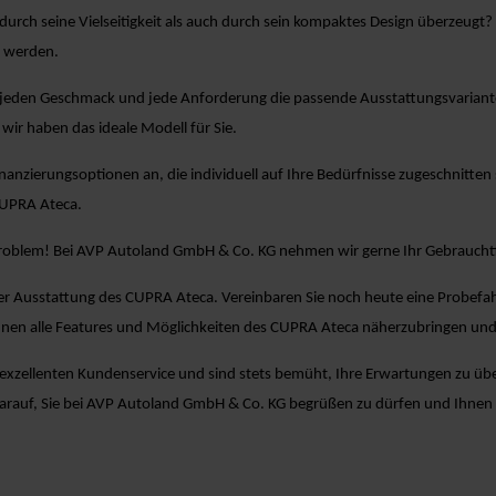
durch seine Vielseitigkeit als auch durch sein kompaktes Design überzeug
n werden.
jeden Geschmack und jede Anforderung die passende Ausstattungsvariante. 
wir haben das ideale Modell für Sie.
Finanzierungsoptionen an, die individuell auf Ihre Bedürfnisse zugeschnitten 
CUPRA Ateca.
Problem! Bei AVP Autoland GmbH & Co. KG nehmen wir gerne Ihr Gebrauchtf
er Ausstattung des CUPRA Ateca. Vereinbaren Sie noch heute eine Probefah
nen alle Features und Möglichkeiten des CUPRA Ateca näherzubringen und
zellenten Kundenservice und sind stets bemüht, Ihre Erwartungen zu übertr
darauf, Sie bei AVP Autoland GmbH & Co. KG begrüßen zu dürfen und Ihne