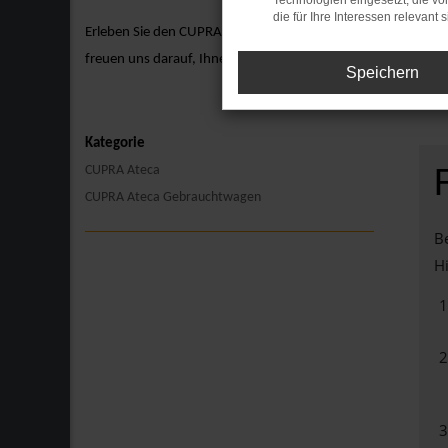
Technologien eingesetzt, die v
die für Ihre Interessen relevant s
Erleben Sie den CUPRA Ateca hautnah bei einer Probefahrt. 
freuen uns darauf, Ihnen den CUPRA Ateca näherzubringen un
Speichern
Kategorie
CUPRA Ateca
CUPRA Ateca Gebrauchtwagen
Be
Hi