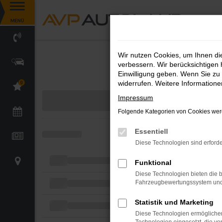
Zum
MENÜ
Hauptinhalt
springen
Wir nutzen Cookies, um Ihnen d
verbessern. Wir berücksichtigen 
Einwilligung geben. Wenn Sie zu 
widerrufen. Weitere Information
0
Impressum
Folgende Kategorien von Cookies werd
Essentiell
Diese Technologien sind erforde
Funktional
Diese Technologien bieten die b
Fahrzeugbewertungssystem und w
Statistik und Marketing
Diese Technologien ermöglichen