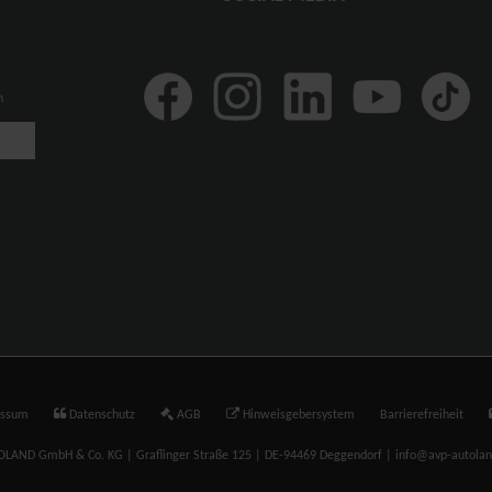
n
essum
Datenschutz
AGB
Hinweisgebersystem
Barrierefreiheit
LAND GmbH & Co. KG | Graflinger Straße 125 | DE-94469 Deggendorf | info@avp-autola