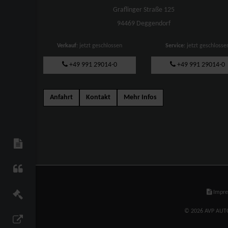
Graflinger Straße 125
94469 Deggendorf
Verkauf
: jetzt geschlossen
Service
: jetzt geschlosse
+49 991 29014-0
+49 991 29014-0
Anfahrt
Kontakt
Mehr Infos
Impr
© 2026 AVP AUTO