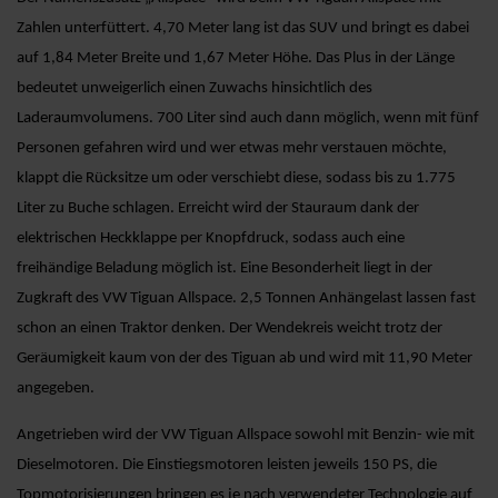
Zahlen unterfüttert. 4,70 Meter lang ist das SUV und bringt es dabei
auf 1,84 Meter Breite und 1,67 Meter Höhe. Das Plus in der Länge
bedeutet unweigerlich einen Zuwachs hinsichtlich des
Laderaumvolumens. 700 Liter sind auch dann möglich, wenn mit fünf
Personen gefahren wird und wer etwas mehr verstauen möchte,
klappt die Rücksitze um oder verschiebt diese, sodass bis zu 1.775
Liter zu Buche schlagen. Erreicht wird der Stauraum dank der
elektrischen Heckklappe per Knopfdruck, sodass auch eine
freihändige Beladung möglich ist. Eine Besonderheit liegt in der
Zugkraft des VW Tiguan Allspace. 2,5 Tonnen Anhängelast lassen fast
schon an einen Traktor denken. Der Wendekreis weicht trotz der
Geräumigkeit kaum von der des Tiguan ab und wird mit 11,90 Meter
angegeben.
Angetrieben wird der VW Tiguan Allspace sowohl mit Benzin- wie mit
Dieselmotoren. Die Einstiegsmotoren leisten jeweils 150 PS, die
Topmotorisierungen bringen es je nach verwendeter Technologie auf