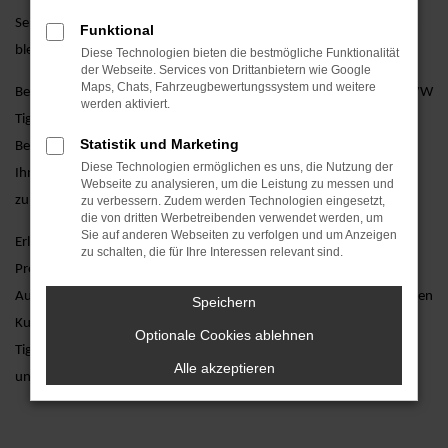
Servicepakete, die dafür sorgen, dass Ihr Fahrzeug stets in Bestform
Funktional
bleibt.
Diese Technologien bieten die bestmögliche Funktionalität
der Webseite. Services von Drittanbietern wie Google
Maps, Chats, Fahrzeugbewertungssystem und weitere
Besuchen Sie uns und entdecken Sie unsere vielfältige Auswahl an VW
werden aktiviert.
Tiguan Allspace Neuwagen, unterstützt durch eine persönliche
Statistik und Marketing
Beratung von unseren erfahrenen Verkaufsberatern. Wir stehen
Diese Technologien ermöglichen es uns, die Nutzung der
Ihnen zur Seite, um Ihnen bei der Auswahl des perfekten Fahrzeugs
Webseite zu analysieren, um die Leistung zu messen und
zu helfen und alle Ihre Fragen zu beantworten.
zu verbessern. Zudem werden Technologien eingesetzt,
die von dritten Werbetreibenden verwendet werden, um
Sie auf anderen Webseiten zu verfolgen und um Anzeigen
Erleben Sie den VW Tiguan Allspace Neuwagen hautnah bei einer
zu schalten, die für Ihre Interessen relevant sind.
Probefahrt. Vereinbaren Sie noch heute einen Termin bei AVP
Autoland GmbH & Co. KG und lassen Sie sich von unserem exzellenten
Speichern
Kundenservice überzeugen. Wir freuen uns darauf, Ihnen den VW
Optionale Cookies ablehnen
Tiguan Allspace Neuwagen näherzubringen und Ihnen ein
Alle akzeptieren
unvergessliches Fahrerlebnis zu bieten.