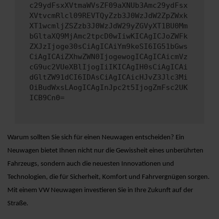
c29ydFsxXVtmaWVsZF09aXNUb3Amc29ydFsx
XVtvcmRlcl09REVTQyZzb3J0WzJdW2ZpZWxk
XT1wcmljZSZzb3J0WzJdW29yZGVyXT1BU0Mm
bGltaXQ9MjAmc2tpcD0wIiwKICAgICJoZWFk
ZXJzIjoge30sCiAgICAiYm9keSI6IG51bGws
CiAgICAiZXhwZWN0IjogewogICAgICAicmVz
cG9uc2VUeXBlIjogIiIKICAgIH0sCiAgICAi
dGltZW91dCI6IDAsCiAgICAicHJvZ3Jlc3Mi
OiBudWxsLAogICAgInJpc2t5IjogZmFsc2UK
ICB9Cn0=
Warum sollten Sie sich für einen Neuwagen entscheiden? Ein
Neuwagen bietet Ihnen nicht nur die Gewissheit eines unberührten
Fahrzeugs, sondern auch die neuesten Innovationen und
Technologien, die für Sicherheit, Komfort und Fahrvergnügen sorgen.
Mit einem VW Neuwagen investieren Sie in Ihre Zukunft auf der
Straße.