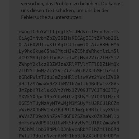
versuchen, das Problem zu beheben. Du kannst
uns diesen Text schicken, um uns bei der
Fehlersuche zu unterstützen:
ewogICJuYW1lIjogIk5ldHdvcmtFcnJvciIs
CiAgImNvbmZpZyI6IHsKICAgICJtZXRob2Qi
OiAiR0VUIiwKICAgICJ1cmwiOiAiaHR0cHM6
Ly9hcGkueC5ha3MtcHJvZC5hdWRhcmlzLm5l
dC92MS9jbGllbnRzLzIwMjMvd2Vic2l0ZS12
ZWhpY2xlcz93ZWJzaXRlPTVlYTFlODZiNmQx
ZTU2YTUwMzZiY2VjZiZmaWx0ZXJbMF1bZmll
bGRdPWlzT3duJmZpbHRlclswXVt2YWx1ZV09
dHJ1ZSZmaWx0ZXJbMV1bZmllbGRdPW1vZGVs
JmZpbHRlclsxXVt2YWx1ZV09JTVCJTdCJTIy
YXVkYXJpc19pZCUyMiUzQSUyMjViODNlMzc3
OGE5YTUyMzAyNTAwMjM3MSUyMiU3RCU1RCZm
aWx0ZXJbMV1bb3BdPUlOJmZpbHRlclsyXVtm
aWVsZF09dXNhZ2VTdGF0ZSZmaWx0ZXJbMl1b
dmFsdWVdPSU1QiUyMk5FVyUyMiU1RCZmaWx0
ZXJbMl1bb3BdPUlOJnNvcnRbMF1bZmllbGRd
PWlzT3duJnNvcnRbMF1bb3JkZXJdPURFU0Mm