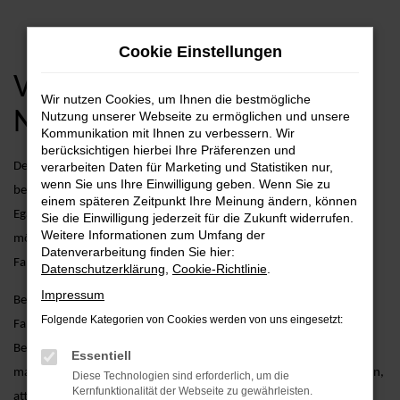
Zum
Cookie Einstellungen
Hauptinhalt
springen
VW Tiguan Allspace
Wir nutzen Cookies, um Ihnen die bestmögliche
Neuwagen Angebote
Nutzung unserer Webseite zu ermöglichen und unsere
Kommunikation mit Ihnen zu verbessern. Wir
berücksichtigen hierbei Ihre Präferenzen und
Der VW Tiguan Allspace kombiniert kompaktes Design mit
verarbeiten Daten für Marketing und Statistiken nur,
wenn Sie uns Ihre Einwilligung geben. Wenn Sie zu
beeindruckender Leistungsfähigkeit und modernster Ausstattung.
einem späteren Zeitpunkt Ihre Meinung ändern, können
Egal, ob Sie die Stadt erkunden oder längere Strecken zurücklegen
Sie die Einwilligung jederzeit für die Zukunft widerrufen.
Weitere Informationen zum Umfang der
möchten – der Tiguan Allspace setzt neue Maßstäbe in Sachen
Datenverarbeitung finden Sie hier:
Fahrspaß und Komfort.
Datenschutzerklärung
,
Cookie-Richtlinie
.
Impressum
Bei AVP Autoland GmbH & Co. KG gehen wir über den reinen
Folgende Kategorien von Cookies werden von uns eingesetzt:
Fahrzeugverkauf hinaus. Wir bieten zusätzliche Services, die Ihren
Besitz eines VW Tiguan Allspace Neuwagens noch angenehmer
Essentiell
machen. Dazu zählen maßgeschneiderte Finanzierungsmöglichkeiten,
Diese Technologien sind erforderlich, um die
Kernfunktionalität der Webseite zu gewährleisten.
attraktive Leasingangebote und umfassende Wartungs- und