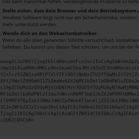
Das kann manchmal helfen, vorübergehende Probleme zu behe
Stelle sicher, dass dein Browser und dein Betriebssystem
Veraltete Software birgt nicht nur ein Sicherheitsrisiko, sonde
mehr unterstützt werden.
Wende dich an den Webseitenbetreiber.
Wenn du alle oben genannten Schritte versucht hast, kontaktier
beheben. Du kannst uns diesen Text schicken, um uns bei der F
ewogICJuYW1lIjogIk5ldHdvcmtFcnJvciIsCiAgImNvbmZpZ
cmwiOiAiaHR0cHM6Ly9hcGkueC5ha3MtcHJvZC5hdWRhcmlzL
Y2xlcz93ZWJzaXRlPTVlYTFlODZiNmQxZTU2YTUwMzZiY2VjZ
XVt2YWx1ZV09dHJ1ZSZmaWx0ZXJbMV1bZmllbGRdPW1vZGVsJ
c19pZCUyMiUzQSUyMjViODNlMzc3OGE5YTUyMzAyNTAwMjM0N
MF1bZmllbGRdPWlzT3duJnNvcnRbMF1bb3JkZXJdPURFU0Mmc
cl09REVTQyZzb3J0WzJdW2ZpZWxkXT1wcmljZSZzb3J0WzJdW
ICJoZWFkZXJzIjoge30sCiAgICAiYm9keSI6IG51bGwsCiAgI
IjogIiIKICAgIH0sCiAgICAidGltZW91dCI6IDAsCiAgICAic
c2UKICB9Cn0=