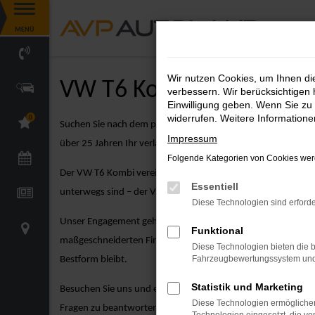
Zum
MENÜ
Hauptinhalt
springen
Wir nutzen Cookies, um Ihnen d
VW T6 Kombi Angebote
verbessern. Wir berücksichtigen 
Einwilligung geben. Wenn Sie zu 
widerrufen. Weitere Information
0
Suchen Sie nach dem perfekten VW Modell? Der VW T6 Kombi 
Impressum
über 25 Jahren Ihr verlässlicher Partner für VW-Fahrzeuge zu
Folgende Kategorien von Cookies werd
Der VW T6 Kombi vereint kompakte Größe mit dynamischem Des
Essentiell
unterwegs sind – der VW T6 Kombi ist die ideale Wahl für F
Diese Technologien sind erforde
Unser Engagement geht weit über den Verkauf hinaus. Bei A
Funktional
maßgeschneiderten Finanzierungsangeboten über attraktive Le
Diese Technologien bieten die b
Fahrzeugbewertungssystem und w
Bestform bleibt.
Statistik und Marketing
Besuchen Sie uns und entdecken Sie unsere große Auswahl a
Diese Technologien ermöglichen
Fragen zu beantworten und Ihnen dabei zu helfen, das perfek