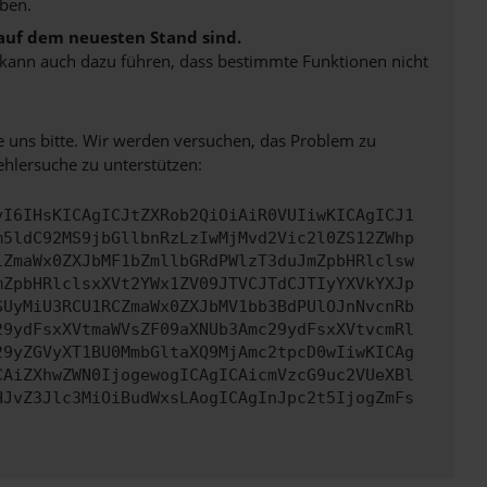
ben.
 auf dem neuesten Stand sind.
rn kann auch dazu führen, dass bestimmte Funktionen nicht
e uns bitte. Wir werden versuchen, das Problem zu
ehlersuche zu unterstützen:
yI6IHsKICAgICJtZXRob2QiOiAiR0VUIiwKICAgICJ1
m5ldC92MS9jbGllbnRzLzIwMjMvd2Vic2l0ZS12ZWhp
iZmaWx0ZXJbMF1bZmllbGRdPWlzT3duJmZpbHRlclsw
mZpbHRlclsxXVt2YWx1ZV09JTVCJTdCJTIyYXVkYXJp
SUyMiU3RCU1RCZmaWx0ZXJbMV1bb3BdPUlOJnNvcnRb
29ydFsxXVtmaWVsZF09aXNUb3Amc29ydFsxXVtvcmRl
29yZGVyXT1BU0MmbGltaXQ9MjAmc2tpcD0wIiwKICAg
CAiZXhwZWN0IjogewogICAgICAicmVzcG9uc2VUeXBl
HJvZ3Jlc3MiOiBudWxsLAogICAgInJpc2t5IjogZmFs