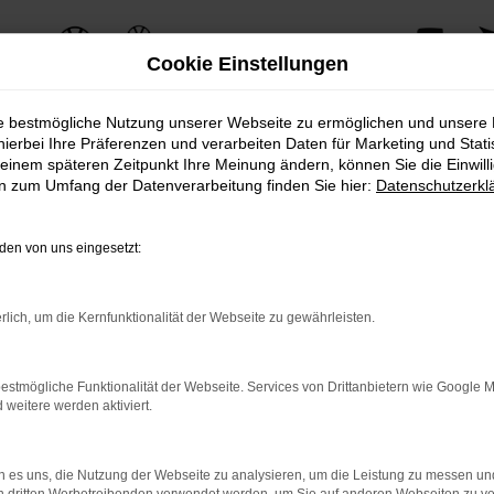
Cookie Einstellungen
ie bestmögliche Nutzung unserer Webseite zu ermöglichen und unsere
hierbei Ihre Präferenzen und verarbeiten Daten für Marketing und Stati
einem späteren Zeitpunkt Ihre Meinung ändern, können Sie die Einwillig
en zum Umfang der Datenverarbeitung finden Sie hier:
Datenschutzerkl
überzeugt mit seinem einzigartigen Charme und seiner herausragenden Pe
 sein.
en von uns eingesetzt:
ign und bietet gleichzeitig eine Vielzahl an modernen Technologien und I
ahrspaß und Komfort.
rlich, um die Kernfunktionalität der Webseite zu gewährleisten.
VP Autoland GmbH & Co. KG erhalten Sie zusätzliche Services, die den Be
asingoptionen bis hin zu professionellem Service und Wartung – wir bieten
estmögliche Funktionalität der Webseite. Services von Drittanbietern wie Google 
eitere werden aktiviert.
n VW T6 Kombi-Modellen, inklusive einer persönlichen Beratung durch unse
 es uns, die Nutzung der Webseite zu analysieren, um die Leistung zu messen u
te VW T6 Kombi für Ihre individuellen Bedürfnisse zu finden.