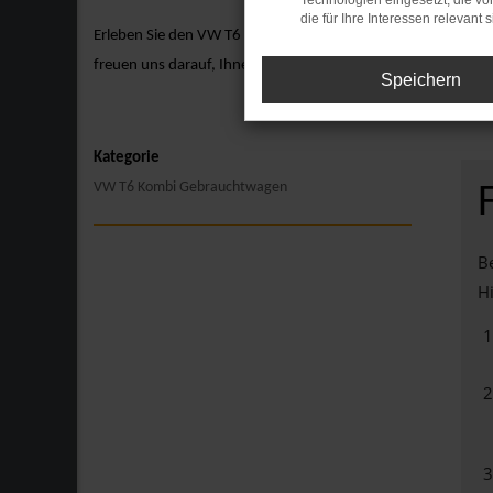
Technologien eingesetzt, die v
die für Ihre Interessen relevant s
Erleben Sie den VW T6 Kombi hautnah bei einer Probefahrt. 
freuen uns darauf, Ihnen den VW T6 Kombi näherzubringen un
Speichern
Kategorie
VW T6 Kombi Gebrauchtwagen
Be
Hi