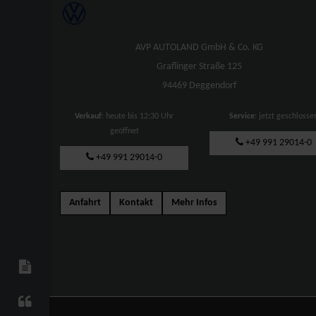
AVP AUTOLAND GmbH & Co. KG
Graflinger Straße 125
94469 Deggendorf
Verkauf
: heute bis 12:30 Uhr
Service
: jetzt geschlosse
geöffnet
+49 991 29014-0
+49 991 29014-0
Anfahrt
Kontakt
Mehr Infos