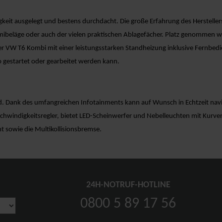
gkeit ausgelegt und bestens durchdacht. Die große Erfahrung des Hersteller
eläge oder auch der vielen praktischen Ablagefächer. Platz genommen wir
er VW T6 Kombi mit einer leistungsstarken Standheizung inklusive Fernbedi
o gestartet oder gearbeitet werden kann.
d. Dank des umfangreichen Infotainments kann auf Wunsch in Echtzeit navi
hwindigkeitsregler, bietet LED-Scheinwerfer und Nebelleuchten mit Kurven
t sowie die Multikollisionsbremse.
24H-NOTRUF-HOTLINE
0800 5 89 17 56