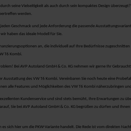
durch seine Vielseitigkeit als auch durch sein kompaktes Design überzeug
ertreffen werden.
 jeden Geschmack und jede Anforderung die passende Ausstattungsvariante. 
wir haben das ideale Modell für Sie.
Finanzierungsoptionen an, die individuell auf Ihre Bedürfnisse zugeschnitten 
VW T6 Kombi.
Problem! Bei AVP Autoland GmbH & Co. KG nehmen wir gerne Ihr Gebrauchtf
er Ausstattung des VW T6 Kombi. Vereinbaren Sie noch heute eine Probefah
hnen alle Features und Möglichkeiten des VW T6 Kombi näherzubringen und
zellenten Kundenservice und sind stets bemüht, Ihre Erwartungen zu übertr
darauf, Sie bei AVP Autoland GmbH & Co. KG begrüßen zu dürfen und Ihne
es sich hier um die PKW-Variante handelt. Die Rede ist vom direkten Nachfo