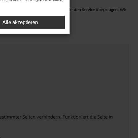
rfolgen und um Anzeigen zu schalten,
nd lassen Sie sich von unserem exzellenten Service überzeugen. Wir
Alle akzeptieren
immter Seiten verhindern. Funktioniert die Seite in