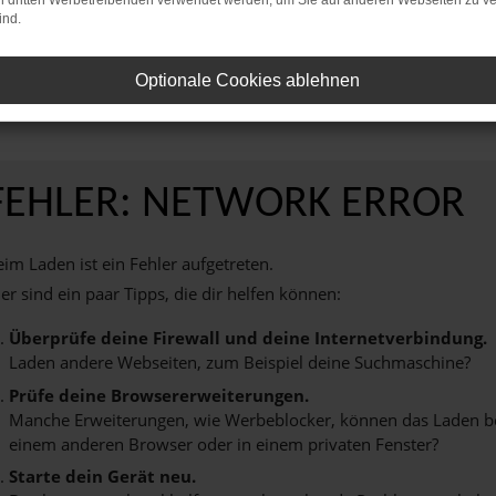
on dritten Werbetreibenden verwendet werden, um Sie auf anderen Webseiten zu ve
ind.
Vereinbaren Sie noch heute einen Termin bei AVP Autoland GmbH & Co. KG u
d Ihnen ein unvergessliches Fahrerlebnis zu bieten.
Optionale Cookies ablehnen
FEHLER: NETWORK ERROR
im Laden ist ein Fehler aufgetreten.
er sind ein paar Tipps, die dir helfen können:
Überprüfe deine Firewall und deine Internetverbindung.
Laden andere Webseiten, zum Beispiel deine Suchmaschine?
Prüfe deine Browsererweiterungen.
Manche Erweiterungen, wie Werbeblocker, können das Laden best
einem anderen Browser oder in einem privaten Fenster?
Starte dein Gerät neu.