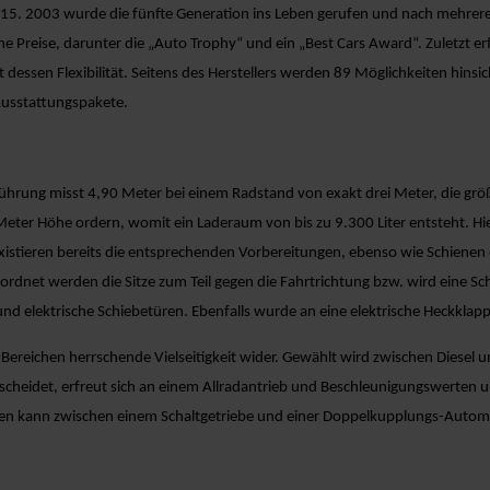
015. 2003 wurde die fünfte Generation ins Leben gerufen und nach mehrere
Preise, darunter die „Auto Trophy“ und ein „Best Cars Award“. Zuletzt erf
 ist dessen Flexibilität. Seitens des Herstellers werden 89 Möglichkeiten h
Ausstattungspakete.
sführung misst 4,90 Meter bei einem Radstand von exakt drei Meter, die grö
 Meter Höhe ordern, womit ein Laderaum von bis zu 9.300 Liter entsteht. H
xistieren bereits die entsprechenden Vorbereitungen, ebenso wie Schienen o
ordnet werden die Sitze zum Teil gegen die Fahrtrichtung bzw. wird eine S
und elektrische Schiebetüren. Ebenfalls wurde an eine elektrische Heckklap
Bereichen herrschende Vielseitigkeit wider. Gewählt wird zwischen Diesel 
ntscheidet, erfreut sich an einem Allradantrieb und Beschleunigungswerte
en kann zwischen einem Schaltgetriebe und einer Doppelkupplungs-Automat