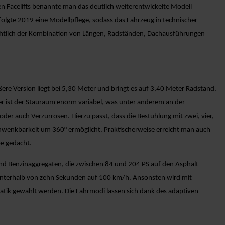
n Facelifts benannte man das deutlich weiterentwickelte Modell
olgte 2019 eine Modellpflege, sodass das Fahrzeug in technischer
insichtlich der Kombination von Längen, Radständen, Dachausführungen
ßere Version liegt bei 5,30 Meter und bringt es auf 3,40 Meter Radstand.
ier ist der Stauraum enorm variabel, was unter anderem an der
der auch Verzurrösen. Hierzu passt, dass die Bestuhlung mit zwei, vier,
chwenkbarkeit um 360° ermöglicht. Praktischerweise erreicht man auch
pe gedacht.
und Benzinaggregaten, die zwischen 84 und 204 PS auf den Asphalt
n unterhalb von zehn Sekunden auf 100 km/h. Ansonsten wird mit
ik gewählt werden. Die Fahrmodi lassen sich dank des adaptiven