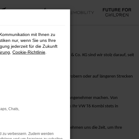
 Kommunikation mit Ihnen zu
stiken nur, wenn Sie uns Ihre
ung jederzeit für die Zukunft
ärung
,
Cookie-Richtlinie
.
rformance. Bei AVP Autoland GmbH & Co. KG sind wir stolz darauf, seit
nnovationen. Egal, ob Sie die Stadt erobern oder auf längeren Strecken
sitz Ihres VW T6 Kombi-Fahrzeugs noch angenehmer machen. Von
 Ihnen alles, um sicherzustellen, dass Ihr VW T6 Kombi stets in
Maps, Chats,
re erfahrenen Verkaufsberater. Wir nehmen uns die Zeit, um Ihre
nd zu verbessern. Zudem werden