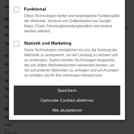
sicherstellen, dass Ihr Fahrzeug immer in bestem Zustand bleibt.
Funktional
Diese Technologien bieten die bestmögliche Funktionalität
Besuchen Sie uns und lassen Sie sich von unseren erfahrenen
der Webseite. Services von Drittanbietern wie Google
Maps, Chats, Fahrzeugbewertungssystem und weitere
Verkaufsberatern persönlich beraten. Wir stehen Ihnen zur Seite, um
werden aktiviert.
Ihnen bei der Auswahl des perfekten VW T-Roc Fahrzeugs mit
Statistik und Marketing
Tageszulassung zu helfen und alle Ihre Fragen zu beantworten.
Diese Technologien ermöglichen es uns, die Nutzung der
Webseite zu analysieren, um die Leistung zu messen und
Erleben Sie den VW T-Roc mit Tageszulassung bei einer Probefahrt.
zu verbessern. Zudem werden Technologien eingesetzt,
Vereinbaren Sie noch heute einen Termin bei AVP Autoland GmbH &
die von dritten Werbetreibenden verwendet werden, um
Sie auf anderen Webseiten zu verfolgen und um Anzeigen
Co. KG und überzeugen Sie sich selbst von unserem erstklassigen
zu schalten, die für Ihre Interessen relevant sind.
Service. Wir freuen uns darauf, Ihnen den VW T-Roc mit
Tageszulassung näherzubringen und Ihnen ein unvergessliches
Speichern
Fahrerlebnis zu bieten.
Optionale Cookies ablehnen
Marken
Alle akzeptieren
Audi
VW
Porsche