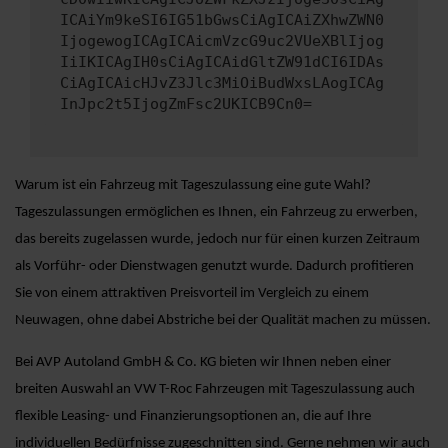
ICAiYm9keSI6IG51bGwsCiAgICAiZXhwZWN0
IjogewogICAgICAicmVzcG9uc2VUeXBlIjog
IiIKICAgIH0sCiAgICAidGltZW91dCI6IDAs
CiAgICAicHJvZ3Jlc3MiOiBudWxsLAogICAg
InJpc2t5IjogZmFsc2UKICB9Cn0=
Warum ist ein Fahrzeug mit Tageszulassung eine gute Wahl?
Tageszulassungen ermöglichen es Ihnen, ein Fahrzeug zu erwerben,
das bereits zugelassen wurde, jedoch nur für einen kurzen Zeitraum
als Vorführ- oder Dienstwagen genutzt wurde. Dadurch profitieren
Sie von einem attraktiven Preisvorteil im Vergleich zu einem
Neuwagen, ohne dabei Abstriche bei der Qualität machen zu müssen.
Bei AVP Autoland GmbH & Co. KG bieten wir Ihnen neben einer
breiten Auswahl an VW T-Roc Fahrzeugen mit Tageszulassung auch
flexible Leasing- und Finanzierungsoptionen an, die auf Ihre
individuellen Bedürfnisse zugeschnitten sind. Gerne nehmen wir auch