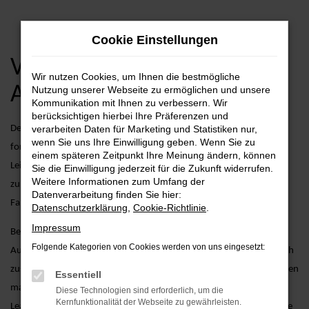
Zum
Cookie Einstellungen
Hauptinhalt
springen
VW T-Roc Tageszulassungs
Wir nutzen Cookies, um Ihnen die bestmögliche
Angebote
Nutzung unserer Webseite zu ermöglichen und unsere
Kommunikation mit Ihnen zu verbessern. Wir
berücksichtigen hierbei Ihre Präferenzen und
Der VW T-Roc mit Tageszulassung vereint modernes Design mit
verarbeiten Daten für Marketing und Statistiken nur,
wenn Sie uns Ihre Einwilligung geben. Wenn Sie zu
fortschrittlicher Technologie und überzeugt durch seine effiziente
einem späteren Zeitpunkt Ihre Meinung ändern, können
Leistung. Ob Sie in der Stadt unterwegs sind oder längere Strecken
Sie die Einwilligung jederzeit für die Zukunft widerrufen.
Weitere Informationen zum Umfang der
zurücklegen möchten – der T-Roc mit Tageszulassung bietet Ihnen
Datenverarbeitung finden Sie hier:
Fahrspaß und Komfort auf höchstem Niveau.
Datenschutzerklärung
,
Cookie-Richtlinie
.
Impressum
Bei AVP Autoland GmbH & Co. KG bieten wir nicht nur eine große
Folgende Kategorien von Cookies werden von uns eingesetzt:
Auswahl an VW T-Roc Fahrzeugen mit Tageszulassung, sondern auch
zusätzliche Services, die Ihren Fahrzeugkauf erleichtern. Dazu gehören
Essentiell
maßgeschneiderte Finanzierungsoptionen, attraktive
Diese Technologien sind erforderlich, um die
Kernfunktionalität der Webseite zu gewährleisten.
Leasingangebote und umfassende Wartungs- und Servicepakete, die