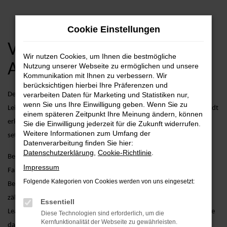
Zum
Cookie Einstellungen
Hauptinhalt
springen
VW T-Roc Neuwagen
Wir nutzen Cookies, um Ihnen die bestmögliche
Angebote
Nutzung unserer Webseite zu ermöglichen und unsere
Kommunikation mit Ihnen zu verbessern. Wir
berücksichtigen hierbei Ihre Präferenzen und
Der VW T-Roc kombiniert kompaktes Design mit beeindruckender
verarbeiten Daten für Marketing und Statistiken nur,
wenn Sie uns Ihre Einwilligung geben. Wenn Sie zu
Leistungsfähigkeit und modernster Ausstattung. Egal, ob Sie die Stadt
einem späteren Zeitpunkt Ihre Meinung ändern, können
erkunden oder längere Strecken zurücklegen möchten – der T-Roc
Sie die Einwilligung jederzeit für die Zukunft widerrufen.
Weitere Informationen zum Umfang der
setzt neue Maßstäbe in Sachen Fahrspaß und Komfort.
Datenverarbeitung finden Sie hier:
Datenschutzerklärung
,
Cookie-Richtlinie
.
Bei AVP Autoland GmbH & Co. KG gehen wir über den reinen
Impressum
Fahrzeugverkauf hinaus. Wir bieten zusätzliche Services, die Ihren
Folgende Kategorien von Cookies werden von uns eingesetzt:
Besitz eines VW T-Roc Neuwagens noch angenehmer machen. Dazu
zählen maßgeschneiderte Finanzierungsmöglichkeiten, attraktive
Essentiell
Leasingangebote und umfassende Wartungs- und Servicepakete, die
Diese Technologien sind erforderlich, um die
Kernfunktionalität der Webseite zu gewährleisten.
dafür sorgen, dass Ihr Fahrzeug stets in Bestform bleibt.