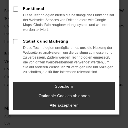
Funktional
Besuchen Sie uns und entdecken Sie unsere vielfältige Auswahl an VW
Diese Technologien bieten die bestmögliche Funktionalität
T-Roc Neuwagen, unterstützt durch eine persönliche Beratung von
der Webseite. Services von Drittanbietern wie Google
Maps, Chats, Fahrzeugbewertungssystem und weitere
unseren erfahrenen Verkaufsberatern. Wir stehen Ihnen zur Seite, um
werden aktiviert.
Ihnen bei der Auswahl des perfekten Fahrzeugs zu helfen und alle
Statistik und Marketing
Ihre Fragen zu beantworten.
Diese Technologien ermöglichen es uns, die Nutzung der
Webseite zu analysieren, um die Leistung zu messen und
Erleben Sie den VW T-Roc Neuwagen hautnah bei einer Probefahrt.
zu verbessern. Zudem werden Technologien eingesetzt,
Vereinbaren Sie noch heute einen Termin bei AVP Autoland GmbH &
die von dritten Werbetreibenden verwendet werden, um
Sie auf anderen Webseiten zu verfolgen und um Anzeigen
Co. KG und lassen Sie sich von unserem exzellenten Kundenservice
zu schalten, die für Ihre Interessen relevant sind.
überzeugen. Wir freuen uns darauf, Ihnen den VW T-Roc Neuwagen
näherzubringen und Ihnen ein unvergessliches Fahrerlebnis zu bieten.
Speichern
Optionale Cookies ablehnen
Alle akzeptieren
Marken
Audi
VW