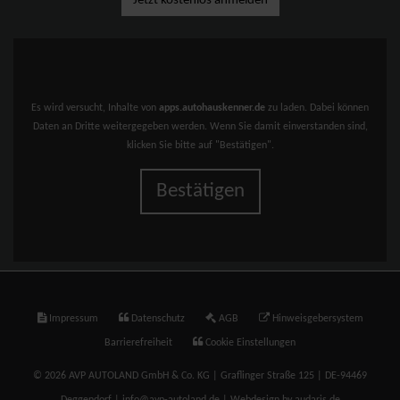
Jetzt kostenlos anmelden
Es wird versucht, Inhalte von
apps.autohauskenner.de
zu laden. Dabei können
Daten an Dritte weitergegeben werden. Wenn Sie damit einverstanden sind,
klicken Sie bitte auf "Bestätigen".
Bestätigen
Impressum
Datenschutz
AGB
Hinweisgebersystem
Barrierefreiheit
Cookie Einstellungen
© 2026 AVP AUTOLAND GmbH & Co. KG | Graflinger Straße 125 | DE-94469
Deggendorf | info@avp-autoland.de |
Webdesign by audaris.de