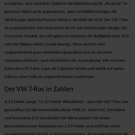
kursierten, sind zahlreich. Dabei ist die Bezeichnung als „Rockstar“ in
gewisser Weise auch angemessen, denn schließlich bringen die
Wolfsburger gehörig frischen Wind in die Welt der SUV. Der VW T-Roc
ist ungewöhnlich und überrascht durch sein emotionales Design. Ein
Crossover-Modell, das sich gekonnt zwischen der Bulligkeit eines SUV
und der Eleganz eines Coupé bewegt. Hinzu kommt eine
ungewöhnliche gute Verarbeitungsqualität und ein enormer
Variantenreichtum, auch hinsichtlich der Ausstattung. Wer möchte,
kann den VW T-Roc sogar als Cabriolet fahren und wählt auf jeden
Fall aus einer Fülle an ungewöhnlichen Lackfarben.
Der VW T-Roc in Zahlen
4,23 Meter Länge, 11,10 Meter Wendekreis – dass der VW T-Roc wie
geschaffen für die Innenstädte dieser Welt ist, steht fest. Das kleine
und kompakte SUV kombiniert die Werte jedoch mit einem
bemerkenswerten Radstand von 2,59 Meter und eröffnet somit
ausreichend Platz für bis zu fünf Erwachsene. Als Annehmlichkeit gilt