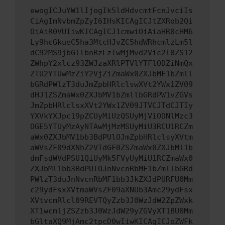
ewogICJuYW1lIjogIk5ldHdvcmtFcnJvciIs
CiAgImNvbmZpZyI6IHsKICAgICJtZXRob2Qi
OiAiR0VUIiwKICAgICJ1cmwiOiAiaHR0cHM6
Ly9hcGkueC5ha3MtcHJvZC5hdWRhcmlzLm5l
dC92MS9jbGllbnRzLzIwMjMvd2Vic2l0ZS12
ZWhpY2xlcz93ZWJzaXRlPTVlYTFlODZiNmQx
ZTU2YTUwMzZiY2VjZiZmaWx0ZXJbMF1bZmll
bGRdPWlzT3duJmZpbHRlclswXVt2YWx1ZV09
dHJ1ZSZmaWx0ZXJbMV1bZmllbGRdPW1vZGVs
JmZpbHRlclsxXVt2YWx1ZV09JTVCJTdCJTIy
YXVkYXJpc19pZCUyMiUzQSUyMjViODNlMzc3
OGE5YTUyMzAyNTAwMjMzMSUyMiU3RCU1RCZm
aWx0ZXJbMV1bb3BdPUlOJmZpbHRlclsyXVtm
aWVsZF09dXNhZ2VTdGF0ZSZmaWx0ZXJbMl1b
dmFsdWVdPSU1QiUyMk5FVyUyMiU1RCZmaWx0
ZXJbMl1bb3BdPUlOJnNvcnRbMF1bZmllbGRd
PWlzT3duJnNvcnRbMF1bb3JkZXJdPURFU0Mm
c29ydFsxXVtmaWVsZF09aXNUb3Amc29ydFsx
XVtvcmRlcl09REVTQyZzb3J0WzJdW2ZpZWxk
XT1wcmljZSZzb3J0WzJdW29yZGVyXT1BU0Mm
bGltaXQ9MjAmc2tpcD0wIiwKICAgICJoZWFk