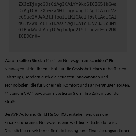
ZXJzIjoge30sCiAgICAiYm9keSI6IG51bGws
CiAgICAiZXhwZWN0IjogewogICAgICAicmVz
cG9uc2VUeXBlIjogIiIKICAgIH0sCiAgICAi
dGltZW91dCI6IDAsCiAgICAicHJvZ3Jlc3Mi
OiBudWxsLAogICAgInJpc2t5IjogZmFsc2UK
ICB9Cn0=
Warum sollten Sie sich für einen Neuwagen entscheiden? Ein
Neuwagen bietet Ihnen nicht nur die Gewissheit eines unberührten
Fahrzeugs, sondern auch die neuesten Innovationen und
Technologien, die für Sicherheit, Komfort und Fahrvergnügen sorgen.
Mit einem VW Neuwagen investieren Sie in Ihre Zukunft auf der
Straße.
Bei AVP Autoland GmbH & Co. KG verstehen wir, dass die
Finanzierung eines Neuwagens eine wichtige Entscheidung ist.
Deshalb bieten wir Ihnen flexible Leasing- und Finanzierungsoptionen