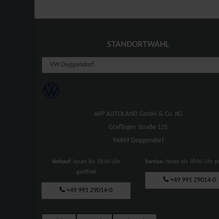
STANDORTWAHL
AVP AUTOLAND GmbH & Co. KG
Graflinger Straße 125
94469 Deggendorf
Verkauf
: heute bis 18:00 Uhr
Service
: heute bis 18:00 Uhr g
geöffnet
+49 991 29014-0
+49 991 29014-0