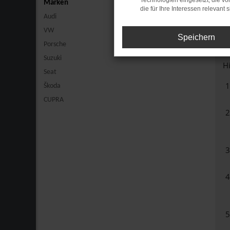
Technologien eingesetzt, die v
Marken
die für Ihre Interessen relevant s
Audi
VW
Speichern
Porsche
Be
Suzuki
Hi
Seat
Škoda
CUPRA