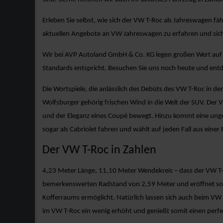
Erleben Sie selbst, wie sich der VW T-Roc als Jahreswagen f
aktuellen Angebote an VW Jahreswagen zu erfahren und sic
Wir bei AVP Autoland GmbH & Co. KG legen großen Wert auf di
Standards entspricht. Besuchen Sie uns noch heute und ent
Die Wortspiele, die anlässlich des Debüts des VW T-Roc in de
Wolfsburger gehörig frischen Wind in die Welt der SUV. Der 
und der Eleganz eines Coupé bewegt. Hinzu kommt eine unge
sogar als Cabriolet fahren und wählt auf jeden Fall aus eine
Der VW T-Roc in Zahlen
4,23 Meter Länge, 11,10 Meter Wendekreis – dass der VW T-Ro
bemerkenswerten Radstand von 2,59 Meter und eröffnet somit 
Kofferraums ermöglicht. Natürlich lassen sich auch beim VW 
im VW T-Roc ein wenig erhöht und genießt somit einen perfe