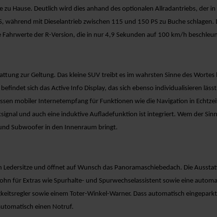
zu Hause. Deutlich wird dies anhand des optionalen Allradantriebs, der in d
, während mit Dieselantrieb zwischen 115 und 150 PS zu Buche schlagen. 
ahrwerte der R-Version, die in nur 4,9 Sekunden auf 100 km/h beschleuni
ttung zur Geltung. Das kleine SUV treibt es im wahrsten Sinne des Wortes b
efindet sich das Active Info Display, das sich ebenso individualisieren läs
 dessen mobiler Internetempfang für Funktionen wie die Navigation in Echtze
ignal und auch eine induktive Aufladefunktion ist integriert. Wem der Sinn 
 und Subwoofer in den Innenraum bringt.
 Ledersitze und öffnet auf Wunsch das Panoramaschiebedach. Die Ausstatt
 Lohn für Extras wie Spurhalte- und Spurwechselassistent sowie eine auto
tsregler sowie einem Toter-Winkel-Warner. Dass automatisch eingeparkt wir
automatisch einen Notruf.