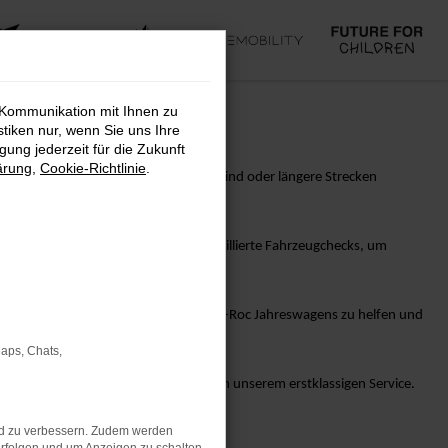
 Kommunikation mit Ihnen zu
stiken nur, wenn Sie uns Ihre
ung jederzeit für die Zukunft
ärung
,
Cookie-Richtlinie
.
. Egal, ob Sie in der Stadt unterwegs sind oder längere Strecken
hrzeugkauf erleichtern, wie etwa detaillierte Fahrzeugchecks, um
nd umfassende Garantieoptionen.
nen bei der Auswahl des perfekten VW T-Roc Jahreswagens zu helfen und
Maps, Chats,
KG und überzeugen Sie sich selbst von unserem erstklassigen Service.
nd zu verbessern. Zudem werden