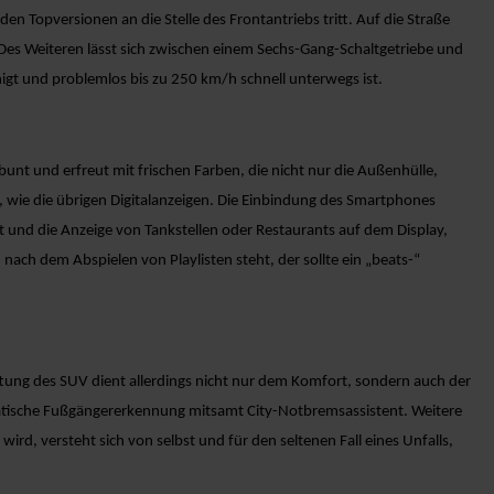
en Topversionen an die Stelle des Frontantriebs tritt. Auf die Straße
Des Weiteren lässt sich zwischen einem Sechs-Gang-Schaltgetriebe und
gt und problemlos bis zu 250 km/h schnell unterwegs ist.
unt und erfreut mit frischen Farben, die nicht nur die Außenhülle,
st, wie die übrigen Digitalanzeigen. Die Einbindung des Smartphones
it und die Anzeige von Tankstellen oder Restaurants auf dem Display,
nach dem Abspielen von Playlisten steht, der sollte ein „beats-“
ung des SUV dient allerdings nicht nur dem Komfort, sondern auch der
matische Fußgängererkennung mitsamt City-Notbremsassistent. Weitere
d, versteht sich von selbst und für den seltenen Fall eines Unfalls,