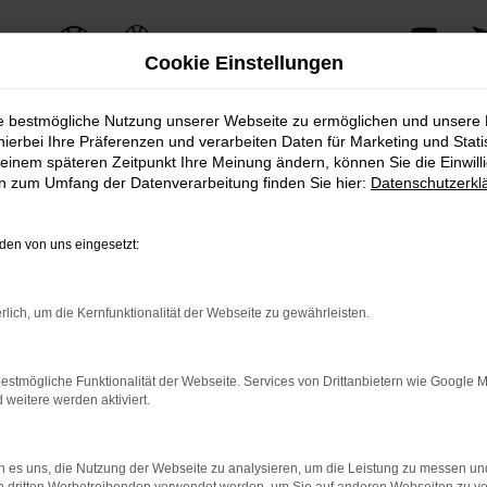
Cookie Einstellungen
ie bestmögliche Nutzung unserer Webseite zu ermöglichen und unsere
Angebote
hierbei Ihre Präferenzen und verarbeiten Daten für Marketing und Stati
einem späteren Zeitpunkt Ihre Meinung ändern, können Sie die Einwillig
en zum Umfang der Datenverarbeitung finden Sie hier:
Datenschutzerkl
fortschrittlicher Technologie und überzeugt durch seine effiziente Leistung
nen Fahrspaß und Komfort auf höchstem Niveau.
en von uns eingesetzt:
hrzeugverkauf hinaus. Wir bieten Ihnen zusätzliche Services, die Ihren Fa
ndards entspricht, sowie maßgeschneiderte Finanzierungsmöglichkeiten u
rlich, um die Kernfunktionalität der Webseite zu gewährleisten.
n Verkaufsberatern persönlich beraten. Wir stehen Ihnen zur Seite, um Ih
estmögliche Funktionalität der Webseite. Services von Drittanbietern wie Google 
eitere werden aktiviert.
hrt. Vereinbaren Sie noch heute einen Termin bei AVP Autoland GmbH & Co. 
näherzubringen und Ihnen ein unvergessliches Fahrerlebnis zu bieten.
 es uns, die Nutzung der Webseite zu analysieren, um die Leistung zu messen u