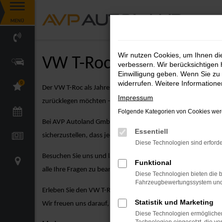
Zum
MENÜ
Hauptinhalt
springen
Wir nutzen Cookies, um Ihnen d
VW T-Roc Jahreswagen 
verbessern. Wir berücksichtigen 
Einwilligung geben. Wenn Sie zu 
widerrufen. Weitere Information
0
Der VW T-Roc als Jahreswagen kombiniert zeitloses Design mit 
Impressum
zurücklegen möchten – der T-Roc als Jahreswagen bietet Ih
Folgende Kategorien von Cookies werd
Bei AVP Autoland GmbH & Co. KG gehen wir über den reinen Fa
Essentiell
sicherzustellen, dass jeder Jahreswagen unseren hohen Sta
Diese Technologien sind erforde
Besuchen Sie uns und lassen Sie sich von unseren erfahrene
Funktional
alle Ihre Fragen zu beantworten.
Diese Technologien bieten die b
Fahrzeugbewertungssystem und w
Erleben Sie den VW T-Roc als Jahreswagen bei einer Probefa
Statistik und Marketing
Wir freuen uns darauf, Ihnen den VW T-Roc als Jahreswagen 
Diese Technologien ermöglichen