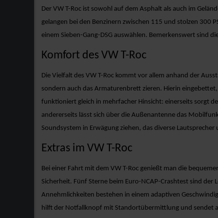
Der VW T-Roc ist sowohl auf dem Asphalt als auch im Gelände 
gelangen bei den Benzinern zwischen 115 und stolzen 300 PS
einem Sieben-Gang-DSG auswählen. Bemerkenswert sind die F
Komfort des VW T-Roc
Die Vielfalt des VW T-Roc kommt vor allem anhand der Aussta
sondern auch das Armaturenbrett zieren. Hierin eingebettet, b
funktioniert gleich in mehrfacher Hinsicht: einerseits sorgt
andererseits lässt sich über die Außenantenne das Mobilfunks
Soundsystem in Erwägung ziehen, das diverse Lautsprecher
Extras im VW T-Roc
Bei einer Fahrt mit dem VW T-Roc genießt man die bequemen
Sicherheit. Fünf Sterne beim Euro-NCAP-Crashtest sind der
Annehmlichkeiten bestehen in einem adaptiven Geschwindigkei
hilft der Notfallknopf mit Standortübermittlung und sendet 