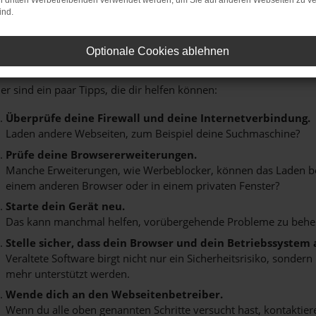
on dritten Werbetreibenden verwendet werden, um Sie auf anderen Webseiten zu ve
ind.
FEHLER: NETWORK ERROR
Optionale Cookies ablehnen
im Laden ist ein Fehler aufgetreten.
er sind ein paar Tipps, die dir helfen können:
Überprüfe deine Firewall und deine Internetverbindung.
Laden andere Webseiten, zum Beispiel deine Suchmaschine?
Prüfe deine Browsererweiterungen.
Manche Erweiterungen, wie Werbeblocker, können das Laden best
einem anderen Browser oder in einem privaten Fenster?
Starte dein Gerät neu.
Das kann manchmal helfen, vorübergehende Probleme zu behe
Stelle sicher, dass dein Browser und dein Betriebssystem
Veraltete Software birgt nicht nur ein Sicherheitsrisiko, sonde
mehr unterstützt werden.
Wende dich an den Webseitenbetreiber.
Wenn du alle oben genannten Schritte versucht hast, kontaktier