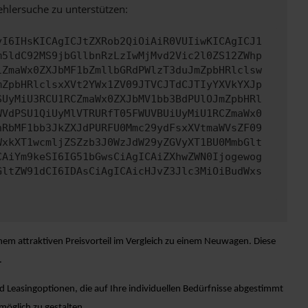
ehlersuche zu unterstützen:
yI6IHsKICAgICJtZXRob2QiOiAiR0VUIiwKICAgICJ1
m5ldC92MS9jbGllbnRzLzIwMjMvd2Vic2l0ZS12ZWhp
iZmaWx0ZXJbMF1bZmllbGRdPWlzT3duJmZpbHRlclsw
mZpbHRlclsxXVt2YWx1ZV09JTVCJTdCJTIyYXVkYXJp
SUyMiU3RCU1RCZmaWx0ZXJbMV1bb3BdPUlOJmZpbHRl
WVdPSU1QiUyMlVTRURfT05FWUVBUiUyMiU1RCZmaWx0
nRbMF1bb3JkZXJdPURFU0Mmc29ydFsxXVtmaWVsZF09
WxkXT1wcmljZSZzb3J0WzJdW29yZGVyXT1BU0MmbGlt
CAiYm9keSI6IG51bGwsCiAgICAiZXhwZWN0Ijogewog
GltZW91dCI6IDAsCiAgICAicHJvZ3Jlc3MiOiBudWxs
nem attraktiven Preisvorteil im Vergleich zu einem Neuwagen. Diese
.
 Leasingoptionen, die auf Ihre individuellen Bedürfnisse abgestimmt
möglich zu gestalten.