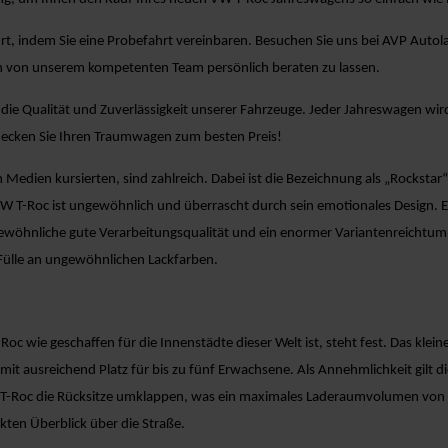
ährt, indem Sie eine Probefahrt vereinbaren. Besuchen Sie uns bei AVP Au
h von unserem kompetenten Team persönlich beraten zu lassen.
e Qualität und Zuverlässigkeit unserer Fahrzeuge. Jeder Jahreswagen wird 
decken Sie Ihren Traumwagen zum besten Preis!
n Medien kursierten, sind zahlreich. Dabei ist die Bezeichnung als „Rocksta
VW T-Roc ist ungewöhnlich und überrascht durch sein emotionales Design. E
wöhnliche gute Verarbeitungsqualität und ein enormer Variantenreichtum,
r Fülle an ungewöhnlichen Lackfarben.
c wie geschaffen für die Innenstädte dieser Welt ist, steht fest. Das kle
ausreichend Platz für bis zu fünf Erwachsene. Als Annehmlichkeit gilt die
T-Roc die Rücksitze umklappen, was ein maximales Laderaumvolumen von 1.0
kten Überblick über die Straße.