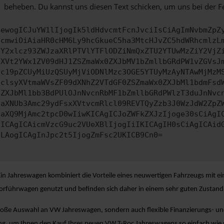
beheben. Du kannst uns diesen Text schicken, um uns bei der F
ewogICJuYW1lIjogIk5ldHdvcmtFcnJvciIsCiAgImNvbmZpZ
cmwiOiAiaHR0cHM6Ly9hcGkueC5ha3MtcHJvZC5hdWRhcmlzL
Y2xlcz93ZWJzaXRlPTVlYTFlODZiNmQxZTU2YTUwMzZiY2VjZ
XVt2YWx1ZV09dHJ1ZSZmaWx0ZXJbMV1bZmllbGRdPW1vZGVsJ
c19pZCUyMiUzQSUyMjViODNlMzc3OGE5YTUyMzAyNTAwMjMzM
clsyXVtmaWVsZF09dXNhZ2VTdGF0ZSZmaWx0ZXJbMl1bdmFsd
ZXJbMl1bb3BdPUlOJnNvcnRbMF1bZmllbGRdPWlzT3duJnNvc
aXNUb3Amc29ydFsxXVtvcmRlcl09REVTQyZzb3J0WzJdW2ZpZ
aXQ9MjAmc2tpcD0wIiwKICAgICJoZWFkZXJzIjoge30sCiAgI
ICAgICAicmVzcG9uc2VUeXBlIjogIiIKICAgIH0sCiAgICAid
LAogICAgInJpc2t5IjogZmFsc2UKICB9Cn0=
in Jahreswagen kombiniert die Vorteile eines neuwertigen Fahrzeugs mit ei
 Vorführwagen genutzt und befinden sich daher in einem sehr guten Zustand
roße Auswahl an VW Jahreswagen, sondern auch flexible Finanzierungs- und
ung, um Ihnen den Kauf Ihres neuen VW T-Roc Jahreswagens so einfach wie 