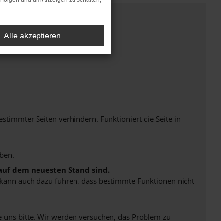
rfolgen und um Anzeigen zu schalten,
Alle akzeptieren
immter Seiten verhindern. Funktioniert die Seite in
ben.
 auf dem neuesten Stand sind.
rn kann auch dazu führen, dass bestimmte Funktionen nicht
e uns bitte. Wir werden versuchen, das Problem zu