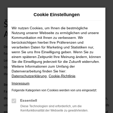
Zum
Cookie Einstellungen
Hauptinhalt
springen
Škoda Superb Jahreswagen
Wir nutzen Cookies, um Ihnen die bestmögliche
Angebote
Nutzung unserer Webseite zu ermöglichen und unsere
Kommunikation mit Ihnen zu verbessern. Wir
berücksichtigen hierbei Ihre Präferenzen und
Der Škoda Superb als Jahreswagen kombiniert zeitloses Design mit
verarbeiten Daten für Marketing und Statistiken nur,
wenn Sie uns Ihre Einwilligung geben. Wenn Sie zu
fortschrittlicher Technologie und überzeugt durch seine effiziente
einem späteren Zeitpunkt Ihre Meinung ändern, können
Leistung. Egal, ob Sie in der Stadt unterwegs sind oder längere
Sie die Einwilligung jederzeit für die Zukunft widerrufen.
Weitere Informationen zum Umfang der
Strecken zurücklegen möchten – der Superb als Jahreswagen bietet
Datenverarbeitung finden Sie hier:
Ihnen Fahrspaß und Komfort auf höchstem Niveau.
Datenschutzerklärung
,
Cookie-Richtlinie
.
Impressum
Bei AVP Autoland GmbH & Co. KG gehen wir über den reinen
Folgende Kategorien von Cookies werden von uns eingesetzt:
Fahrzeugverkauf hinaus. Wir bieten Ihnen zusätzliche Services, die
Ihren Fahrzeugkauf erleichtern, wie etwa detaillierte Fahrzeugchecks,
Essentiell
um sicherzustellen, dass jeder Jahreswagen unseren hohen Standards
Diese Technologien sind erforderlich, um die
Kernfunktionalität der Webseite zu gewährleisten.
entspricht, sowie maßgeschneiderte Finanzierungsmöglichkeiten und