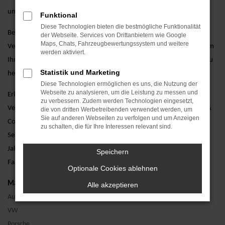
umfassende Garantieoptionen.
Funktional
Diese Technologien bieten die bestmögliche Funktionalität
Besuchen Sie uns und lassen Sie sich von unseren erfahrenen
der Webseite. Services von Drittanbietern wie Google
Maps, Chats, Fahrzeugbewertungssystem und weitere
Verkaufsberatern persönlich beraten. Wir stehen Ihnen zur Seite, um
werden aktiviert.
Ihnen bei der Auswahl des perfekten Škoda Superb Jahreswagens zu
Statistik und Marketing
helfen und alle Ihre Fragen zu beantworten.
Diese Technologien ermöglichen es uns, die Nutzung der
Webseite zu analysieren, um die Leistung zu messen und
Erleben Sie den Škoda Superb als Jahreswagen bei einer Probefahrt.
zu verbessern. Zudem werden Technologien eingesetzt,
Vereinbaren Sie noch heute einen Termin bei AVP Autoland GmbH &
die von dritten Werbetreibenden verwendet werden, um
Sie auf anderen Webseiten zu verfolgen und um Anzeigen
Co. KG und überzeugen Sie sich selbst von unserem erstklassigen
zu schalten, die für Ihre Interessen relevant sind.
Service. Wir freuen uns darauf, Ihnen den Škoda Superb als
Jahreswagen näherzubringen und Ihnen ein unvergessliches
Speichern
Fahrerlebnis zu bieten.
Optionale Cookies ablehnen
Marken
Alle akzeptieren
Audi
VW
Porsche