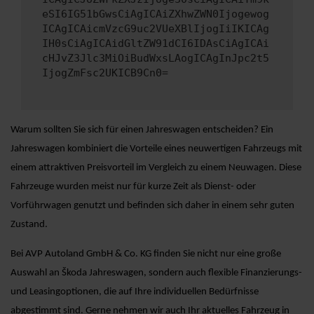
eSI6IG51bGwsCiAgICAiZXhwZWN0Ijogewog
ICAgICAicmVzcG9uc2VUeXBlIjogIiIKICAg
IH0sCiAgICAidGltZW91dCI6IDAsCiAgICAi
cHJvZ3Jlc3MiOiBudWxsLAogICAgInJpc2t5
IjogZmFsc2UKICB9Cn0=
Warum sollten Sie sich für einen Jahreswagen entscheiden? Ein
Jahreswagen kombiniert die Vorteile eines neuwertigen Fahrzeugs mit
einem attraktiven Preisvorteil im Vergleich zu einem Neuwagen. Diese
Fahrzeuge wurden meist nur für kurze Zeit als Dienst- oder
Vorführwagen genutzt und befinden sich daher in einem sehr guten
Zustand.
Bei AVP Autoland GmbH & Co. KG finden Sie nicht nur eine große
Auswahl an Škoda Jahreswagen, sondern auch flexible Finanzierungs-
und Leasingoptionen, die auf Ihre individuellen Bedürfnisse
abgestimmt sind. Gerne nehmen wir auch Ihr aktuelles Fahrzeug in