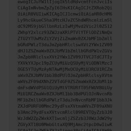
ewogICJuYW1lIjogIk5ldHdvcmtFcnJvciIs
CiAgImNvbmZpZyI6IHsKICAgICJtZXRob2Qi
OiAiR0VUIiwKICAgICJ1cmwiOiAiaHR0cHM6
Ly9hcGkueC5ha3MtcHJvZC5hdWRhcmlzLm5l
dC92MS9jbGllbnRzLzIwMjMvd2Vic2l0ZS12
ZWhpY2xlcz93ZWJzaXRlPTVlYTFlODZiNmQx
ZTU2YTUwMzZiY2VjZiZmaWx0ZXJbMF1bZmll
bGRdPWlzT3duJmZpbHRlclswXVt2YWx1ZV09
dHJ1ZSZmaWx0ZXJbMV1bZmllbGRdPW1vZGVs
JmZpbHRlclsxXVt2YWx1ZV09JTVCJTdCJTIy
YXVkYXJpc19pZCUyMiUzQSUyMjViODNlMzc3
OGE5YTUyMzAyNTAwMjMxOCUyMiU3RCU1RCZm
aWx0ZXJbMV1bb3BdPUlOJmZpbHRlclsyXVtm
aWVsZF09dXNhZ2VTdGF0ZSZmaWx0ZXJbMl1b
dmFsdWVdPSU1QiUyMlVTRURfT05FWUVBUiUy
MiU1RCZmaWx0ZXJbMl1bb3BdPUlOJnNvcnRb
MF1bZmllbGRdPWlzT3duJnNvcnRbMF1bb3Jk
ZXJdPURFU0Mmc29ydFsxXVtmaWVsZF09aXNU
b3Amc29ydFsxXVtvcmRlcl09REVTQyZzb3J0
WzJdW2ZpZWxkXT1wcmljZSZzb3J0WzJdW29y
ZGVyXT1BU0MmbGltaXQ9MjAmc2tpcD0wIiwK
ICAgICJoZWFkZXJzIjoge30sCiAgICAiYm9k