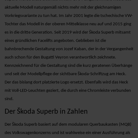
aktuelle Modell naturgemäß nichts mehr mit der gleichnamigen
Vorkriegsvariante zu tun hat. Im Jahr 2001 legte die tschechische VW-
Tochter das Modell in der oberen Mittelklasse neu auf und 2015 ging
es in die dritte Generation. Seit 2019 wird der Škoda Superb mitsamt
eines gründlichen Facelifts angeboten. Geblieben ist die
bahnbrechende Gestaltung von Jozef Kaban, der in der Vergangenheit
auch schon für den Bugatti Veyron verantwortlich zeichnete.
Kennzeichnend für die Gestaltung sind die kurz geratenen Überhänge
und seit der Modellpflege der sichtbare Škoda-Schriftzug am Heck.
Der das bislang dort platzierte Logo ersetzt. Ebenfalls wird das Heck
mit Voll-LED-Leuchten geziert, die durch eine Chromleiste verbunden
sind.
Der Škoda Superb in Zahlen
Der Škoda Superb basiert auf dem modularen Querbaukasten (MQB)
des Volkswagenkonzerns und ist wahlweise ein einer Ausführung als