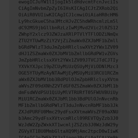
ewogICJuYW1lIjogIk5ldHdvcmtFcnJvciIs
CiAgImNvbmZpZyI6IHsKICAgICJtZXRob2Qi
OiAiR0VUIiwKICAgICJ1cmwiOiAiaHR0cHM6
Ly9hcGkueC5ha3MtcHJvZC5hdWRhcmlzLm5l
dC92MS9jbGllbnRzLzIwMjMvd2Vic2l0ZS12
ZWhpY2xlcz93ZWJzaXRlPTVlYTFlODZiNmQx
ZTU2YTUwMzZiY2VjZiZmaWx0ZXJbMF1bZmll
bGRdPWlzT3duJmZpbHRlclswXVt2YWx1ZV09
dHJ1ZSZmaWx0ZXJbMV1bZmllbGRdPW1vZGVs
JmZpbHRlclsxXVt2YWx1ZV09JTVCJTdCJTIy
YXVkYXJpc19pZCUyMiUzQSUyMjViODNlMzc3
OGE5YTUyMzAyNTAwMjEyMSUyMiU3RCU1RCZm
aWx0ZXJbMV1bb3BdPUlOJmZpbHRlclsyXVtm
aWVsZF09dXNhZ2VTdGF0ZSZmaWx0ZXJbMl1b
dmFsdWVdPSU1QiUyMlVTRURfT05FWUVBUiUy
MiU1RCZmaWx0ZXJbMl1bb3BdPUlOJnNvcnRb
MF1bZmllbGRdPWlzT3duJnNvcnRbMF1bb3Jk
ZXJdPURFU0Mmc29ydFsxXVtmaWVsZF09aXNU
b3Amc29ydFsxXVtvcmRlcl09REVTQyZzb3J0
WzJdW2ZpZWxkXT1wcmljZSZzb3J0WzJdW29y
ZGVyXT1BU0MmbGltaXQ9MjAmc2tpcD0wIiwK
ICAgICJoZWFkZXJzIjoge30sCiAgICAiYm9k