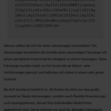
eSI6IG51bGwsCiAgICAiZXhwZWN0Ijogewog
ICAgICAicmVzcG9uc2VUeXBlIjogIiIKICAg
IH0sCiAgICAidGltZW91dCI6IDAsCiAgICAi
cHJvZ3Jlc3MiOiBudWxsLAogICAgInJpc2t5
IjogZmFsc2UKICB9Cn0=
Warum sollten Sie sich für einen Jahreswagen entscheiden? Ein
Jahreswagen kombiniert die Vorteile eines neuwertigen Fahrzeugs mit
einem attraktiven Preisvorteil im Vergleich zu einem Neuwagen. Diese
Fahrzeuge wurden meist nur für kurze Zeit als Dienst- oder
Vorführwagen genutzt und befinden sich daher in einem sehr guten
Zustand.
Bei AVP Autoland GmbH & Co. KG finden Sie nicht nur eine große
Auswahl an Škoda Jahreswagen, sondern auch flexible Finanzierungs-
und Leasingoptionen, die auf Ihre individuellen Bedürfnisse
abgestimmt sind. Gerne nehmen wir auch Ihr aktuelles Fahrzeug in