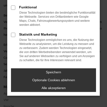
umfassende Garantieoptionen.
Funktional
Diese Technologien bieten die bestmögliche Funktionalität
Besuchen Sie uns und lassen Sie sich von unseren erfahrenen
der Webseite. Services von Drittanbietern wie Google
Maps, Chats, Fahrzeugbewertungssystem und weitere
Verkaufsberatern persönlich beraten. Wir stehen Ihnen zur Seite, um
werden aktiviert.
Ihnen bei der Auswahl des perfekten Škoda Octavia Jahreswagens zu
Statistik und Marketing
helfen und alle Ihre Fragen zu beantworten.
Diese Technologien ermöglichen es uns, die Nutzung der
Webseite zu analysieren, um die Leistung zu messen und
Erleben Sie den Škoda Octavia als Jahreswagen bei einer Probefahrt.
zu verbessern. Zudem werden Technologien eingesetzt,
Vereinbaren Sie noch heute einen Termin bei AVP Autoland GmbH &
die von dritten Werbetreibenden verwendet werden, um
Sie auf anderen Webseiten zu verfolgen und um Anzeigen
Co. KG und überzeugen Sie sich selbst von unserem erstklassigen
zu schalten, die für Ihre Interessen relevant sind.
Service. Wir freuen uns darauf, Ihnen den Škoda Octavia als
Jahreswagen näherzubringen und Ihnen ein unvergessliches
Speichern
Fahrerlebnis zu bieten.
Optionale Cookies ablehnen
Marken
Alle akzeptieren
Audi
VW
Porsche