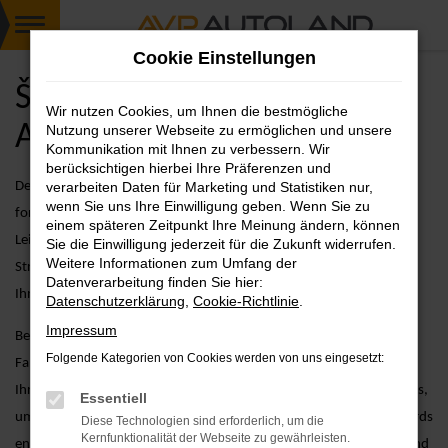
Zum
Cookie Einstellungen
Hauptinhalt
springen
Škoda Octavia Jahreswagen
Wir nutzen Cookies, um Ihnen die bestmögliche
Angebote
Nutzung unserer Webseite zu ermöglichen und unsere
Kommunikation mit Ihnen zu verbessern. Wir
berücksichtigen hierbei Ihre Präferenzen und
Der Škoda Octavia als Jahreswagen kombiniert zeitloses Design mit
verarbeiten Daten für Marketing und Statistiken nur,
wenn Sie uns Ihre Einwilligung geben. Wenn Sie zu
fortschrittlicher Technologie und überzeugt durch seine effiziente
einem späteren Zeitpunkt Ihre Meinung ändern, können
Leistung. Egal, ob Sie in der Stadt unterwegs sind oder längere
Sie die Einwilligung jederzeit für die Zukunft widerrufen.
Weitere Informationen zum Umfang der
Strecken zurücklegen möchten – der Octavia als Jahreswagen bietet
Datenverarbeitung finden Sie hier:
Ihnen Fahrspaß und Komfort auf höchstem Niveau.
Datenschutzerklärung
,
Cookie-Richtlinie
.
Impressum
Bei AVP Autoland GmbH & Co. KG gehen wir über den reinen
Folgende Kategorien von Cookies werden von uns eingesetzt:
Fahrzeugverkauf hinaus. Wir bieten Ihnen zusätzliche Services, die
Ihren Fahrzeugkauf erleichtern, wie etwa detaillierte Fahrzeugchecks,
Essentiell
um sicherzustellen, dass jeder Jahreswagen unseren hohen Standards
Diese Technologien sind erforderlich, um die
Kernfunktionalität der Webseite zu gewährleisten.
entspricht, sowie maßgeschneiderte Finanzierungsmöglichkeiten und