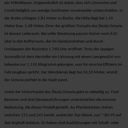
der Mittelklasse. Ungewöhnlich ist dabei, dass sich Limousine und
Combi lediglich um wenige Zentimeter voneinander unterscheiden. In
der Breite schlagen 1,81 Meter zu Buche, die Höhe liegt bei 1,45
Meter bzw. 1,48 Meter. Einer der größten Trümpfe des Škoda Octavia
ist dessen Laderaum. Bei voller Besetzung passen immer noch 610
Liter in den Kofferraum, der im Handumdrehen und durch
Umklappen der Rücksitze 1.740 Liter eröffnet. Trotz der üppigen
Ausmaße ist dem Hersteller ein Fahrzeug mit einem Leergewicht von
teilweise nur 1.150 Kilogramm gelungen, was für enorme Effizienz im
Fahrzeugbau spricht. Der Wendekreis liegt bei 10,50 Meter, womit
der Octavia perfekt in die Stadt passt.
Unter der Motorhaube des Škoda Octavia geht es vielseitig zu. Fünf
Benziner und drei Dieselausführungen unterstreichen die enorme
Bedeutung, die dieses Modell genießt. An Pferdestärken stehen
zwischen 115 und 245 bereit, wobei der Top-Diesel „nur“ 184 PS auf
den Asphalt entlässt. Zu haben sind Ausführungen mit Schalt- oder