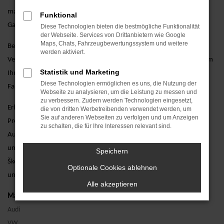
maßgeschneiderte Finanzierungsangebote und umfassende
Funktional
Garantieoptionen.
Diese Technologien bieten die bestmögliche Funktionalität
der Webseite. Services von Drittanbietern wie Google
Maps, Chats, Fahrzeugbewertungssystem und weitere
Besuchen Sie uns und lassen Sie sich von unseren erfahrenen
werden aktiviert.
Verkaufsberatern persönlich beraten. Wir stehen Ihnen zur Seite, um
Statistik und Marketing
Ihnen bei der Auswahl des perfekten gebrauchten Škoda Karoq
Diese Technologien ermöglichen es uns, die Nutzung der
Fahrzeugs zu helfen und alle Ihre Fragen zu beantworten.
Webseite zu analysieren, um die Leistung zu messen und
zu verbessern. Zudem werden Technologien eingesetzt,
Erleben Sie den Škoda Karoq als Gebrauchtwagen bei einer
die von dritten Werbetreibenden verwendet werden, um
Sie auf anderen Webseiten zu verfolgen und um Anzeigen
Probefahrt. Vereinbaren Sie noch heute einen Termin bei AVP
zu schalten, die für Ihre Interessen relevant sind.
Autoland GmbH & Co. KG und überzeugen Sie sich selbst von
unserem erstklassigen Service. Wir freuen uns darauf, Ihnen den
Speichern
Škoda Karoq als Gebrauchtwagen näherzubringen und Ihnen ein
Optionale Cookies ablehnen
unvergessliches Fahrerlebnis zu bieten.
Alle akzeptieren
Marken
Audi
VW