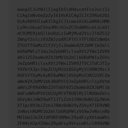
ewogICJuYW1lIjogIk5ldHdvcmtFcnJvciIs
CiAgImNvbmZpZyI6IHsKICAgICJtZXRob2Qi
OiAiR0VUIiwKICAgICJ1cmwiOiAiaHR0cHM6
Ly9hcGkueC5ha3MtcHJvZC5hdWRhcmlzLm5l
dC92MS9jbGllbnRzLzIwMjMvd2Vic2l0ZS12
ZWhpY2xlcz93ZWJzaXRlPTVlYTFlODZiNmQx
ZTU2YTUwMzZiY2VjZiZmaWx0ZXJbMF1bZmll
bGRdPWlzT3duJmZpbHRlclswXVt2YWx1ZV09
dHJ1ZSZmaWx0ZXJbMV1bZmllbGRdPW1vZGVs
JmZpbHRlclsxXVt2YWx1ZV09JTVCJTdCJTIy
YXVkYXJpc19pZCUyMiUzQSUyMjViODNlMzc3
OGE5YTUyMzAyNTAwMWZjOSUyMiU3RCU1RCZm
aWx0ZXJbMV1bb3BdPUlOJmZpbHRlclsyXVtm
aWVsZF09dXNhZ2VTdGF0ZSZmaWx0ZXJbMl1b
dmFsdWVdPSU1QiUyMlVTRUQlMjIlNUQmZmls
dGVyWzJdW29wXT1JTiZzb3J0WzBdW2ZpZWxk
XT1pc093biZzb3J0WzBdW29yZGVyXT1ERVND
JnNvcnRbMV1bZmllbGRdPWlzVG9wJnNvcnRb
MV1bb3JkZXJdPURFU0Mmc29ydFsyXVtmaWVs
ZF09cHJpY2Umc29ydFsyXVtvcmRlcl09QVND