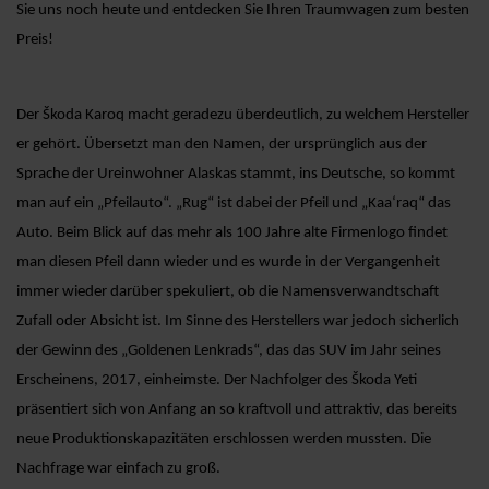
Sie uns noch heute und entdecken Sie Ihren Traumwagen zum besten
Preis!
Der Škoda Karoq macht geradezu überdeutlich, zu welchem Hersteller
er gehört. Übersetzt man den Namen, der ursprünglich aus der
Sprache der Ureinwohner Alaskas stammt, ins Deutsche, so kommt
man auf ein „Pfeilauto“. „Rug“ ist dabei der Pfeil und „Kaa‘raq“ das
Auto. Beim Blick auf das mehr als 100 Jahre alte Firmenlogo findet
man diesen Pfeil dann wieder und es wurde in der Vergangenheit
immer wieder darüber spekuliert, ob die Namensverwandtschaft
Zufall oder Absicht ist. Im Sinne des Herstellers war jedoch sicherlich
der Gewinn des „Goldenen Lenkrads“, das das SUV im Jahr seines
Erscheinens, 2017, einheimste. Der Nachfolger des Škoda Yeti
präsentiert sich von Anfang an so kraftvoll und attraktiv, das bereits
neue Produktionskapazitäten erschlossen werden mussten. Die
Nachfrage war einfach zu groß.