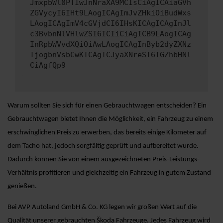
JmxpbWl0PTIwJnNraXA9MCIsCiAgICAiaGVh
ZGVycyI6IHt9LAogICAgImJvZHkiOiBudWxs
LAogICAgImV4cGVjdCI6IHsKICAgICAgInJl
c3BvbnNlVHlwZSI6ICIiCiAgICB9LAogICAg
InRpbWVvdXQiOiAwLAogICAgInByb2dyZXNz
IjogbnVsbCwKICAgICJyaXNreSI6IGZhbHNl
CiAgfQp9
Warum sollten Sie sich für einen Gebrauchtwagen entscheiden? Ein
Gebrauchtwagen bietet Ihnen die Möglichkeit, ein Fahrzeug zu einem
erschwinglichen Preis zu erwerben, das bereits einige Kilometer auf
dem Tacho hat, jedoch sorgfältig geprüft und aufbereitet wurde.
Dadurch können Sie von einem ausgezeichneten Preis-Leistungs-
Verhältnis profitieren und gleichzeitig ein Fahrzeug in gutem Zustand
genießen.
Bei AVP Autoland GmbH & Co. KG legen wir großen Wert auf die
Qualität unserer gebrauchten Škoda Fahrzeuge. Jedes Fahrzeug wird