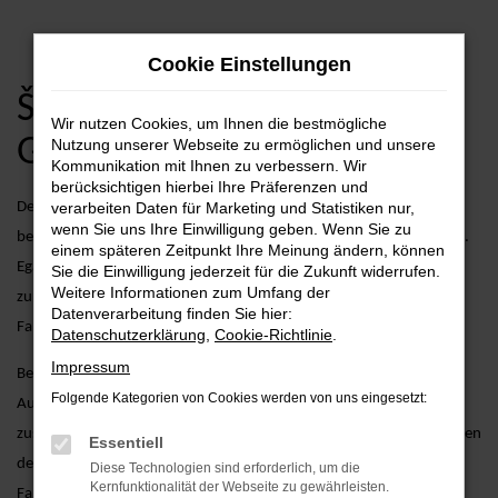
Zum
Cookie Einstellungen
Hauptinhalt
springen
Škoda Karoq
Wir nutzen Cookies, um Ihnen die bestmögliche
Gebrauchtwagen Angebote
Nutzung unserer Webseite zu ermöglichen und unsere
Kommunikation mit Ihnen zu verbessern. Wir
berücksichtigen hierbei Ihre Präferenzen und
Der Škoda Karoq als Gebrauchtwagen vereint stilvolles Design mit
verarbeiten Daten für Marketing und Statistiken nur,
wenn Sie uns Ihre Einwilligung geben. Wenn Sie zu
bewährter Technologie und überzeugt durch seine robuste Leistung.
einem späteren Zeitpunkt Ihre Meinung ändern, können
Egal, ob Sie in der Stadt unterwegs sind oder längere Strecken
Sie die Einwilligung jederzeit für die Zukunft widerrufen.
Weitere Informationen zum Umfang der
zurücklegen möchten – der Karoq als Gebrauchtwagen bietet Ihnen
Datenverarbeitung finden Sie hier:
Fahrspaß und Komfort auf höchstem Niveau.
Datenschutzerklärung
,
Cookie-Richtlinie
.
Impressum
Bei AVP Autoland GmbH & Co. KG bieten wir nicht nur eine große
Folgende Kategorien von Cookies werden von uns eingesetzt:
Auswahl an gebrauchten Škoda Karoq Fahrzeugen, sondern auch
zusätzliche Services, die Ihren Fahrzeugkauf erleichtern. Dazu gehören
Essentiell
detaillierte Fahrzeugprüfungen, um sicherzustellen, dass jedes
Diese Technologien sind erforderlich, um die
Kernfunktionalität der Webseite zu gewährleisten.
Fahrzeug unseren hohen Standards entspricht, sowie