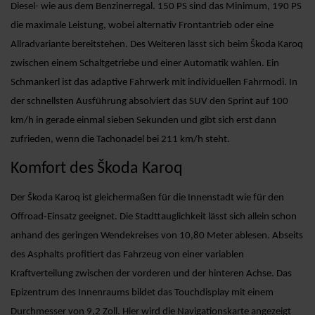
Diesel- wie aus dem Benzinerregal. 150 PS sind das Minimum, 190 PS
die maximale Leistung, wobei alternativ Frontantrieb oder eine
Allradvariante bereitstehen. Des Weiteren lässt sich beim Škoda Karoq
zwischen einem Schaltgetriebe und einer Automatik wählen. Ein
Schmankerl ist das adaptive Fahrwerk mit individuellen Fahrmodi. In
der schnellsten Ausführung absolviert das SUV den Sprint auf 100
km/h in gerade einmal sieben Sekunden und gibt sich erst dann
zufrieden, wenn die Tachonadel bei 211 km/h steht.
Komfort des Škoda Karoq
Der Škoda Karoq ist gleichermaßen für die Innenstadt wie für den
Offroad-Einsatz geeignet. Die Stadttauglichkeit lässt sich allein schon
anhand des geringen Wendekreises von 10,80 Meter ablesen. Abseits
des Asphalts profitiert das Fahrzeug von einer variablen
Kraftverteilung zwischen der vorderen und der hinteren Achse. Das
Epizentrum des Innenraums bildet das Touchdisplay mit einem
Durchmesser von 9,2 Zoll. Hier wird die Navigationskarte angezeigt