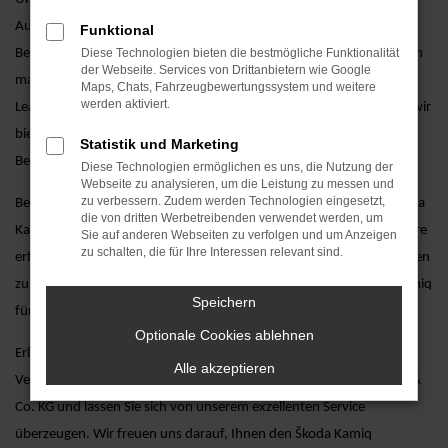
Autoland GmbH & Co. KG erhalten Sie zusätzliche Services, die den
Funktional
Besitz Ihres Škoda Kamiq-Fahrzeugs noch angenehmer machen. Von
Diese Technologien bieten die bestmögliche Funktionalität
der Webseite. Services von Drittanbietern wie Google
maßgeschneiderten Finanzierungsangeboten über attraktive
Maps, Chats, Fahrzeugbewertungssystem und weitere
werden aktiviert.
Leasingoptionen bis hin zu professionellem Service und Wartung – wir
bieten Ihnen alles, um sicherzustellen, dass Ihr Škoda Kamiq stets in
Statistik und Marketing
Bestform bleibt.
Diese Technologien ermöglichen es uns, die Nutzung der
Webseite zu analysieren, um die Leistung zu messen und
zu verbessern. Zudem werden Technologien eingesetzt,
Besuchen Sie uns und entdecken Sie unsere große Auswahl an Škoda
die von dritten Werbetreibenden verwendet werden, um
Kamiq-Modellen, inklusive einer persönlichen Beratung durch unsere
Sie auf anderen Webseiten zu verfolgen und um Anzeigen
zu schalten, die für Ihre Interessen relevant sind.
erfahrenen Verkaufsberater. Wir nehmen uns die Zeit, um Ihre Fragen
zu beantworten und Ihnen dabei zu helfen, das perfekte Škoda Kamiq
Speichern
für Ihre individuellen Bedürfnisse zu finden.
Optionale Cookies ablehnen
Erleben Sie den Škoda Kamiq hautnah bei einer Probefahrt.
Alle akzeptieren
Vereinbaren Sie noch heute einen Termin bei AVP Autoland GmbH &
Co. KG und lassen Sie sich von unserem exzellenten Service
überzeugen. Wir freuen uns darauf, Ihnen den Škoda Kamiq