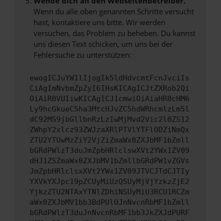
Wende dich an den Webseitenbetreiber.
Wenn du alle oben genannten Schritte versucht
hast, kontaktiere uns bitte. Wir werden
versuchen, das Problem zu beheben. Du kannst
uns diesen Text schicken, um uns bei der
Fehlersuche zu unterstützen:
ewogICJuYW1lIjogIk5ldHdvcmtFcnJvciIs
CiAgImNvbmZpZyI6IHsKICAgICJtZXRob2Qi
OiAiR0VUIiwKICAgICJ1cmwiOiAiaHR0cHM6
Ly9hcGkueC5ha3MtcHJvZC5hdWRhcmlzLm5l
dC92MS9jbGllbnRzLzIwMjMvd2Vic2l0ZS12
ZWhpY2xlcz93ZWJzaXRlPTVlYTFlODZiNmQx
ZTU2YTUwMzZiY2VjZiZmaWx0ZXJbMF1bZmll
bGRdPWlzT3duJmZpbHRlclswXVt2YWx1ZV09
dHJ1ZSZmaWx0ZXJbMV1bZmllbGRdPW1vZGVs
JmZpbHRlclsxXVt2YWx1ZV09JTVCJTdCJTIy
YXVkYXJpc19pZCUyMiUzQSUyMjVjYzkzZjE2
YjkzZTU2NTAxYTNlZDhiNSUyMiU3RCU1RCZm
aWx0ZXJbMV1bb3BdPUlOJnNvcnRbMF1bZmll
bGRdPWlzT3duJnNvcnRbMF1bb3JkZXJdPURF