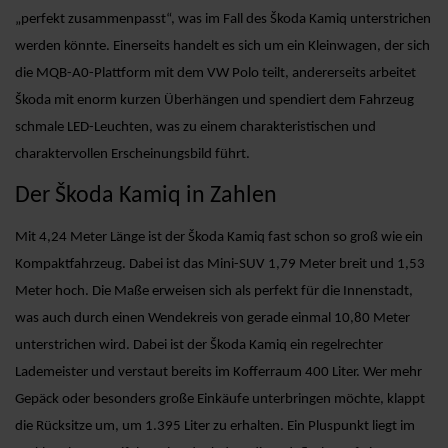
„perfekt zusammenpasst“, was im Fall des Škoda Kamiq unterstrichen
werden könnte. Einerseits handelt es sich um ein Kleinwagen, der sich
die MQB-A0-Plattform mit dem VW Polo teilt, andererseits arbeitet
Škoda mit enorm kurzen Überhängen und spendiert dem Fahrzeug
schmale LED-Leuchten, was zu einem charakteristischen und
charaktervollen Erscheinungsbild führt.
Der Škoda Kamiq in Zahlen
Mit 4,24 Meter Länge ist der Škoda Kamiq fast schon so groß wie ein
Kompaktfahrzeug. Dabei ist das Mini-SUV 1,79 Meter breit und 1,53
Meter hoch. Die Maße erweisen sich als perfekt für die Innenstadt,
was auch durch einen Wendekreis von gerade einmal 10,80 Meter
unterstrichen wird. Dabei ist der Škoda Kamiq ein regelrechter
Lademeister und verstaut bereits im Kofferraum 400 Liter. Wer mehr
Gepäck oder besonders große Einkäufe unterbringen möchte, klappt
die Rücksitze um, um 1.395 Liter zu erhalten. Ein Pluspunkt liegt im