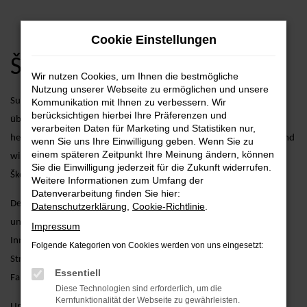
Zum
Cookie Einstellungen
Hauptinhalt
springen
Škoda Kamiq Angebote
Wir nutzen Cookies, um Ihnen die bestmögliche
Nutzung unserer Webseite zu ermöglichen und unsere
Suchen Sie nach dem perfekten Škoda Modell? Der Škoda Kamiq
Kommunikation mit Ihnen zu verbessern. Wir
berücksichtigen hierbei Ihre Präferenzen und
überzeugt mit seinem einzigartigen Charme und seiner
verarbeiten Daten für Marketing und Statistiken nur,
herausragenden Performance. Bei AVP Autoland GmbH & Co. KG sind
wenn Sie uns Ihre Einwilligung geben. Wenn Sie zu
einem späteren Zeitpunkt Ihre Meinung ändern, können
wir stolz darauf, seit über 25 Jahren Ihr verlässlicher Partner für
Sie die Einwilligung jederzeit für die Zukunft widerrufen.
Škoda-Fahrzeuge zu sein.
Weitere Informationen zum Umfang der
Datenverarbeitung finden Sie hier:
Der Škoda Kamiq vereint kompakte Größe mit dynamischem Design
Datenschutzerklärung
,
Cookie-Richtlinie
.
und bietet gleichzeitig eine Vielzahl an modernen Technologien und
Impressum
Innovationen. Egal, ob Sie die Stadt erobern oder auf längeren
Folgende Kategorien von Cookies werden von uns eingesetzt:
Strecken unterwegs sind – der Škoda Kamiq ist die ideale Wahl für
Essentiell
Fahrspaß und Komfort.
Diese Technologien sind erforderlich, um die
Kernfunktionalität der Webseite zu gewährleisten.
Unser Engagement geht weit über den Verkauf hinaus. Bei AVP