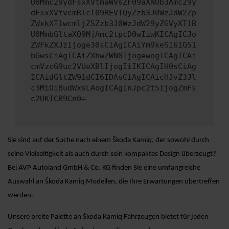
U0Mmc29ydFsxXVtmaWVsZF09aXNUb3Amc29y
dFsxXVtvcmRlcl09REVTQyZzb3J0WzJdW2Zp
ZWxkXT1wcmljZSZzb3J0WzJdW29yZGVyXT1B
U0MmbGltaXQ9MjAmc2tpcD0wIiwKICAgICJo
ZWFkZXJzIjoge30sCiAgICAiYm9keSI6IG51
bGwsCiAgICAiZXhwZWN0IjogewogICAgICAi
cmVzcG9uc2VUeXBlIjogIiIKICAgIH0sCiAg
ICAidGltZW91dCI6IDAsCiAgICAicHJvZ3Jl
c3MiOiBudWxsLAogICAgInJpc2t5IjogZmFs
c2UKICB9Cn0=
Sie sind auf der Suche nach einem Škoda Kamiq, der sowohl durch
seine Vielseitigkeit als auch durch sein kompaktes Design überzeugt?
Bei AVP Autoland GmbH & Co. KG finden Sie eine umfangreiche
Auswahl an Škoda Kamiq Modellen, die Ihre Erwartungen übertreffen
werden.
Unsere breite Palette an Škoda Kamiq Fahrzeugen bietet für jeden