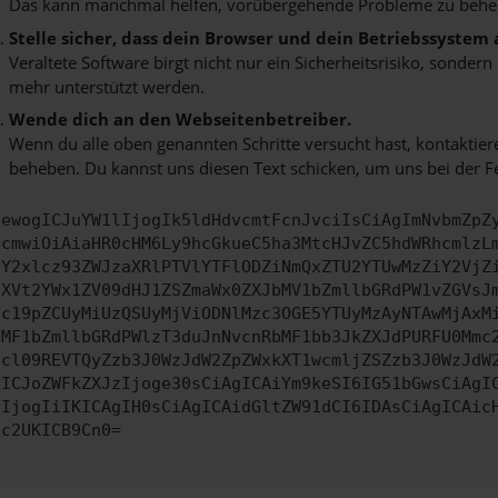
Das kann manchmal helfen, vorübergehende Probleme zu behe
Stelle sicher, dass dein Browser und dein Betriebssystem
Veraltete Software birgt nicht nur ein Sicherheitsrisiko, sonde
mehr unterstützt werden.
Wende dich an den Webseitenbetreiber.
Wenn du alle oben genannten Schritte versucht hast, kontaktier
beheben. Du kannst uns diesen Text schicken, um uns bei der F
ewogICJuYW1lIjogIk5ldHdvcmtFcnJvciIsCiAgImNvbmZpZ
cmwiOiAiaHR0cHM6Ly9hcGkueC5ha3MtcHJvZC5hdWRhcmlzL
Y2xlcz93ZWJzaXRlPTVlYTFlODZiNmQxZTU2YTUwMzZiY2VjZ
XVt2YWx1ZV09dHJ1ZSZmaWx0ZXJbMV1bZmllbGRdPW1vZGVsJ
c19pZCUyMiUzQSUyMjViODNlMzc3OGE5YTUyMzAyNTAwMjAxM
MF1bZmllbGRdPWlzT3duJnNvcnRbMF1bb3JkZXJdPURFU0Mmc
cl09REVTQyZzb3J0WzJdW2ZpZWxkXT1wcmljZSZzb3J0WzJdW
ICJoZWFkZXJzIjoge30sCiAgICAiYm9keSI6IG51bGwsCiAgI
IjogIiIKICAgIH0sCiAgICAidGltZW91dCI6IDAsCiAgICAic
c2UKICB9Cn0=