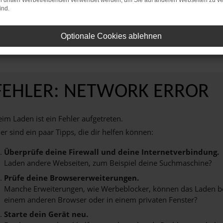
on dritten Werbetreibenden verwendet werden, um Sie auf anderen Webseiten zu ve
ind.
reinbaren Sie noch heute einen Termin bei AVP Autoland GmbH & Co. KG und 
n unvergessliches Fahrerlebnis zu bieten.
Optionale Cookies ablehnen
FEHLER: NETWORK ERROR
im Laden ist ein Fehler aufgetreten.
er sind ein paar Tipps, die dir helfen können:
Überprüfe deine Firewall und deine Internetverbindung.
Laden andere Webseiten, zum Beispiel deine Suchmaschine?
Prüfe deine Browsererweiterungen.
Manche Erweiterungen, wie Werbeblocker, können das Laden best
einem anderen Browser oder in einem privaten Fenster?
Starte dein Gerät neu.