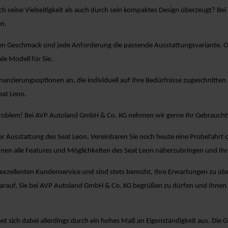
rch seine Vielseitigkeit als auch durch sein kompaktes Design überzeugt? 
en.
den Geschmack und jede Anforderung die passende Ausstattungsvariante. Ob 
le Modell für Sie.
Finanzierungsoptionen an, die individuell auf Ihre Bedürfnisse zugeschnitten 
eat Leon.
Problem! Bei AVP Autoland GmbH & Co. KG nehmen wir gerne Ihr Gebrauchtf
r Ausstattung des Seat Leon. Vereinbaren Sie noch heute eine Probefahrt 
nen alle Features und Möglichkeiten des Seat Leon näherzubringen und Ih
zellenten Kundenservice und sind stets bemüht, Ihre Erwartungen zu übertr
arauf, Sie bei AVP Autoland GmbH & Co. KG begrüßen zu dürfen und Ihnen
et sich dabei allerdings durch ein hohes Maß an Eigenständigkeit aus. Die 