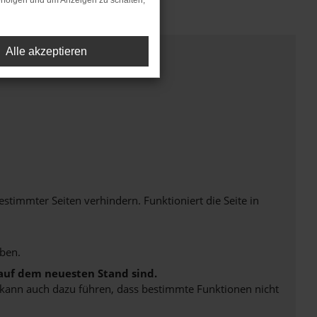
rfolgen und um Anzeigen zu schalten,
Alle akzeptieren
immter Seiten verhindern. Funktioniert die Seite in
ben.
 auf dem neuesten Stand sind.
rn kann auch dazu führen, dass bestimmte Funktionen nicht