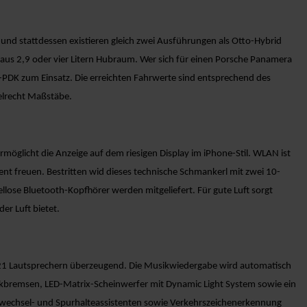
 stattdessen existieren gleich zwei Ausführungen als Otto-Hybrid
 aus 2,9 oder vier Litern Hubraum. Wer sich für einen Porsche Panamera
ng-PDK zum Einsatz. Die erreichten Fahrwerte sind entsprechend des
elrecht Maßstäbe.
möglicht die Anzeige auf dem riesigen Display im iPhone-Stil. WLAN ist
ent freuen. Bestritten wid dieses technische Schmankerl mit zwei 10-
lose Bluetooth-Kopfhörer werden mitgeliefert. Für gute Luft sorgt
er Luft bietet.
d 21 Lautsprechern überzeugend. Die Musikwiedergabe wird automatisch
kbremsen, LED-Matrix-Scheinwerfer mit Dynamic Light System sowie ein
wechsel- und Spurhalteassistenten sowie Verkehrszeichenerkennung