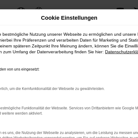
Cookie Einstellungen
ie bestmögliche Nutzung unserer Webseite zu ermöglichen und unsere
agen Angebote
hierbei Ihre Präferenzen und verarbeiten Daten für Marketing und Stati
einem späteren Zeitpunkt Ihre Meinung ändern, können Sie die Einwillig
en zum Umfang der Datenverarbeitung finden Sie hier:
Datenschutzerkl
ndruckender Leistungsfähigkeit und modernster Ausstattung. Egal, ob Sie 
fort.
en von uns eingesetzt:
Fahrzeugverkauf hinaus. Wir bieten zusätzliche Services, die Ihren Bes
tive Leasingangebote und umfassende Wartungs- und Servicepakete, die dafü
rlich, um die Kernfunktionalität der Webseite zu gewährleisten.
wahl an Porsche Panamera Neuwagen, unterstützt durch eine persönliche Be
helfen und alle Ihre Fragen zu beantworten.
estmögliche Funktionalität der Webseite. Services von Drittanbietern wie Google 
eitere werden aktiviert.
er Probefahrt. Vereinbaren Sie noch heute einen Termin bei AVP Autoland
n Porsche Panamera Neuwagen näherzubringen und Ihnen ein unvergesslich
 es uns, die Nutzung der Webseite zu analysieren, um die Leistung zu messen u