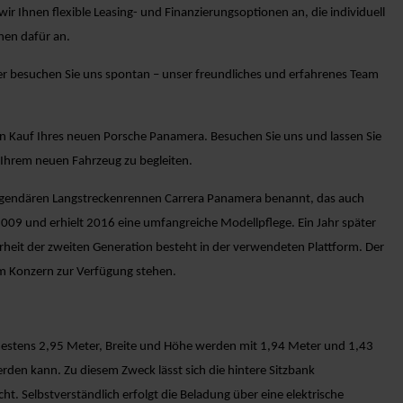
r Ihnen flexible Leasing- und Finanzierungsoptionen an, die individuell
nen dafür an.
er besuchen Sie uns spontan – unser freundliches und erfahrenes Team
en Kauf Ihres neuen Porsche Panamera. Besuchen Sie uns und lassen Sie
 Ihrem neuen Fahrzeug zu begleiten.
legendären Langstreckenrennen Carrera Panamera benannt, das auch
009 und erhielt 2016 eine umfangreiche Modellpflege. Ein Jahr später
erheit der zweiten Generation besteht in der verwendeten Plattform. Der
m Konzern zur Verfügung stehen.
indestens 2,95 Meter, Breite und Höhe werden mit 1,94 Meter und 1,43
erden kann. Zu diesem Zweck lässt sich die hintere Sitzbank
ht. Selbstverständlich erfolgt die Beladung über eine elektrische