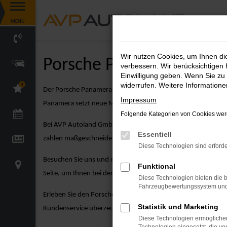
Zum
MENÜ
Hauptinhalt
springen
Wir nutzen Cookies, um Ihnen d
Porsche Panamera Neuw
verbessern. Wir berücksichtigen 
Einwilligung geben. Wenn Sie zu 
widerrufen. Weitere Information
0
Der Porsche Panamera kombiniert kompaktes Design mit beei
Impressum
Panamera setzt neue Maßstäbe in Sachen Fahrspaß und Kom
Folgende Kategorien von Cookies werd
Bei AVP Autoland GmbH & Co. KG gehen wir über den reinen 
Essentiell
zählen maßgeschneiderte Finanzierungsmöglichkeiten, attrak
Diese Technologien sind erforde
Besuchen Sie uns und entdecken Sie unsere vielfältige Aus
Funktional
Seite, um Ihnen bei der Auswahl des perfekten Fahrzeugs zu 
Diese Technologien bieten die b
Fahrzeugbewertungssystem und w
Erleben Sie den Porsche Panamera Neuwagen hautnah bei ein
Statistik und Marketing
Kundenservice überzeugen. Wir freuen uns darauf, Ihnen de
Diese Technologien ermöglichen