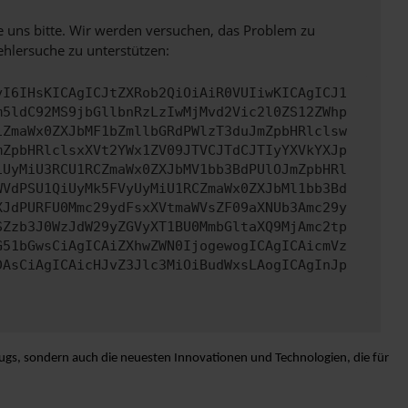
e uns bitte. Wir werden versuchen, das Problem zu
ehlersuche zu unterstützen:
yI6IHsKICAgICJtZXRob2QiOiAiR0VUIiwKICAgICJ1
m5ldC92MS9jbGllbnRzLzIwMjMvd2Vic2l0ZS12ZWhp
iZmaWx0ZXJbMF1bZmllbGRdPWlzT3duJmZpbHRlclsw
mZpbHRlclsxXVt2YWx1ZV09JTVCJTdCJTIyYXVkYXJp
iUyMiU3RCU1RCZmaWx0ZXJbMV1bb3BdPUlOJmZpbHRl
WVdPSU1QiUyMk5FVyUyMiU1RCZmaWx0ZXJbMl1bb3Bd
XJdPURFU0Mmc29ydFsxXVtmaWVsZF09aXNUb3Amc29y
SZzb3J0WzJdW29yZGVyXT1BU0MmbGltaXQ9MjAmc2tp
G51bGwsCiAgICAiZXhwZWN0IjogewogICAgICAicmVz
DAsCiAgICAicHJvZ3Jlc3MiOiBudWxsLAogICAgInJp
ugs, sondern auch die neuesten Innovationen und Technologien, die für