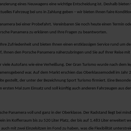
nzierung eines Neuwagens eine wichtige Entscheidung ist. Deshalb bieten wi
tuelles Fahrzeug bei uns in Zahlung geben – wir bieten Ihnen faire Konditio
anamera bei einer Probefahrt. Vereinbaren Sie noch heute einen Termin od
Porsche Panamera zu erklären und Ihre Fragen zu beantworten.
hre Zufriedenheit und bieten Ihnen einen erstklassigen Service rund um d
uf, Ihnen den Porsche Panamera näherzubringen und Sie auf Ihrer Reise mit
r viele Autofans wie eine Verheißung. Der Gran Turismo wurde nach dem 
namensgebend war. Auf dem Markt erschien das Oberklassemodell im Jahr 2
te gestellt, der unter der Bezeichnung Sport Turismo firmiert. Eine Besond
ersten Mal zum Einsatz und soll künftig auch anderen Fahrzeugen aus de
orsche Panamera voll und ganz in der Oberklasse. Der Radstand liegt bei m
n im Kofferraum bis zu 520 Liter Platz, der bis auf 1.483 Liter erweitert w
ch mit zwei Einzelsitzen im Fond zu haben, was die Flexibilität unterstreic