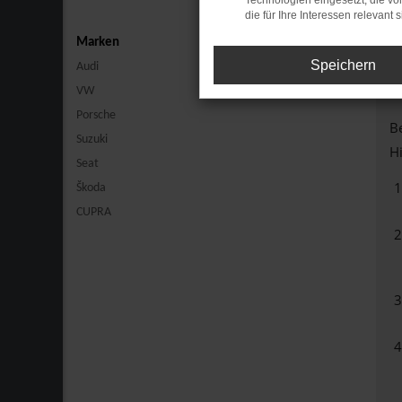
Technologien eingesetzt, die v
die für Ihre Interessen relevant s
Marken
Speichern
Audi
VW
Porsche
Be
Suzuki
Hi
Seat
Škoda
CUPRA