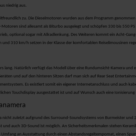
us niedrig aus.
freundlich zu. Die Dieselmotoren wurden aus dem Programm genommen und
8-Motoren sind allesamt als Biturbo ausgelegt und schöpfen 330 bis 550 PS
adantrieb, optional sogar mit Allradlenkung. Des Weiteren kommt ein Acht-Ga
und 310 km/h setzen in der Klasse der komfortablen Reiselimousinen reg
s lang. Natürlich verfügt das Modell über eine Rundumsicht-Kamera und er
eräten und auf den hinteren Sitzen darf man sich auf Rear Seat Entertainm
ntsystem. Es existiert somit ein eigener Internetanschluss und auch kabel
ichen Touchdisplay ausgestattet ist und auf Wunsch auch eine Ionisierung d
 Panamera
mera nicht zuletzt aufgrund des Surround-Soundsystems von Burmeister un
 und auch 3D-Sound ist möglich. An Sicherheitsmerkmalen stehen Kerami
ße Umfang an Ausstattung durch einen Abstandsregeltempomat, einen Spur