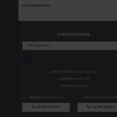
und Parkassistent.
STANDORTWAHL
AVP AUTOLAND GmbH & Co. KG
Graflinger Straße 125
94469 Deggendorf
Verkauf
: jetzt geschlossen
Service
: jetzt geschlosse
+49 991 29014-0
+49 991 29014-0