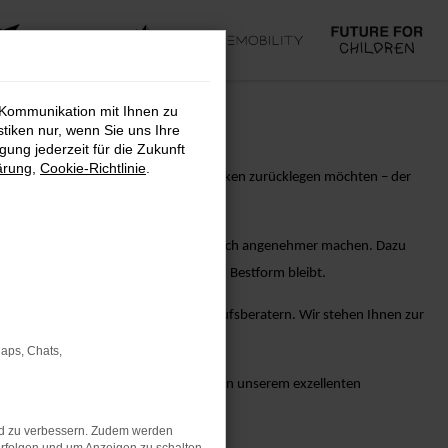
 Kommunikation mit Ihnen zu
stiken nur, wenn Sie uns Ihre
ung jederzeit für die Zukunft
ärung
,
Cookie-Richtlinie
.
die Stadt erkunden oder längere Strecken zurücklegen möchten – der
itz eines Porsche Panamera Neuwagens noch angenehmer machen. Dazu
r sorgen, dass Ihr Fahrzeug stets in Bestform bleibt.
ratung von unseren erfahrenen Verkaufsberatern. Wir stehen Ihnen zur
Maps, Chats,
 GmbH & Co. KG und lassen Sie sich von unserem exzellenten
es Fahrerlebnis zu bieten.
nd zu verbessern. Zudem werden