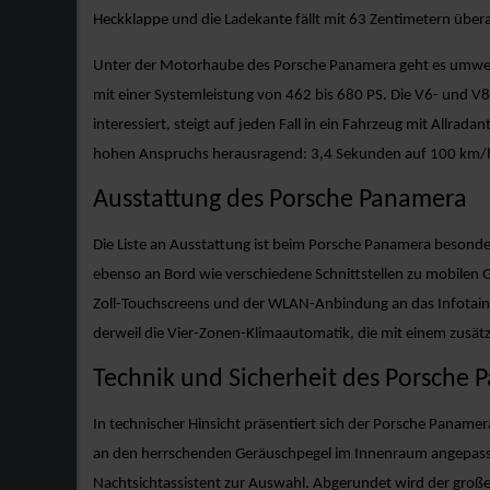
Heckklappe und die Ladekante fällt mit 63 Zentimetern übera
Unter der Motorhaube des Porsche Panamera geht es umwelt
mit einer Systemleistung von 462 bis 680 PS. Die V6- und V
interessiert, steigt auf jeden Fall in ein Fahrzeug mit Allr
hohen Anspruchs herausragend: 3,4 Sekunden auf 100 km/h 
Ausstattung des Porsche Panamera
Die Liste an Ausstattung ist beim Porsche Panamera besonder
ebenso an Bord wie verschiedene Schnittstellen zu mobilen G
Zoll-Touchscreens und der WLAN-Anbindung an das Infotainme
derweil die Vier-Zonen-Klimaautomatik, die mit einem zusätzl
Technik und Sicherheit des Porsche
In technischer Hinsicht präsentiert sich der Porsche Pana
an den herrschenden Geräuschpegel im Innenraum angepasst
Nachtsichtassistent zur Auswahl. Abgerundet wird der gro