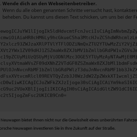
Wende dich an den Webseitenbetreiber.
Wenn du alle oben genannten Schritte versucht hast, kontaktier
beheben. Du kannst uns diesen Text schicken, um uns bei der F
ewogICJuYW1lIjogIk5ldHdvcmtFcnJvciIsCiAgImNvbmZpZ
cmwiOiAiaHR0cHM6Ly9hcGkueC5ha3MtcHJvZC5hdWRhcmlzL
Y2xlcz93ZWJzaXRlPTVlYTFlODZiNmQxZTU2YTUwMzZiY2VjZ
XVt2YWx1ZV09dHJ1ZSZmaWx0ZXJbMV1bZmllbGRdPW1vZGVsJ
c19pZCUyMiUzQSUyMjViODNlMzc3OGE5YTUyMzAyNTAwMjE0M
clsyXVtmaWVsZF09dXNhZ2VTdGF0ZSZmaWx0ZXJbMl1bdmFsd
PUlOJnNvcnRbMF1bZmllbGRdPWlzT3duJnNvcnRbMF1bb3JkZ
dFsxXVtvcmRlcl09REVTQyZzb3J0WzJdW2ZpZWxkXT1wcmljZ
cD0wIiwKICAgICJoZWFkZXJzIjoge30sCiAgICAiYm9keSI6I
cG9uc2VUeXBlIjogIiIKICAgIH0sCiAgICAidGltZW91dCI6I
c2t5IjogZmFsc2UKICB9Cn0=
 Neuwagen bietet Ihnen nicht nur die Gewissheit eines unberührten Fahrze
rsche Neuwagen investieren Sie in Ihre Zukunft auf der Straße.