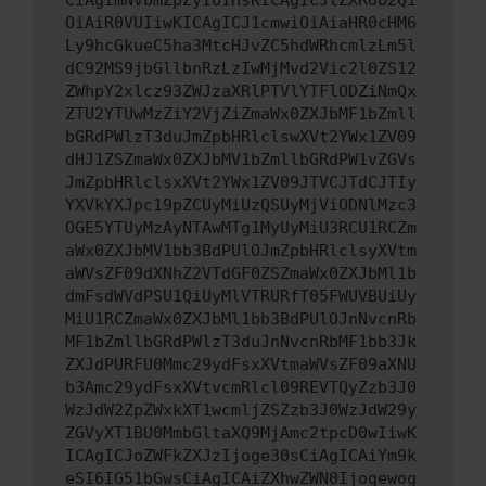
CiAgImNvbmZpZyI6IHsKICAgICJtZXRob2Qi
OiAiR0VUIiwKICAgICJ1cmwiOiAiaHR0cHM6
Ly9hcGkueC5ha3MtcHJvZC5hdWRhcmlzLm5l
dC92MS9jbGllbnRzLzIwMjMvd2Vic2l0ZS12
ZWhpY2xlcz93ZWJzaXRlPTVlYTFlODZiNmQx
ZTU2YTUwMzZiY2VjZiZmaWx0ZXJbMF1bZmll
bGRdPWlzT3duJmZpbHRlclswXVt2YWx1ZV09
dHJ1ZSZmaWx0ZXJbMV1bZmllbGRdPW1vZGVs
JmZpbHRlclsxXVt2YWx1ZV09JTVCJTdCJTIy
YXVkYXJpc19pZCUyMiUzQSUyMjViODNlMzc3
OGE5YTUyMzAyNTAwMTg1MyUyMiU3RCU1RCZm
aWx0ZXJbMV1bb3BdPUlOJmZpbHRlclsyXVtm
aWVsZF09dXNhZ2VTdGF0ZSZmaWx0ZXJbMl1b
dmFsdWVdPSU1QiUyMlVTRURfT05FWUVBUiUy
MiU1RCZmaWx0ZXJbMl1bb3BdPUlOJnNvcnRb
MF1bZmllbGRdPWlzT3duJnNvcnRbMF1bb3Jk
ZXJdPURFU0Mmc29ydFsxXVtmaWVsZF09aXNU
b3Amc29ydFsxXVtvcmRlcl09REVTQyZzb3J0
WzJdW2ZpZWxkXT1wcmljZSZzb3J0WzJdW29y
ZGVyXT1BU0MmbGltaXQ9MjAmc2tpcD0wIiwK
ICAgICJoZWFkZXJzIjoge30sCiAgICAiYm9k
eSI6IG51bGwsCiAgICAiZXhwZWN0Ijogewog