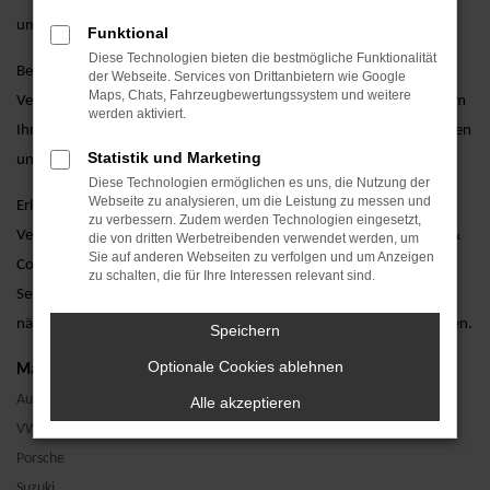
umfassende Garantieoptionen.
Funktional
Diese Technologien bieten die bestmögliche Funktionalität
Besuchen Sie uns und lassen Sie sich von unseren erfahrenen
der Webseite. Services von Drittanbietern wie Google
Maps, Chats, Fahrzeugbewertungssystem und weitere
Verkaufsberatern persönlich beraten. Wir stehen Ihnen zur Seite, um
werden aktiviert.
Ihnen bei der Auswahl des perfekten Audi A6 Jahreswagens zu helfen
Statistik und Marketing
und alle Ihre Fragen zu beantworten.
Diese Technologien ermöglichen es uns, die Nutzung der
Webseite zu analysieren, um die Leistung zu messen und
Erleben Sie den Audi A6 als Jahreswagen bei einer Probefahrt.
zu verbessern. Zudem werden Technologien eingesetzt,
Vereinbaren Sie noch heute einen Termin bei AVP Autoland GmbH &
die von dritten Werbetreibenden verwendet werden, um
Sie auf anderen Webseiten zu verfolgen und um Anzeigen
Co. KG und überzeugen Sie sich selbst von unserem erstklassigen
zu schalten, die für Ihre Interessen relevant sind.
Service. Wir freuen uns darauf, Ihnen den Audi A6 als Jahreswagen
näherzubringen und Ihnen ein unvergessliches Fahrerlebnis zu bieten.
Speichern
Optionale Cookies ablehnen
Marken
Audi
Alle akzeptieren
VW
Porsche
Suzuki