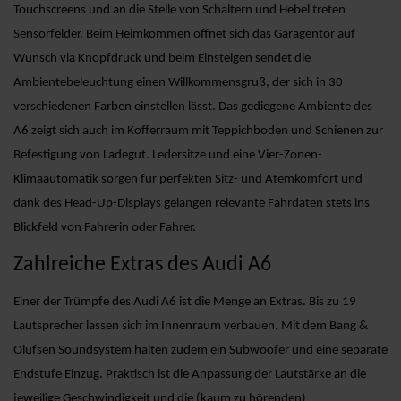
Touchscreens und an die Stelle von Schaltern und Hebel treten
Sensorfelder. Beim Heimkommen öffnet sich das Garagentor auf
Wunsch via Knopfdruck und beim Einsteigen sendet die
Ambientebeleuchtung einen Willkommensgruß, der sich in 30
verschiedenen Farben einstellen lässt. Das gediegene Ambiente des
A6 zeigt sich auch im Kofferraum mit Teppichboden und Schienen zur
Befestigung von Ladegut. Ledersitze und eine Vier-Zonen-
Klimaautomatik sorgen für perfekten Sitz- und Atemkomfort und
dank des Head-Up-Displays gelangen relevante Fahrdaten stets ins
Blickfeld von Fahrerin oder Fahrer.
Zahlreiche Extras des Audi A6
Einer der Trümpfe des Audi A6 ist die Menge an Extras. Bis zu 19
Lautsprecher lassen sich im Innenraum verbauen. Mit dem Bang &
Olufsen Soundsystem halten zudem ein Subwoofer und eine separate
Endstufe Einzug. Praktisch ist die Anpassung der Lautstärke an die
jeweilige Geschwindigkeit und die (kaum zu hörenden)