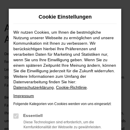
Zum
Cookie Einstellungen
Hauptinhalt
springen
Audi A6 Jahreswagen
Wir nutzen Cookies, um Ihnen die bestmögliche
Angebote
Nutzung unserer Webseite zu ermöglichen und unsere
Kommunikation mit Ihnen zu verbessern. Wir
berücksichtigen hierbei Ihre Präferenzen und
Der Audi A6 als Jahreswagen kombiniert zeitloses Design mit
verarbeiten Daten für Marketing und Statistiken nur,
wenn Sie uns Ihre Einwilligung geben. Wenn Sie zu
fortschrittlicher Technologie und überzeugt durch seine effiziente
einem späteren Zeitpunkt Ihre Meinung ändern, können
Leistung. Egal, ob Sie in der Stadt unterwegs sind oder längere
Sie die Einwilligung jederzeit für die Zukunft widerrufen.
Weitere Informationen zum Umfang der
Strecken zurücklegen möchten – der A6 als Jahreswagen bietet Ihnen
Datenverarbeitung finden Sie hier:
Fahrspaß und Komfort auf höchstem Niveau.
Datenschutzerklärung
,
Cookie-Richtlinie
.
Impressum
Bei AVP Autoland GmbH & Co. KG gehen wir über den reinen
Folgende Kategorien von Cookies werden von uns eingesetzt:
Fahrzeugverkauf hinaus. Wir bieten Ihnen zusätzliche Services, die
Ihren Fahrzeugkauf erleichtern, wie etwa detaillierte Fahrzeugchecks,
Essentiell
um sicherzustellen, dass jeder Jahreswagen unseren hohen Standards
Diese Technologien sind erforderlich, um die
Kernfunktionalität der Webseite zu gewährleisten.
entspricht, sowie maßgeschneiderte Finanzierungsmöglichkeiten und