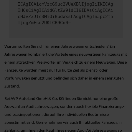
ICAgICAicmVzcG9uc2VUeXBlIjogIiIKICAg
IH0sCiAgICAidGltZW91dCI6IDAsCiAgICAi
cHJvZ3Jlc3MiOiBudWxsLAogICAgInJpc2t5
IjogZmFsc2UKICB9Cn0=
Warum sollten Sie sich für einen Jahreswagen entscheiden? Ein
Jahreswagen kombiniert die Vorteile eines neuwertigen Fahrzeugs mit
einem attraktiven Preisvorteil im Vergleich zu einem Neuwagen. Diese
Fahrzeuge wurden meist nur für kurze Zeit als Dienst- oder
Vorführwagen genutzt und befinden sich daher in einem sehr guten
Zustand.
Bei AVP Autoland GmbH & Co. KG finden Sie nicht nur eine große
Auswahl an Audi Jahreswagen, sondern auch flexible Finanzierungs-
und Leasingoptionen, die auf Ihre individuellen Bedürfnisse
abgestimmt sind. Gerne nehmen wir auch Ihr aktuelles Fahrzeug in
Zahlung, um Ihnen den Kauf Ihres neuen Audi A6 Jahreswagens so