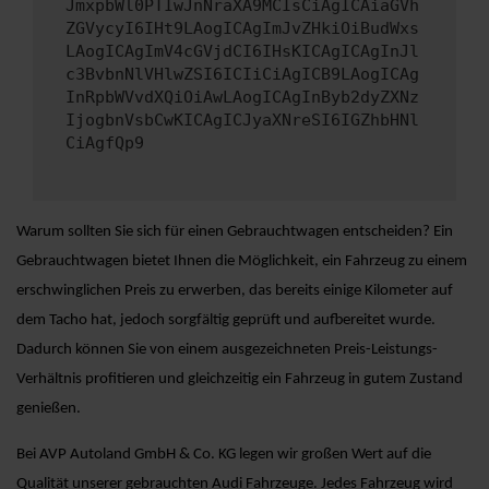
JmxpbWl0PTIwJnNraXA9MCIsCiAgICAiaGVh
ZGVycyI6IHt9LAogICAgImJvZHkiOiBudWxs
LAogICAgImV4cGVjdCI6IHsKICAgICAgInJl
c3BvbnNlVHlwZSI6ICIiCiAgICB9LAogICAg
InRpbWVvdXQiOiAwLAogICAgInByb2dyZXNz
IjogbnVsbCwKICAgICJyaXNreSI6IGZhbHNl
CiAgfQp9
Warum sollten Sie sich für einen Gebrauchtwagen entscheiden? Ein
Gebrauchtwagen bietet Ihnen die Möglichkeit, ein Fahrzeug zu einem
erschwinglichen Preis zu erwerben, das bereits einige Kilometer auf
dem Tacho hat, jedoch sorgfältig geprüft und aufbereitet wurde.
Dadurch können Sie von einem ausgezeichneten Preis-Leistungs-
Verhältnis profitieren und gleichzeitig ein Fahrzeug in gutem Zustand
genießen.
Bei AVP Autoland GmbH & Co. KG legen wir großen Wert auf die
Qualität unserer gebrauchten Audi Fahrzeuge. Jedes Fahrzeug wird