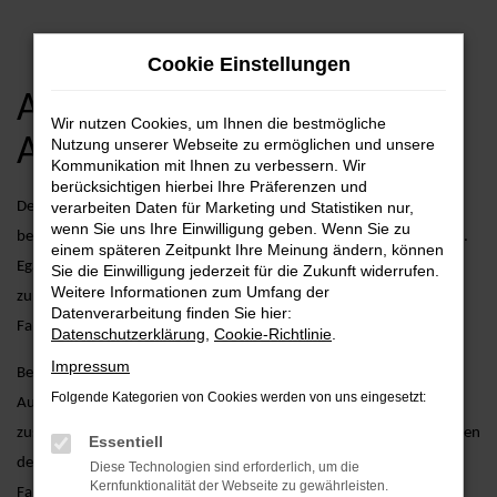
Zum
Cookie Einstellungen
Hauptinhalt
springen
Audi A6 Gebrauchtwagen
Wir nutzen Cookies, um Ihnen die bestmögliche
Angebote
Nutzung unserer Webseite zu ermöglichen und unsere
Kommunikation mit Ihnen zu verbessern. Wir
berücksichtigen hierbei Ihre Präferenzen und
Der Audi A6 als Gebrauchtwagen vereint stilvolles Design mit
verarbeiten Daten für Marketing und Statistiken nur,
wenn Sie uns Ihre Einwilligung geben. Wenn Sie zu
bewährter Technologie und überzeugt durch seine robuste Leistung.
einem späteren Zeitpunkt Ihre Meinung ändern, können
Egal, ob Sie in der Stadt unterwegs sind oder längere Strecken
Sie die Einwilligung jederzeit für die Zukunft widerrufen.
Weitere Informationen zum Umfang der
zurücklegen möchten – der A6 als Gebrauchtwagen bietet Ihnen
Datenverarbeitung finden Sie hier:
Fahrspaß und Komfort auf höchstem Niveau.
Datenschutzerklärung
,
Cookie-Richtlinie
.
Impressum
Bei AVP Autoland GmbH & Co. KG bieten wir nicht nur eine große
Folgende Kategorien von Cookies werden von uns eingesetzt:
Auswahl an gebrauchten Audi A6 Fahrzeugen, sondern auch
zusätzliche Services, die Ihren Fahrzeugkauf erleichtern. Dazu gehören
Essentiell
detaillierte Fahrzeugprüfungen, um sicherzustellen, dass jedes
Diese Technologien sind erforderlich, um die
Kernfunktionalität der Webseite zu gewährleisten.
Fahrzeug unseren hohen Standards entspricht, sowie