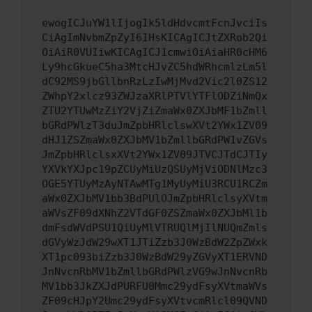
ewogICJuYW1lIjogIk5ldHdvcmtFcnJvciIs
CiAgImNvbmZpZyI6IHsKICAgICJtZXRob2Qi
OiAiR0VUIiwKICAgICJ1cmwiOiAiaHR0cHM6
Ly9hcGkueC5ha3MtcHJvZC5hdWRhcmlzLm5l
dC92MS9jbGllbnRzLzIwMjMvd2Vic2l0ZS12
ZWhpY2xlcz93ZWJzaXRlPTVlYTFlODZiNmQx
ZTU2YTUwMzZiY2VjZiZmaWx0ZXJbMF1bZmll
bGRdPWlzT3duJmZpbHRlclswXVt2YWx1ZV09
dHJ1ZSZmaWx0ZXJbMV1bZmllbGRdPW1vZGVs
JmZpbHRlclsxXVt2YWx1ZV09JTVCJTdCJTIy
YXVkYXJpc19pZCUyMiUzQSUyMjViODNlMzc3
OGE5YTUyMzAyNTAwMTg1MyUyMiU3RCU1RCZm
aWx0ZXJbMV1bb3BdPUlOJmZpbHRlclsyXVtm
aWVsZF09dXNhZ2VTdGF0ZSZmaWx0ZXJbMl1b
dmFsdWVdPSU1QiUyMlVTRUQlMjIlNUQmZmls
dGVyWzJdW29wXT1JTiZzb3J0WzBdW2ZpZWxk
XT1pc093biZzb3J0WzBdW29yZGVyXT1ERVND
JnNvcnRbMV1bZmllbGRdPWlzVG9wJnNvcnRb
MV1bb3JkZXJdPURFU0Mmc29ydFsyXVtmaWVs
ZF09cHJpY2Umc29ydFsyXVtvcmRlcl09QVND