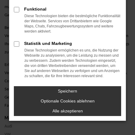
maßgeschneiderte Finanzierungsangebote und umfassende
Funktional
Garantieoptionen.
Diese Technologien bieten die bestmögliche Funktionalität
der Webseite. Services von Drittanbietern wie Google
Maps, Chats, Fahrzeugbewertungssystem und weitere
Besuchen Sie uns und lassen Sie sich von unseren erfahrenen
werden aktiviert.
Verkaufsberatern persönlich beraten. Wir stehen Ihnen zur Seite, um
Statistik und Marketing
Ihnen bei der Auswahl des perfekten gebrauchten Audi A6 Fahrzeugs
Diese Technologien ermöglichen es uns, die Nutzung der
zu helfen und alle Ihre Fragen zu beantworten.
Webseite zu analysieren, um die Leistung zu messen und
zu verbessern. Zudem werden Technologien eingesetzt,
Erleben Sie den Audi A6 als Gebrauchtwagen bei einer Probefahrt.
die von dritten Werbetreibenden verwendet werden, um
Sie auf anderen Webseiten zu verfolgen und um Anzeigen
Vereinbaren Sie noch heute einen Termin bei AVP Autoland GmbH &
zu schalten, die für Ihre Interessen relevant sind.
Co. KG und überzeugen Sie sich selbst von unserem erstklassigen
Service. Wir freuen uns darauf, Ihnen den Audi A6 als
Speichern
Gebrauchtwagen näherzubringen und Ihnen ein unvergessliches
Optionale Cookies ablehnen
Fahrerlebnis zu bieten.
Alle akzeptieren
Marken
Audi
VW