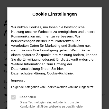
Zum
Cookie Einstellungen
Hauptinhalt
springen
Audi A4 Gebrauchtwagen
Wir nutzen Cookies, um Ihnen die bestmögliche
Angebote
Nutzung unserer Webseite zu ermöglichen und unsere
Kommunikation mit Ihnen zu verbessern. Wir
berücksichtigen hierbei Ihre Präferenzen und
Der Audi A4 als Gebrauchtwagen vereint stilvolles Design mit
verarbeiten Daten für Marketing und Statistiken nur,
wenn Sie uns Ihre Einwilligung geben. Wenn Sie zu
bewährter Technologie und überzeugt durch seine robuste Leistung.
einem späteren Zeitpunkt Ihre Meinung ändern, können
Egal, ob Sie in der Stadt unterwegs sind oder längere Strecken
Sie die Einwilligung jederzeit für die Zukunft widerrufen.
Weitere Informationen zum Umfang der
zurücklegen möchten – der A4 als Gebrauchtwagen bietet Ihnen
Datenverarbeitung finden Sie hier:
Fahrspaß und Komfort auf höchstem Niveau.
Datenschutzerklärung
,
Cookie-Richtlinie
.
Impressum
Bei AVP Autoland GmbH & Co. KG bieten wir nicht nur eine große
Folgende Kategorien von Cookies werden von uns eingesetzt:
Auswahl an gebrauchten Audi A4 Fahrzeugen, sondern auch
zusätzliche Services, die Ihren Fahrzeugkauf erleichtern. Dazu gehören
Essentiell
detaillierte Fahrzeugprüfungen, um sicherzustellen, dass jedes
Diese Technologien sind erforderlich, um die
Kernfunktionalität der Webseite zu gewährleisten.
Fahrzeug unseren hohen Standards entspricht, sowie