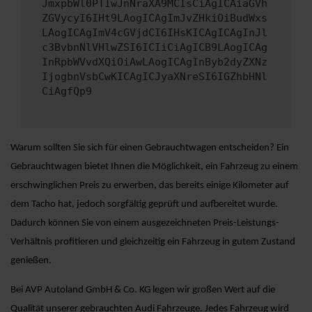
JmxpbWl0PTIwJnNraXA9MCIsCiAgICAiaGVh
ZGVycyI6IHt9LAogICAgImJvZHkiOiBudWxs
LAogICAgImV4cGVjdCI6IHsKICAgICAgInJl
c3BvbnNlVHlwZSI6ICIiCiAgICB9LAogICAg
InRpbWVvdXQiOiAwLAogICAgInByb2dyZXNz
IjogbnVsbCwKICAgICJyaXNreSI6IGZhbHNl
CiAgfQp9
Warum sollten Sie sich für einen Gebrauchtwagen entscheiden? Ein
Gebrauchtwagen bietet Ihnen die Möglichkeit, ein Fahrzeug zu einem
erschwinglichen Preis zu erwerben, das bereits einige Kilometer auf
dem Tacho hat, jedoch sorgfältig geprüft und aufbereitet wurde.
Dadurch können Sie von einem ausgezeichneten Preis-Leistungs-
Verhältnis profitieren und gleichzeitig ein Fahrzeug in gutem Zustand
genießen.
Bei AVP Autoland GmbH & Co. KG legen wir großen Wert auf die
Qualität unserer gebrauchten Audi Fahrzeuge. Jedes Fahrzeug wird