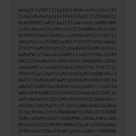
ewogICJuYW1lIjogIk5ldHdvcmtFcnJvciIs
CiAgImNvbmZpZyI6IHsKICAgICJtZXRob2Qi
OiAiR0VUIiwKICAgICJ1cmwiOiAiaHR0cHM6
Ly9hcGkueC5ha3MtcHJvZC5hdWRhcmlzLm5l
dC92MS9jbGllbnRzLzIwMjMvd2Vic2l0ZS12
ZWhpY2xlcz93ZWJzaXRlPTVlYTFlODZiNmQx
ZTU2YTUwMzZiY2VjZiZmaWx0ZXJbMF1bZmll
bGRdPWlzT3duJmZpbHRlclswXVt2YWx1ZV09
dHJ1ZSZmaWx0ZXJbMV1bZmllbGRdPW1vZGVs
JmZpbHRlclsxXVt2YWx1ZV09JTVCJTdCJTIy
YXVkYXJpc19pZCUyMiUzQSUyMjViODNlMzc3
OGE5YTUyMzAyNTAwMTg0ZiUyMiU3RCU1RCZm
aWx0ZXJbMV1bb3BdPUlOJmZpbHRlclsyXVtm
aWVsZF09dXNhZ2VTdGF0ZSZmaWx0ZXJbMl1b
dmFsdWVdPSU1QiUyMlVTRUQlMjIlNUQmZmls
dGVyWzJdW29wXT1JTiZzb3J0WzBdW2ZpZWxk
XT1pc093biZzb3J0WzBdW29yZGVyXT1ERVND
JnNvcnRbMV1bZmllbGRdPWlzVG9wJnNvcnRb
MV1bb3JkZXJdPURFU0Mmc29ydFsyXVtmaWVs
ZF09cHJpY2Umc29ydFsyXVtvcmRlcl09QVND