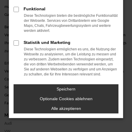
maßgeschneiderte Finanzierungsangebote und umfassende
Funktional
Garantieoptionen.
Diese Technologien bieten die bestmögliche Funktionalität
der Webseite. Services von Drittanbietern wie Google
Maps, Chats, Fahrzeugbewertungssystem und weitere
Besuchen Sie uns und lassen Sie sich von unseren erfahrenen
werden aktiviert.
Verkaufsberatern persönlich beraten. Wir stehen Ihnen zur Seite, um
Statistik und Marketing
Ihnen bei der Auswahl des perfekten gebrauchten Audi A4 Fahrzeugs
Diese Technologien ermöglichen es uns, die Nutzung der
zu helfen und alle Ihre Fragen zu beantworten.
Webseite zu analysieren, um die Leistung zu messen und
zu verbessern. Zudem werden Technologien eingesetzt,
Erleben Sie den Audi A4 als Gebrauchtwagen bei einer Probefahrt.
die von dritten Werbetreibenden verwendet werden, um
Sie auf anderen Webseiten zu verfolgen und um Anzeigen
Vereinbaren Sie noch heute einen Termin bei AVP Autoland GmbH &
zu schalten, die für Ihre Interessen relevant sind.
Co. KG und überzeugen Sie sich selbst von unserem erstklassigen
Service. Wir freuen uns darauf, Ihnen den Audi A4 als
Speichern
Gebrauchtwagen näherzubringen und Ihnen ein unvergessliches
Optionale Cookies ablehnen
Fahrerlebnis zu bieten.
Alle akzeptieren
Marken
Audi
VW