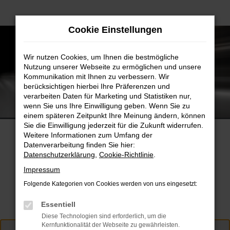
Zum
Cookie Einstellungen
Hauptinhalt
springen
Wir nutzen Cookies, um Ihnen die bestmögliche
Nutzung unserer Webseite zu ermöglichen und unsere
Kommunikation mit Ihnen zu verbessern. Wir
berücksichtigen hierbei Ihre Präferenzen und
verarbeiten Daten für Marketing und Statistiken nur,
Unser Firmenkunden-Service
wenn Sie uns Ihre Einwilligung geben. Wenn Sie zu
einem späteren Zeitpunkt Ihre Meinung ändern, können
Sie die Einwilligung jederzeit für die Zukunft widerrufen.
Weitere Informationen zum Umfang der
Datenverarbeitung finden Sie hier:
Datenschutzerklärung
,
Cookie-Richtlinie
.
Damit Sie sich voll und ganz auf Ihr Unternehmen konzentrieren
Impressum
können, kümmern wir uns um Ihren Fuhrpark. Wir stellen Ihnen
Folgende Kategorien von Cookies werden von uns eingesetzt:
individuelle Angebote zusammen und halten Sie so immer mobil.
Essentiell
Diese Technologien sind erforderlich, um die
Kernfunktionalität der Webseite zu gewährleisten.