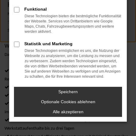
HILFE RUND UM DIE UHR.
Funktional
Mit unserer kostenlosen 24 h Notdienstrufnummer
0800 5 89 17
Diese Technologien bieten die bestmögliche Funktionalität
der Webseite. Services von Drittanbietern wie Google
56
sind wir im Falle eines (Un-) Falles immer für Sie da. 24
Maps, Chats, Fahrzeugbewertungssystem und weitere
Stunden. 7 Tage die Woche.
werden aktiviert.
Statistik und Marketing
WARTUNG UND VERSCHLEISS.
Diese Technologien ermöglichen es uns, die Nutzung der
Das Wartung- und Verschleißpaket bietet Ihnen viele Vorteile:
Webseite zu analysieren, um die Leistung zu messen und
zu verbessern. Zudem werden Technologien eingesetzt,
die von dritten Werbetreibenden verwendet werden, um
Rundum-Schutz vor planmäßigen und außerplanmäßigen
Sie auf anderen Webseiten zu verfolgen und um Anzeigen
zu schalten, die für Ihre Interessen relevant sind.
Reparaturkosten
Preisvorteil - Ein außergewöhnliches Preis-Leistungs-Verhältnis
Speichern
Preisgarantie - Für die gesamte Vertragslaufzeit
Optionale Cookies ablehnen
Dichtes Servicenetz - Mit der Volkswagen Konzernorganisation
Alle akzeptieren
immer eine Markenwerkstatt in der Nähe
Schneller Service inkl. Ersatzmobilität für geplante
Werkstattaufenthalte bis zu drei Tagen