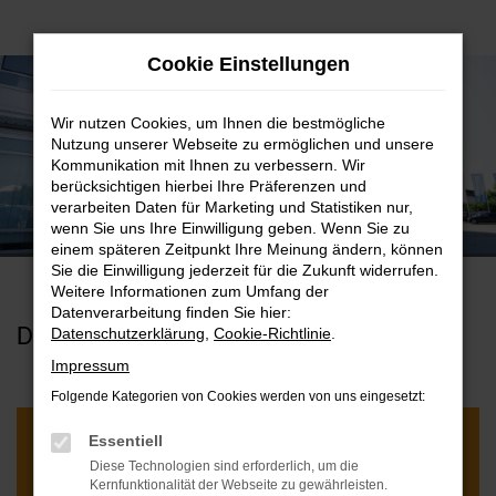
Zum
Cookie Einstellungen
Hauptinhalt
springen
Wir nutzen Cookies, um Ihnen die bestmögliche
Nutzung unserer Webseite zu ermöglichen und unsere
Kommunikation mit Ihnen zu verbessern. Wir
berücksichtigen hierbei Ihre Präferenzen und
verarbeiten Daten für Marketing und Statistiken nur,
Gewinnspiel
wenn Sie uns Ihre Einwilligung geben. Wenn Sie zu
Verkaufsoffener Sonntag Regen
einem späteren Zeitpunkt Ihre Meinung ändern, können
Sie die Einwilligung jederzeit für die Zukunft widerrufen.
Weitere Informationen zum Umfang der
Datenverarbeitung finden Sie hier:
Datenschutzerklärung
,
Cookie-Richtlinie
.
DAS GIBT'S ZU GEWINNEN:
Impressum
Folgende Kategorien von Cookies werden von uns eingesetzt:
Essentiell
1. Platz
Diese Technologien sind erforderlich, um die
Kernfunktionalität der Webseite zu gewährleisten.