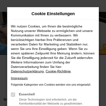
Zum
Cookie Einstellungen
Hauptinhalt
springen
Wir nutzen Cookies, um Ihnen die bestmögliche
Nutzung unserer Webseite zu ermöglichen und unsere
Kommunikation mit Ihnen zu verbessern. Wir
berücksichtigen hierbei Ihre Präferenzen und
verarbeiten Daten für Marketing und Statistiken nur,
A
wenn Sie uns Ihre Einwilligung geben. Wenn Sie zu
Schritt-für-Schritt 
einem späteren Zeitpunkt Ihre Meinung ändern, können
Sie die Einwilligung jederzeit für die Zukunft widerrufen.
Weitere Informationen zum Umfang der
Datenverarbeitung finden Sie hier:
Datenschutzerklärung
,
Cookie-Richtlinie
.
AVP&GO
Impressum
SCHRITT-FÜR-SCHRITT ANLEITUNG
Folgende Kategorien von Cookies werden von uns eingesetzt:
Essentiell
Diese Technologien sind erforderlich, um die
Schritt 1: App downloaden
Kernfunktionalität der Webseite zu gewährleisten.