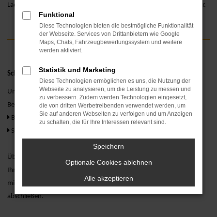
Laden Sie sich die App im
App Store
oder über
Google Play
herunter.
Funktional
Diese Technologien bieten die bestmögliche Funktionalität
der Webseite. Services von Drittanbietern wie Google
Maps, Chats, Fahrzeugbewertungssystem und weitere
werden aktiviert.
Statistik und Marketing
Schritt 2: App Berechtigungen anpassen
Diese Technologien ermöglichen es uns, die Nutzung der
Webseite zu analysieren, um die Leistung zu messen und
Um ein Fahrzeug mieten zu können, muss die App folgende
zu verbessern. Zudem werden Technologien eingesetzt,
Berechtigungen besitzen:
die von dritten Werbetreibenden verwendet werden, um
Sie auf anderen Webseiten zu verfolgen und um Anzeigen
Bluetooth
zu schalten, die für Ihre Interessen relevant sind.
Standort
Speichern
Über den Standort kann ermittelt werden, welche Fahrzeuge sich in
Optionale Cookies ablehnen
Ihrer Nähe befinden. Per Bluetooth verbindet sich das Smartphone
Alle akzeptieren
mit dem Fahrzeug und kann dieses somit auf- und wieder
abschließen.