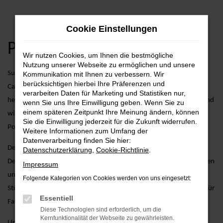
Zum
Cookie Einstellungen
Hauptinhalt
springen
Porsche Cayenne Angebote
Wir nutzen Cookies, um Ihnen die bestmögliche
Nutzung unserer Webseite zu ermöglichen und unsere
Suchen Sie nach dem perfekten Porsche Modell? Der Porsche
Kommunikation mit Ihnen zu verbessern. Wir
berücksichtigen hierbei Ihre Präferenzen und
Cayenne überzeugt mit seinem einzigartigen Charme und seiner
verarbeiten Daten für Marketing und Statistiken nur,
herausragenden Performance. Bei AVP Autoland GmbH & Co. KG sind
wenn Sie uns Ihre Einwilligung geben. Wenn Sie zu
einem späteren Zeitpunkt Ihre Meinung ändern, können
wir stolz darauf, seit über 25 Jahren Ihr verlässlicher Partner für
Sie die Einwilligung jederzeit für die Zukunft widerrufen.
Porsche-Fahrzeuge zu sein.
Weitere Informationen zum Umfang der
Datenverarbeitung finden Sie hier:
Der Porsche Cayenne vereint kompakte Größe mit dynamischem
Datenschutzerklärung
,
Cookie-Richtlinie
.
Design und bietet gleichzeitig eine Vielzahl an modernen Technologien
Impressum
und Innovationen. Egal, ob Sie die Stadt erobern oder auf längeren
Folgende Kategorien von Cookies werden von uns eingesetzt:
Strecken unterwegs sind – der Porsche Cayenne ist die ideale Wahl für
Essentiell
Fahrspaß und Komfort.
Diese Technologien sind erforderlich, um die
Kernfunktionalität der Webseite zu gewährleisten.
Unser Engagement geht weit über den Verkauf hinaus. Bei AVP