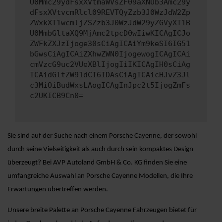
U0Mmc29ydFsxXVtmaWVsZF09aXNUb3Amc29y
dFsxXVtvcmRlcl09REVTQyZzb3J0WzJdW2Zp
ZWxkXT1wcmljZSZzb3J0WzJdW29yZGVyXT1B
U0MmbGltaXQ9MjAmc2tpcD0wIiwKICAgICJo
ZWFkZXJzIjoge30sCiAgICAiYm9keSI6IG51
bGwsCiAgICAiZXhwZWN0IjogewogICAgICAi
cmVzcG9uc2VUeXBlIjogIiIKICAgIH0sCiAg
ICAidGltZW91dCI6IDAsCiAgICAicHJvZ3Jl
c3MiOiBudWxsLAogICAgInJpc2t5IjogZmFs
c2UKICB9Cn0=
Sie sind auf der Suche nach einem Porsche Cayenne, der sowohl
durch seine Vielseitigkeit als auch durch sein kompaktes Design
überzeugt? Bei AVP Autoland GmbH & Co. KG finden Sie eine
umfangreiche Auswahl an Porsche Cayenne Modellen, die Ihre
Erwartungen übertreffen werden.
Unsere breite Palette an Porsche Cayenne Fahrzeugen bietet für