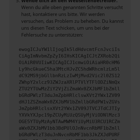
Wende dich an den Webseitenbetreiber.
Wenn du alle oben genannten Schritte versucht
hast, kontaktiere uns bitte. Wir werden
versuchen, das Problem zu beheben. Du kannst
uns diesen Text schicken, um uns bei der
Fehlersuche zu unterstützen:
ewogICJuYW1lIjogIk5ldHdvcmtFcnJvciIs
CiAgImNvbmZpZyI6IHsKICAgICJtZXRob2Qi
OiAiR0VUIiwKICAgICJ1cmwiOiAiaHR0cHM6
Ly9hcGkueC5ha3MtcHJvZC5hdWRhcmlzLm5l
dC92MS9jbGllbnRzLzIwMjMvd2Vic2l0ZS12
ZWhpY2xlcz93ZWJzaXRlPTVlYTFlODZiNmQx
ZTU2YTUwMzZiY2VjZiZmaWx0ZXJbMF1bZmll
bGRdPWlzT3duJmZpbHRlclswXVt2YWx1ZV09
dHJ1ZSZmaWx0ZXJbMV1bZmllbGRdPW1vZGVs
JmZpbHRlclsxXVt2YWx1ZV09JTVCJTdCJTIy
YXVkYXJpc19pZCUyMiUzQSUyMjViODNlMzc3
OGE5YTUyMzAyNTAwMWM4YiUyMiU3RCU1RCZm
aWx0ZXJbMV1bb3BdPUlOJnNvcnRbMF1bZmll
bGRdPWlzT3duJnNvcnRbMF1bb3JkZXJdPURF