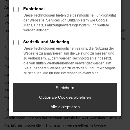
Autoland GmbH & Co. KG erhalten Sie zusätzliche Services, die den
Funktional
Besitz Ihres Porsche Cayenne-Fahrzeugs noch angenehmer machen.
Diese Technologien bieten die bestmögliche Funktionalität
der Webseite. Services von Drittanbietern wie Google
Von maßgeschneiderten Finanzierungsangeboten über attraktive
Maps, Chats, Fahrzeugbewertungssystem und weitere
werden aktiviert.
Leasingoptionen bis hin zu professionellem Service und Wartung – wir
bieten Ihnen alles, um sicherzustellen, dass Ihr Porsche Cayenne stets
Statistik und Marketing
in Bestform bleibt.
Diese Technologien ermöglichen es uns, die Nutzung der
Webseite zu analysieren, um die Leistung zu messen und
zu verbessern. Zudem werden Technologien eingesetzt,
Besuchen Sie uns und entdecken Sie unsere große Auswahl an
die von dritten Werbetreibenden verwendet werden, um
Porsche Cayenne-Modellen, inklusive einer persönlichen Beratung
Sie auf anderen Webseiten zu verfolgen und um Anzeigen
zu schalten, die für Ihre Interessen relevant sind.
durch unsere erfahrenen Verkaufsberater. Wir nehmen uns die Zeit,
um Ihre Fragen zu beantworten und Ihnen dabei zu helfen, das
Speichern
perfekte Porsche Cayenne für Ihre individuellen Bedürfnisse zu
Optionale Cookies ablehnen
finden.
Alle akzeptieren
Erleben Sie den Porsche Cayenne hautnah bei einer Probefahrt.
Vereinbaren Sie noch heute einen Termin bei AVP Autoland GmbH &
Co. KG und lassen Sie sich von unserem exzellenten Service