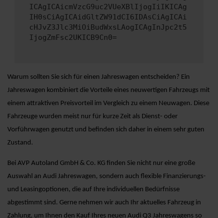
ICAgICAicmVzcG9uc2VUeXBlIjogIiIKICAg
IH0sCiAgICAidGltZW91dCI6IDAsCiAgICAi
cHJvZ3Jlc3MiOiBudWxsLAogICAgInJpc2t5
IjogZmFsc2UKICB9Cn0=
Warum sollten Sie sich für einen Jahreswagen entscheiden? Ein
Jahreswagen kombiniert die Vorteile eines neuwertigen Fahrzeugs mit
einem attraktiven Preisvorteil im Vergleich zu einem Neuwagen. Diese
Fahrzeuge wurden meist nur für kurze Zeit als Dienst- oder
Vorführwagen genutzt und befinden sich daher in einem sehr guten
Zustand.
Bei AVP Autoland GmbH & Co. KG finden Sie nicht nur eine große
Auswahl an Audi Jahreswagen, sondern auch flexible Finanzierungs-
und Leasingoptionen, die auf Ihre individuellen Bedürfnisse
abgestimmt sind. Gerne nehmen wir auch Ihr aktuelles Fahrzeug in
Zahlung, um Ihnen den Kauf Ihres neuen Audi Q3 Jahreswagens so