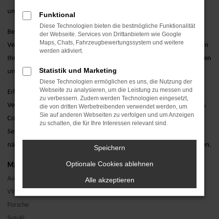
umfassende Garantieoptionen.
Funktional
Diese Technologien bieten die bestmögliche Funktionalität
Besuchen Sie uns und lassen Sie sich von unseren erfahrenen
der Webseite. Services von Drittanbietern wie Google
Maps, Chats, Fahrzeugbewertungssystem und weitere
Verkaufsberatern persönlich beraten. Wir stehen Ihnen zur Seite, um
werden aktiviert.
Ihnen bei der Auswahl des perfekten Audi Q3 Jahreswagens zu helfen
Statistik und Marketing
und alle Ihre Fragen zu beantworten.
Diese Technologien ermöglichen es uns, die Nutzung der
Webseite zu analysieren, um die Leistung zu messen und
Erleben Sie den Audi Q3 als Jahreswagen bei einer Probefahrt.
zu verbessern. Zudem werden Technologien eingesetzt,
Vereinbaren Sie noch heute einen Termin bei AVP Autoland GmbH &
die von dritten Werbetreibenden verwendet werden, um
Sie auf anderen Webseiten zu verfolgen und um Anzeigen
Co. KG und überzeugen Sie sich selbst von unserem erstklassigen
zu schalten, die für Ihre Interessen relevant sind.
Service. Wir freuen uns darauf, Ihnen den Audi Q3 als Jahreswagen
näherzubringen und Ihnen ein unvergessliches Fahrerlebnis zu bieten.
Speichern
Optionale Cookies ablehnen
Marken
Audi
Alle akzeptieren
VW
Porsche
Suzuki