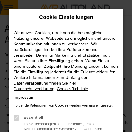
Zum
Cookie Einstellungen
Hauptinhalt
springen
Audi Q3 Jahreswagen
Wir nutzen Cookies, um Ihnen die bestmögliche
Angebote
Nutzung unserer Webseite zu ermöglichen und unsere
Kommunikation mit Ihnen zu verbessern. Wir
berücksichtigen hierbei Ihre Präferenzen und
Der Audi Q3 als Jahreswagen kombiniert zeitloses Design mit
verarbeiten Daten für Marketing und Statistiken nur,
wenn Sie uns Ihre Einwilligung geben. Wenn Sie zu
fortschrittlicher Technologie und überzeugt durch seine effiziente
einem späteren Zeitpunkt Ihre Meinung ändern, können
Leistung. Egal, ob Sie in der Stadt unterwegs sind oder längere
Sie die Einwilligung jederzeit für die Zukunft widerrufen.
Weitere Informationen zum Umfang der
Strecken zurücklegen möchten – der Q3 als Jahreswagen bietet Ihnen
Datenverarbeitung finden Sie hier:
Fahrspaß und Komfort auf höchstem Niveau.
Datenschutzerklärung
,
Cookie-Richtlinie
.
Impressum
Bei AVP Autoland GmbH & Co. KG gehen wir über den reinen
Folgende Kategorien von Cookies werden von uns eingesetzt:
Fahrzeugverkauf hinaus. Wir bieten Ihnen zusätzliche Services, die
Ihren Fahrzeugkauf erleichtern, wie etwa detaillierte Fahrzeugchecks,
Essentiell
um sicherzustellen, dass jeder Jahreswagen unseren hohen Standards
Diese Technologien sind erforderlich, um die
Kernfunktionalität der Webseite zu gewährleisten.
entspricht, sowie maßgeschneiderte Finanzierungsmöglichkeiten und