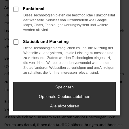
Autoland GmbH & Co. KG erhalten Sie zusätzliche Services, die den
Funktional
Besitz Ihres Audi Q2-Fahrzeugs noch angenehmer machen. Von
Diese Technologien bieten die bestmögliche Funktionalität
der Webseite. Services von Drittanbietern wie Google
maßgeschneiderten Finanzierungsangeboten über attraktive
Maps, Chats, Fahrzeugbewertungssystem und weitere
werden aktiviert.
Leasingoptionen bis hin zu professionellem Service und Wartung – wir
bieten Ihnen alles, um sicherzustellen, dass Ihr Audi Q2 stets in
Statistik und Marketing
Bestform bleibt.
Diese Technologien ermöglichen es uns, die Nutzung der
Webseite zu analysieren, um die Leistung zu messen und
zu verbessern. Zudem werden Technologien eingesetzt,
Besuchen Sie uns und entdecken Sie unsere große Auswahl an Audi
die von dritten Werbetreibenden verwendet werden, um
Q2-Modellen, inklusive einer persönlichen Beratung durch unsere
Sie auf anderen Webseiten zu verfolgen und um Anzeigen
zu schalten, die für Ihre Interessen relevant sind.
erfahrenen Verkaufsberater. Wir nehmen uns die Zeit, um Ihre Fragen
zu beantworten und Ihnen dabei zu helfen, das perfekte Audi Q2 für
Speichern
Ihre individuellen Bedürfnisse zu finden.
Optionale Cookies ablehnen
Erleben Sie den Audi Q2 hautnah bei einer Probefahrt. Vereinbaren
Alle akzeptieren
Sie noch heute einen Termin bei AVP Autoland GmbH & Co. KG und
lassen Sie sich von unserem exzellenten Service überzeugen. Wir
freuen uns darauf, Ihnen den Audi Q2 näherzubringen und Ihnen ein