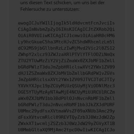
uns diesen Text schicken, um uns bei der
Fehlersuche zu unterstützen:
ewogICJuYW1lIjogIk5ldHdvcmtFcnJvciIs
CiAgImNvbmZpZyI6IHsKICAgICJtZXRob2Qi
OiAiR0VUIiwKICAgICJ1cmwiOiAiaHR0cHM6
Ly9hcGkueC5ha3MtcHJvZC5hdWRhcmlzLm5l
dC92MS9jbGllbnRzLzIwMjMvd2Vic2l0ZS12
ZWhpY2xlcz93ZWJzaXRlPTVlYTFlODZiNmQx
ZTU2YTUwMzZiY2VjZiZmaWx0ZXJbMF1bZmll
bGRdPWlzT3duJmZpbHRlclswXVt2YWx1ZV09
dHJ1ZSZmaWx0ZXJbMV1bZmllbGRdPW1vZGVs
JmZpbHRlclsxXVt2YWx1ZV09JTVCJTdCJTIy
YXVkYXJpc19pZCUyMiUzQSUyMjViODNlMzc3
OGE5YTUyMzAyNTAwMjE4NCUyMiU3RCU1RCZm
aWx0ZXJbMV1bb3BdPUlOJnNvcnRbMF1bZmll
bGRdPWlzT3duJnNvcnRbMF1bb3JkZXJdPURF
U0Mmc29ydFsxXVtmaWVsZF09aXNUb3Amc29y
dFsxXVtvcmRlcl09REVTQyZzb3J0WzJdW2Zp
ZWxkXT1wcmljZSZzb3J0WzJdW29yZGVyXT1B
U0MmbGltaXQ9MjAmc2tpcD0wIiwKICAgICJo