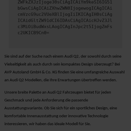
ZWFkZXJzIjoge30sCiAgICAiYm9keSI6IG51
bGwsCiAgICAiZXhwZWN0IjogewogICAgICAi
cmVzcG9uc2VUeXBlIjogIiIKICAgIH0sCiAg
ICAidGltZW91dCI6IDAsCiAgICAicHJvZ3Jl
c3MiOiBudWxsLAogICAgInJpc2t5IjogZmFs
c2UKICB9Cn0=
Sie sind auf der Suche nach einem Audi Q2, der sowohl durch seine
Vielseitigkeit als auch durch sein kompaktes Design überzeugt? Bei
AVP Autoland GmbH & Co. KG finden Sie eine umfangreiche Auswahl
an Audi Q2 Modellen, die Ihre Erwartungen übertreffen werden.
Unsere breite Palette an Audi Q2 Fahrzeugen bietet für jeden
Geschmack und jede Anforderung die passende
Ausstattungsvariante. Ob Sie sich für ein sportliches Design, eine
komfortable Innenausstattung oder innovative Technologie
interessieren, wir haben das ideale Modell für Sie.