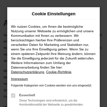
Zum
Cookie Einstellungen
Hauptinhalt
springen
Audi Q2 Angebote
Wir nutzen Cookies, um Ihnen die bestmögliche
Nutzung unserer Webseite zu ermöglichen und unsere
Suchen Sie nach dem perfekten Audi Modell? Der Audi Q2 überzeugt
Kommunikation mit Ihnen zu verbessern. Wir
berücksichtigen hierbei Ihre Präferenzen und
mit seinem einzigartigen Charme und seiner herausragenden
verarbeiten Daten für Marketing und Statistiken nur,
Performance. Bei AVP Autoland GmbH & Co. KG sind wir stolz darauf,
wenn Sie uns Ihre Einwilligung geben. Wenn Sie zu
einem späteren Zeitpunkt Ihre Meinung ändern, können
seit über 25 Jahren Ihr verlässlicher Partner für Audi-Fahrzeuge zu
Sie die Einwilligung jederzeit für die Zukunft widerrufen.
sein.
Weitere Informationen zum Umfang der
Datenverarbeitung finden Sie hier:
Der Audi Q2 vereint kompakte Größe mit dynamischem Design und
Datenschutzerklärung
,
Cookie-Richtlinie
.
bietet gleichzeitig eine Vielzahl an modernen Technologien und
Impressum
Innovationen. Egal, ob Sie die Stadt erobern oder auf längeren
Folgende Kategorien von Cookies werden von uns eingesetzt:
Strecken unterwegs sind – der Audi Q2 ist die ideale Wahl für
Essentiell
Fahrspaß und Komfort.
Diese Technologien sind erforderlich, um die
Kernfunktionalität der Webseite zu gewährleisten.
Unser Engagement geht weit über den Verkauf hinaus. Bei AVP