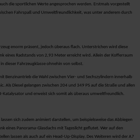
auch die sportlichen Werte angesprochen werden. Erstmals vorgestellt
 zwischen Fahrspaß und Umweltfreundlichkeit, was unter anderem durch
hrzeug enorm präsent, jedoch überaus flach. Unterstrichen wird diese
k eines Radstands von 2,93 Meter erreicht wird. Allein der Kofferraum
 in dieser Fahrzeugklasse ohnehin von selbst.
mit Benzinantrieb die Wahl zwischen Vier- und Sechszylindern innerhalb
ic. Als Diesel gelangen zwischen 204 und 349 PS auf die Straße und allen
R-Katalysator und erweist sich somit als überaus umweltfreundlich.
d lassen sich zudem animiert darstellen, um beispielsweise das Abbiegen
k eines Panorama-Glasdachs mit Tageslicht geflutet. Wer auf den
stellen lassen als auch auf ein Head-Up-Display. Des Weiteren wird der A7