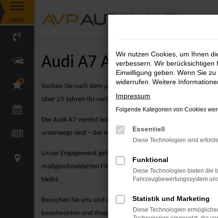
Zum
MENÜ
Hauptinhalt
springen
Wir nutzen Cookies, um Ihnen d
Audi A7 Angebote
verbessern. Wir berücksichtigen 
Einwilligung geben. Wenn Sie zu 
widerrufen. Weitere Information
0
Suchen Sie nach dem perfekten Audi Modell? Der Audi A7 üb
Impressum
über 25 Jahren Ihr verlässlicher Partner für Audi-Fahrzeuge z
Folgende Kategorien von Cookies werd
Der Audi A7 vereint kompakte Größe mit dynamischem Design u
Essentiell
unterwegs sind – der Audi A7 ist die ideale Wahl für Fahrsp
Diese Technologien sind erforde
Unser Engagement geht weit über den Verkauf hinaus. Bei A
Funktional
maßgeschneiderten Finanzierungsangeboten über attraktive Le
Diese Technologien bieten die b
Fahrzeugbewertungssystem und w
bleibt.
Statistik und Marketing
Besuchen Sie uns und entdecken Sie unsere große Auswahl an
Diese Technologien ermöglichen
beantworten und Ihnen dabei zu helfen, das perfekte Audi A7 