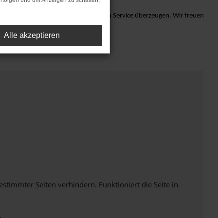
rfolgen und um Anzeigen zu schalten,
ssen Sie sich von unserem exzellenten Service überzeugen. Wir freuen
Alle akzeptieren
immter Seiten verhindern. Funktioniert die Seite in