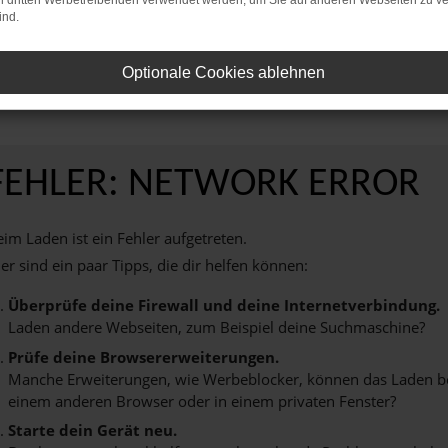
on dritten Werbetreibenden verwendet werden, um Sie auf anderen Webseiten zu ve
ind.
inbaren Sie noch heute einen Termin bei AVP Autoland GmbH & Co. KG und la
 unvergessliches Fahrerlebnis zu bieten.
Optionale Cookies ablehnen
FEHLER: NETWORK ERROR
im Laden ist ein Fehler aufgetreten.
er sind ein paar Tipps, die dir helfen können:
Überprüfe deine Firewall und deine Internetverbindung.
Laden andere Webseiten, zum Beispiel deine Suchmaschine?
Prüfe deine Browsererweiterungen.
Manche Erweiterungen, wie Werbeblocker, können das Laden best
einem anderen Browser oder in einem privaten Fenster?
Starte dein Gerät neu.