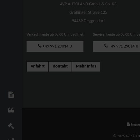
AVP AUTOLAND GmbH & Co. KG
Graflinger Straße 125
94469 Deggendorf
Verkauf
: heute ab 08:00 Uhr geöffnet
Service
: heute ab 08:00 Uhr g
+49 991 29014-0
+49 991 29014-0
Anfahrt
Kontakt
Mehr Infos
Impr
© 2026 AVP AUTO