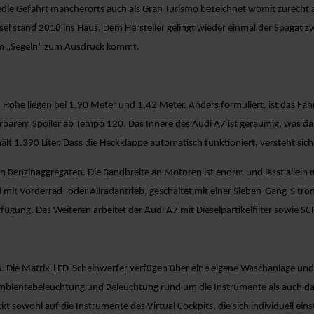
edle Gefährt mancherorts auch als Gran Turismo bezeichnet womit zurecht 
sel stand 2018 ins Haus. Dem Hersteller gelingt wieder einmal der Spagat
um „Segeln“ zum Ausdruck kommt.
d Höhe liegen bei 1,90 Meter und 1,42 Meter. Anders formuliert, ist das Fa
rbarem Spoiler ab Tempo 120. Das Innere des Audi A7 ist geräumig, was dan
ält 1.390 Liter. Dass die Heckklappe automatisch funktioniert, versteht sich
n Benzinaggregaten. Die Bandbreite an Motoren ist enorm und lässt allein 
mit Vorderrad- oder Allradantrieb, geschaltet mit einer Sieben-Gang-S tron
ügung. Des Weiteren arbeitet der Audi A7 mit Dieselpartikelfilter sowie SC
lers. Die Matrix-LED-Scheinwerfer verfügen über eine eigene Waschanlage un
bientebeleuchtung und Beleuchtung rund um die Instrumente als auch dan
ckt sowohl auf die Instrumente des Virtual Cockpits, die sich individuell ein