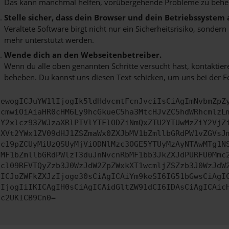
Das kann manchmal helfen, vorübergehende Probleme zu behe
Stelle sicher, dass dein Browser und dein Betriebssystem
Veraltete Software birgt nicht nur ein Sicherheitsrisiko, sonde
mehr unterstützt werden.
Wende dich an den Webseitenbetreiber.
Wenn du alle oben genannten Schritte versucht hast, kontaktier
beheben. Du kannst uns diesen Text schicken, um uns bei der F
ewogICJuYW1lIjogIk5ldHdvcmtFcnJvciIsCiAgImNvbmZpZ
cmwiOiAiaHR0cHM6Ly9hcGkueC5ha3MtcHJvZC5hdWRhcmlzL
Y2xlcz93ZWJzaXRlPTVlYTFlODZiNmQxZTU2YTUwMzZiY2VjZ
XVt2YWx1ZV09dHJ1ZSZmaWx0ZXJbMV1bZmllbGRdPW1vZGVsJ
c19pZCUyMiUzQSUyMjViODNlMzc3OGE5YTUyMzAyNTAwMTg1N
MF1bZmllbGRdPWlzT3duJnNvcnRbMF1bb3JkZXJdPURFU0Mmc
cl09REVTQyZzb3J0WzJdW2ZpZWxkXT1wcmljZSZzb3J0WzJdW
ICJoZWFkZXJzIjoge30sCiAgICAiYm9keSI6IG51bGwsCiAgI
IjogIiIKICAgIH0sCiAgICAidGltZW91dCI6IDAsCiAgICAic
c2UKICB9Cn0=