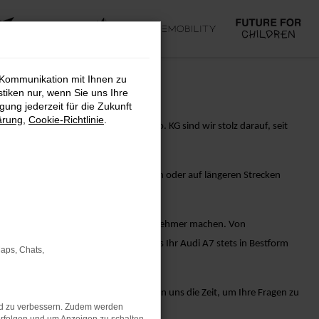
 Kommunikation mit Ihnen zu
stiken nur, wenn Sie uns Ihre
ung jederzeit für die Zukunft
ärung
,
Cookie-Richtlinie
.
mance. Bei AVP Autoland GmbH & Co. KG sind wir stolz darauf, seit
tionen. Egal, ob Sie die Stadt erobern oder auf längeren Strecken
itz Ihres Audi A7-Fahrzeugs noch angenehmer machen. Von
Ihnen alles, um sicherzustellen, dass Ihr Audi A7 stets in Bestform
Maps, Chats,
fahrenen Verkaufsberater. Wir nehmen uns die Zeit, um Ihre Fragen zu
nd zu verbessern. Zudem werden