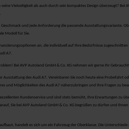
h seine Vielseitigkeit als auch durch sein kompaktes Design überzeugt? Be
.
n Geschmack und jede Anforderung die passende Ausstattungsvariante. Ob Si
le Modell für Sie.
Finanzierungsoptionen an, die individuell auf Ihre Bedürfnisse zugeschnitten 
udi A7.
Problem! Bei AVP Autoland GmbH & Co. KG nehmen wir gerne Ihr Gebrauchtf
er Ausstattung des Audi A7. Vereinbaren Sie noch heute eine Probefahrt o
tures und Möglichkeiten des Audi A7 näherzubringen und Ihre Fragen zu be
zellenten Kundenservice und sind stets bemüht, Ihre Erwartungen zu übertr
arauf, Sie bei AVP Autoland GmbH & Co. KG begrüßen zu dürfen und Ihnen
aufbaut, handelt es sich um ein Fahrzeug der Oberklasse. Die Unterschied