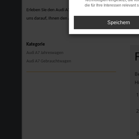
Technologien eingesetzt, die v
die für Ihre Interessen relevant s
Erleben Sie den Audi A7 hautnah bei einer Probefahrt. Vere
uns darauf, Ihnen den Audi A7 näherzubringen und Ihnen ein
Speichern
Kategorie
Audi A7 Jahreswagen
Audi A7 Gebrauchtwagen
Be
Hi