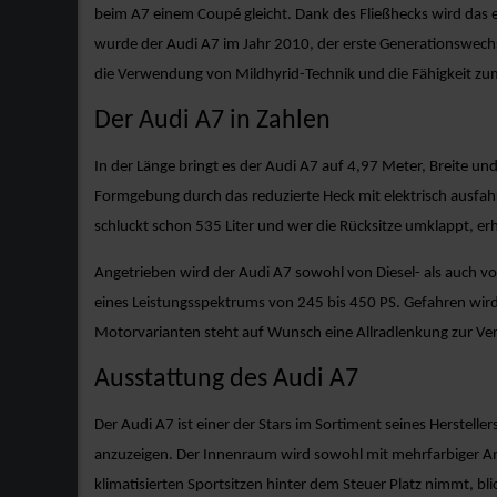
beim A7 einem Coupé gleicht. Dank des Fließhecks wird das 
wurde der Audi A7 im Jahr 2010, der erste Generationswech
die Verwendung von Mildhyrid-Technik und die Fähigkeit z
Der Audi A7 in Zahlen
In der Länge bringt es der Audi A7 auf 4,97 Meter, Breite un
Formgebung durch das reduzierte Heck mit elektrisch ausfah
schluckt schon 535 Liter und wer die Rücksitze umklappt, erh
Angetrieben wird der Audi A7 sowohl von Diesel- als auch vo
eines Leistungsspektrums von 245 bis 450 PS. Gefahren wird 
Motorvarianten steht auf Wunsch eine Allradlenkung zur Verf
Ausstattung des Audi A7
Der Audi A7 ist einer der Stars im Sortiment seines Herstel
anzuzeigen. Der Innenraum wird sowohl mit mehrfarbiger Am
klimatisierten Sportsitzen hinter dem Steuer Platz nimmt, bli