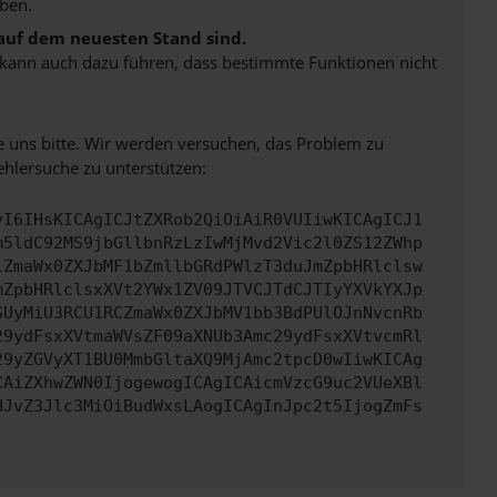
ben.
 auf dem neuesten Stand sind.
rn kann auch dazu führen, dass bestimmte Funktionen nicht
e uns bitte. Wir werden versuchen, das Problem zu
ehlersuche zu unterstützen:
yI6IHsKICAgICJtZXRob2QiOiAiR0VUIiwKICAgICJ1
m5ldC92MS9jbGllbnRzLzIwMjMvd2Vic2l0ZS12ZWhp
iZmaWx0ZXJbMF1bZmllbGRdPWlzT3duJmZpbHRlclsw
mZpbHRlclsxXVt2YWx1ZV09JTVCJTdCJTIyYXVkYXJp
SUyMiU3RCU1RCZmaWx0ZXJbMV1bb3BdPUlOJnNvcnRb
29ydFsxXVtmaWVsZF09aXNUb3Amc29ydFsxXVtvcmRl
29yZGVyXT1BU0MmbGltaXQ9MjAmc2tpcD0wIiwKICAg
CAiZXhwZWN0IjogewogICAgICAicmVzcG9uc2VUeXBl
HJvZ3Jlc3MiOiBudWxsLAogICAgInJpc2t5IjogZmFs