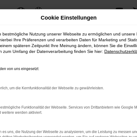
Cookie Einstellungen
ie bestmögliche Nutzung unserer Webseite zu ermöglichen und unsere
hierbei Ihre Präferenzen und verarbeiten Daten für Marketing und Stati
einem späteren Zeitpunkt Ihre Meinung ändern, können Sie die Einwillig
en zum Umfang der Datenverarbeitung finden Sie hier:
Datenschutzerkl
erzeugt mit seinem einzigartigen Charme und seiner herausragenden Perfor
u sein.
en von uns eingesetzt:
nd bietet gleichzeitig eine Vielzahl an modernen Technologien und Innova
aß und Komfort.
rlich, um die Kernfunktionalität der Webseite zu gewährleisten.
VP Autoland GmbH & Co. KG erhalten Sie zusätzliche Services, die den Bes
asingoptionen bis hin zu professionellem Service und Wartung – wir bieten 
estmögliche Funktionalität der Webseite. Services von Drittanbietern wie Google 
eitere werden aktiviert.
 Audi A7-Modellen, inklusive einer persönlichen Beratung durch unsere er
 es uns, die Nutzung der Webseite zu analysieren, um die Leistung zu messen u
für Ihre individuellen Bedürfnisse zu finden.