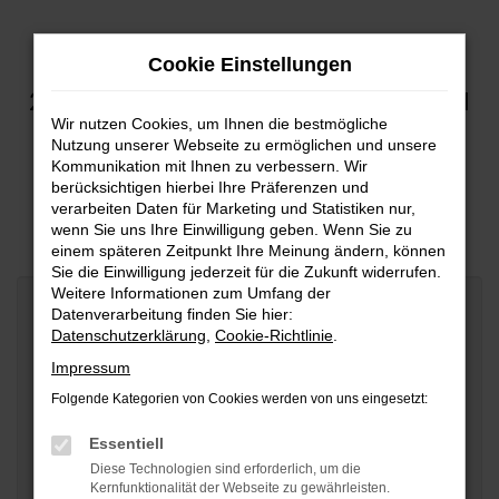
Zum
Cookie Einstellungen
Hauptinhalt
springen
24H GEWERBEKUNDEN-SERVICETERMIN
Wir nutzen Cookies, um Ihnen die bestmögliche
VEREINBAREN
Nutzung unserer Webseite zu ermöglichen und unsere
Kommunikation mit Ihnen zu verbessern. Wir
berücksichtigen hierbei Ihre Präferenzen und
IHR TERMIN IN PASSAU
verarbeiten Daten für Marketing und Statistiken nur,
wenn Sie uns Ihre Einwilligung geben. Wenn Sie zu
einem späteren Zeitpunkt Ihre Meinung ändern, können
Sie die Einwilligung jederzeit für die Zukunft widerrufen.
Weitere Informationen zum Umfang der
Service-Art
Datenverarbeitung finden Sie hier:
*
Datenschutzerklärung
,
Cookie-Richtlinie
.
Impressum
Folgende Kategorien von Cookies werden von uns eingesetzt:
Essentiell
Leihwagen
Diese Technologien sind erforderlich, um die
Kernfunktionalität der Webseite zu gewährleisten.