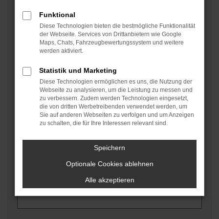
Bitte stellen Sie mir einen Leihwagen zur Verfügung (ab €
Funktional
25,–/Tag – bitte bringen Sie Ihren Führerschein mit)
Diese Technologien bieten die bestmögliche Funktionalität
der Webseite. Services von Drittanbietern wie Google
Maps, Chats, Fahrzeugbewertungssystem und weitere
Hol- und Bring-Service
werden aktiviert.
Hol- und Bring-Service (bitte geben Sie Ihre Abholadresse
Statistik und Marketing
ein)
Diese Technologien ermöglichen es uns, die Nutzung der
Webseite zu analysieren, um die Leistung zu messen und
zu verbessern. Zudem werden Technologien eingesetzt,
Kennzeichen
*
die von dritten Werbetreibenden verwendet werden, um
Sie auf anderen Webseiten zu verfolgen und um Anzeigen
zu schalten, die für Ihre Interessen relevant sind.
Km-Stand
*
Speichern
Optionale Cookies ablehnen
Alle akzeptieren
Vorname