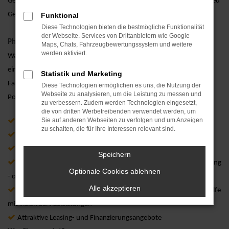
Gebrauchtwagen um eine Option erweitert: einem Porsche Approved
Gebrauchtwagen.
Funktional
Diese Technologien bieten die bestmögliche Funktionalität
der Webseite. Services von Drittanbietern wie Google
Philosophie.
Maps, Chats, Fahrzeugbewertungssystem und weitere
werden aktiviert.
Was unterscheidet einen Porsche Approved Gebrauchtwagen von
einem herkömmlichen Gebrauchtwagen? Porsche garantiert immer
Statistik und Marketing
Fahrspaß.
Diese Technologien ermöglichen es uns, die Nutzung der
Webseite zu analysieren, um die Leistung zu messen und
Porsche Approved Gebrauchtwagen außerdem:
zu verbessern. Zudem werden Technologien eingesetzt,
die von dritten Werbetreibenden verwendet werden, um
Sie auf anderen Webseiten zu verfolgen und um Anzeigen
Überprüfung anhand einer Checkliste mit 111 Prüfpunkten
zu schalten, die für Ihre Interessen relevant sind.
Aufbereitung nach Porsche Qualitätsstandards
Verwendung von Porsche Originalteilen
Speichern
Bis zu 24 Monate Gebrauchtwagengarantie - ohne km-Begrenzung
Optionale Cookies ablehnen
- ohne Selbstbehalt
Alle akzeptieren
Bis zu 24 Monate Porsche Assistance - europaweite Mobilitätshilfe
mit vielen Serviceleistungen
Attraktive Leasing- und Finanzierungsangebote