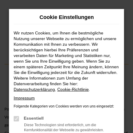
Zum
Cookie Einstellungen
Hauptinhalt
springen
Wir nutzen Cookies, um Ihnen die bestmögliche
Nutzung unserer Webseite zu ermöglichen und unsere
Kommunikation mit Ihnen zu verbessern. Wir
PORSCHE APPROVED.
berücksichtigen hierbei Ihre Präferenzen und
verarbeiten Daten für Marketing und Statistiken nur,
wenn Sie uns Ihre Einwilligung geben. Wenn Sie zu
einem späteren Zeitpunkt Ihre Meinung ändern, können
Sie die Einwilligung jederzeit für die Zukunft widerrufen.
Weitere Informationen zum Umfang der
Datenverarbeitung finden Sie hier:
Datenschutzerklärung
,
Cookie-Richtlinie
.
Impressum
Folgende Kategorien von Cookies werden von uns eingesetzt:
Porsche Approved - dieses Prädikat erhalten Porsche Fahrzeuge aus
Vorbesitz, die den hohen Qualitätsansprüchen der Marke Porsche
Essentiell
Diese Technologien sind erforderlich, um die
gerecht werden. So wird Ihre Wahl zwischen einem Neu- und
Kernfunktionalität der Webseite zu gewährleisten.