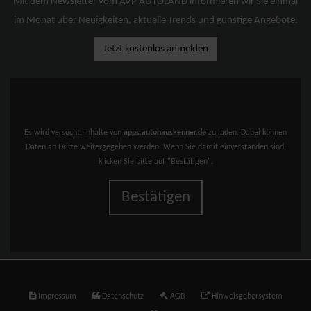
Mit dem Newsletter vom AVP AUTOLAND informieren wir Sie einmal
im Monat über Neuigkeiten, aktuelle Trends und günstige Angebote.
Jetzt kostenlos anmelden
Es wird versucht, Inhalte von
apps.autohauskenner.de
zu laden. Dabei können
Daten an Dritte weitergegeben werden. Wenn Sie damit einverstanden sind,
klicken Sie bitte auf "Bestätigen".
Bestätigen
Impressum
Datenschutz
AGB
Hinweisgebersystem