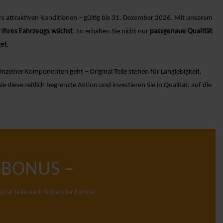
ers attraktiven Konditionen – gültig bis 31. Dezember 2026. Mit unserem
r Ihres Fahrzeugs wächst
. So erhalten Sie nicht nur
passgenaue Qualität
et
.
inzelner Komponenten geht – Original Teile stehen für Langlebigkeit,
diese zeitlich begrenzte Aktion und investieren Sie in Qualität, auf die
SBONUS –
inal Teile nach folgender Formel: