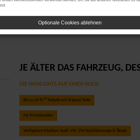
on dritten Werbetreibenden verwendet werden, um Sie auf anderen Webseiten zu ve
ind.
Optionale Cookies ablehnen
JE ÄLTER DAS FAHRZEUG, DE
DIE HIGHLIGHTS AUF EINEN BLICK:
(1)
Bis zu 30 %
Rabatt auf Original Teile
Für Privatkunden
Verfügbare Marken: Audi, VW, VW Nutzfahrzeuge & Škoda