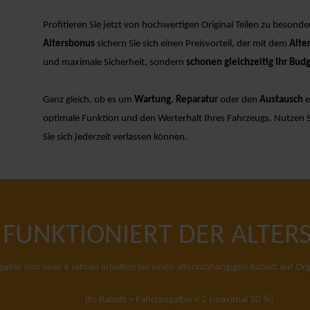
Profitieren Sie jetzt von hochwertigen Original Teilen zu besond
Altersbonus
sichern Sie sich einen Preisvorteil, der mit dem
Alte
und maximale Sicherheit, sondern
schonen
gleichzeitig Ihr
Budg
Ganz gleich, ob es um
Wartung
,
Reparatur
oder den
Austausch
e
optimale Funktion und den Werterhalt Ihres Fahrzeugs. Nutzen Sie 
Sie sich jederzeit verlassen können.
 FUNKTIONIERT DER ALTER
lter von über 4 Jahren erhalten Sie einen altersabhängigen Rabatt auf Orig
Ihr Rabatt = Fahrzeugalter × 2 (maximal 30 %)