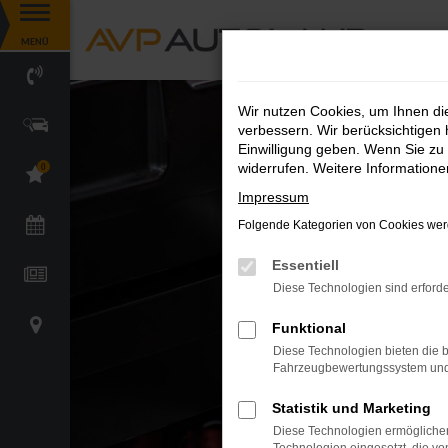
Zum
MENÜ
Hauptinhalt
springen
Wir nutzen Cookies, um Ihnen d
verbessern. Wir berücksichtigen 
Einwilligung geben. Wenn Sie zu 
widerrufen. Weitere Information
0
Impressum
Folgende Kategorien von Cookies werd
Essentiell
Diese Technologien sind erforde
Funktional
Diese Technologien bieten die b
Fahrzeugbewertungssystem und w
Statistik und Marketing
Diese Technologien ermöglichen