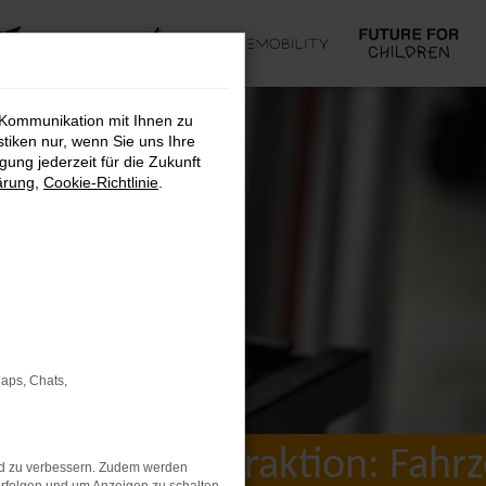
 Kommunikation mit Ihnen zu
stiken nur, wenn Sie uns Ihre
ung jederzeit für die Zukunft
ärung
,
Cookie-Richtlinie
.
Maps, Chats,
AVP Sonderaktion: Fahrze
nd zu verbessern. Zudem werden