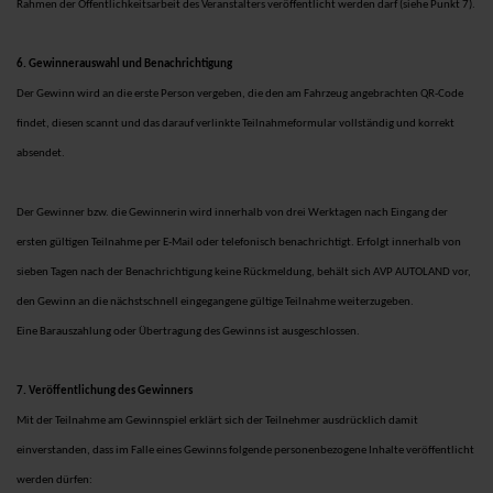
Rahmen der Öffentlichkeitsarbeit des Veranstalters veröffentlicht werden darf (siehe Punkt 7).
6. Gewinnerauswahl und Benachrichtigung
Der Gewinn wird an die erste Person vergeben, die den am Fahrzeug angebrachten QR-Code
findet, diesen scannt und das darauf verlinkte Teilnahmeformular vollständig und korrekt
absendet.
Der Gewinner bzw. die Gewinnerin wird innerhalb von drei Werktagen nach Eingang der
ersten gültigen Teilnahme per E-Mail oder telefonisch benachrichtigt. Erfolgt innerhalb von
sieben Tagen nach der Benachrichtigung keine Rückmeldung, behält sich AVP AUTOLAND vor,
den Gewinn an die nächstschnell eingegangene gültige Teilnahme weiterzugeben.
Eine Barauszahlung oder Übertragung des Gewinns ist ausgeschlossen.
7. Veröffentlichung des Gewinners
Mit der Teilnahme am Gewinnspiel erklärt sich der Teilnehmer ausdrücklich damit
einverstanden, dass im Falle eines Gewinns folgende personenbezogene Inhalte veröffentlicht
werden dürfen: