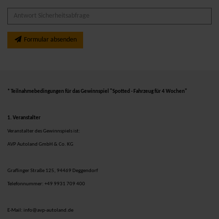
Formular absenden
* Teilnahmebedingungen
für das Gewinnspiel "Spotted - Fahrzeug für 4 Wochen"
1. Veranstalter
Veranstalter des Gewinnspiels ist:
AVP Autoland GmbH & Co. KG
Graflinger Straße 125, 94469 Deggendorf
Telefonnummer: +49 9931 709 400
E-Mail: info@avp-autoland.de