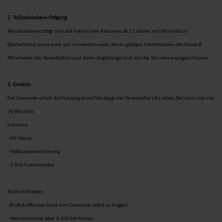
2. Teilnahmeberechtigung
Teilnahmeberechtigt sind alle natürlichen Personen ab 21 Jahren mit Wohnsitz in
Deutschland sowie einer seit mindestens zwei Jahren gültigen Fahrerlaubnis der Klasse B.
Mitarbeiter des Veranstalters und deren Angehörige sind von der Teilnahme ausgeschlossen.
3. Gewinn
Der Gewinner erhält die Nutzung eines Fahrzeugs des Veranstalters für einen Zeitraum von vier
(4) Wochen.
Inklusive:
- Kfz-Steuer
- Vollkaskoversicherung
- 3.000 Freikilometer
Nicht enthalten:
- Kraftstoffkosten (sind vom Gewinner selbst zu tragen)
- Mehrkilometer über 3.000 km hinaus