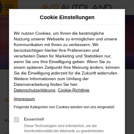
Zum
Cookie Einstellungen
Hauptinhalt
springen
Wir nutzen Cookies, um Ihnen die bestmögliche
Nutzung unserer Webseite zu ermöglichen und unsere
Kommunikation mit Ihnen zu verbessern. Wir
berücksichtigen hierbei Ihre Präferenzen und
verarbeiten Daten für Marketing und Statistiken nur,
Spotted: AVP
wenn Sie uns Ihre Einwilligung geben. Wenn Sie zu
Jetzt mitmachen & gewinnen.
einem späteren Zeitpunkt Ihre Meinung ändern, können
Sie die Einwilligung jederzeit für die Zukunft widerrufen.
Weitere Informationen zum Umfang der
Datenverarbeitung finden Sie hier:
Datenschutzerklärung
,
Cookie-Richtlinie
.
Impressum
NAVIGATION
Folgende Kategorien von Cookies werden von uns eingesetzt:
Essentiell
Alle Highlights auf einen Blick
Diese Technologien sind erforderlich, um die
Kernfunktionalität der Webseite zu gewährleisten.