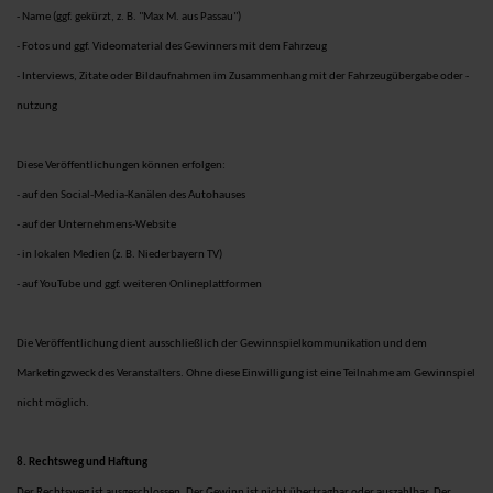
- Name (ggf. gekürzt, z. B. "Max M. aus Passau")
- Fotos und ggf. Videomaterial des Gewinners mit dem Fahrzeug
- Interviews, Zitate oder Bildaufnahmen im Zusammenhang mit der Fahrzeugübergabe oder -
nutzung
Diese Veröffentlichungen können erfolgen:
- auf den Social-Media-Kanälen des Autohauses
- auf der Unternehmens-Website
- in lokalen Medien (z. B. Niederbayern TV)
- auf YouTube und ggf. weiteren Onlineplattformen
Die Veröffentlichung dient ausschließlich der Gewinnspielkommunikation und dem
Marketingzweck des Veranstalters. Ohne diese Einwilligung ist eine Teilnahme am Gewinnspiel
nicht möglich.
8. Rechtsweg und Haftung
Der Rechtsweg ist ausgeschlossen. Der Gewinn ist nicht übertragbar oder auszahlbar. Der