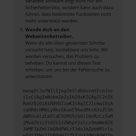
Veraltete Software birgt nicht nur ein
Sicherheitsrisiko, sondern kann auch dazu
führen, dass bestimmte Funktionen nicht
mehr unterstützt werden.
Wende dich an den
Webseitenbetreiber.
Wenn du alle oben genannten Schritte
versucht hast, kontaktiere uns bitte. Wir
werden versuchen, das Problem zu
beheben. Du kannst uns diesen Text
schicken, um uns bei der Fehlersuche zu
unterstützen:
ewogICJuYW1lIjogIk5ldHdvcmtFcnJvc
iIsCiAgImNvbmZpZyI6IHsKICAgICJtZX
Rob2QiOiAiR0VUIiwKICAgICJ1cmwiOiA
iaHR0cHM6Ly9hcGkueC5ha3MtcHJvZC5h
dWRhcmlzLm5ldC92MS9jbGllbnRzLzIwM
jMvd2Vic2l0ZS12ZWhpY2xlcz9maWx0ZX
JbMF1bZmllbGRdPWlzT3duJmZpbHRlcls
wXVt2YWx1ZV09dHJ1ZSZzb3J0WzBdW2Zp