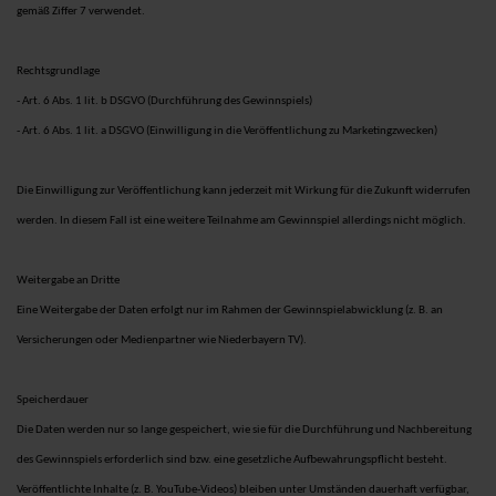
gemäß Ziffer 7 verwendet.
Rechtsgrundlage
- Art. 6 Abs. 1 lit. b DSGVO (Durchführung des Gewinnspiels)
- Art. 6 Abs. 1 lit. a DSGVO (Einwilligung in die Veröffentlichung zu Marketingzwecken)
Die Einwilligung zur Veröffentlichung kann jederzeit mit Wirkung für die Zukunft widerrufen
werden. In diesem Fall ist eine weitere Teilnahme am Gewinnspiel allerdings nicht möglich.
Weitergabe an Dritte
Eine Weitergabe der Daten erfolgt nur im Rahmen der Gewinnspielabwicklung (z. B. an
Versicherungen oder Medienpartner wie Niederbayern TV).
Speicherdauer
Die Daten werden nur so lange gespeichert, wie sie für die Durchführung und Nachbereitung
des Gewinnspiels erforderlich sind bzw. eine gesetzliche Aufbewahrungspflicht besteht.
Veröffentlichte Inhalte (z. B. YouTube-Videos) bleiben unter Umständen dauerhaft verfügbar,