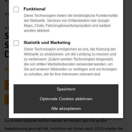
So funktioniert's
Funktional
Lagernder Fahrzeugbestand
Diese Technologien bieten die bestmögliche Funktionalität
der Webseite. Services von Drittanbietern wie Google
Maps, Chats, Fahrzeugbewertungssystem und weitere
Kontakt
werden aktiviert.
SPOTTED: AVP – DIE
Statistik und Marketing
SPANNENDSTE AUTOSUCHE
Diese Technologien ermöglichen es uns, die Nutzung der
DES SOMMERS
Webseite zu analysieren, um die Leistung zu messen und
zu verbessern. Zudem werden Technologien eingesetzt,
die von dritten Werbetreibenden verwendet werden, um
Sie auf anderen Webseiten zu verfolgen und um Anzeigen
DIE HIGHLIGHTS AUF EINEN BLICK:
zu schalten, die für Ihre Interessen relevant sind.
Vier Wochen kostenlose Miete* gewinnen
Speichern
Optionale Cookies ablehnen
Regelmäßige Hinweise auf Social Media
Alle akzeptieren
Da unsere Spotted Aktion bereits im letzten Jahr für große
Begeisterung gesorgt hat, möchten wir Ihnen auch 2026 wieder die