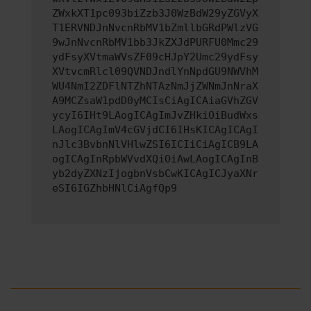
ZWxkXT1pc093biZzb3J0WzBdW29yZGVyX
T1ERVNDJnNvcnRbMV1bZmllbGRdPWlzVG
9wJnNvcnRbMV1bb3JkZXJdPURFU0Mmc29
ydFsyXVtmaWVsZF09cHJpY2Umc29ydFsy
XVtvcmRlcl09QVNDJndlYnNpdGU9NWVhM
WU4NmI2ZDFlNTZhNTAzNmJjZWNmJnNraX
A9MCZsaW1pdD0yMCIsCiAgICAiaGVhZGV
ycyI6IHt9LAogICAgImJvZHkiOiBudWxs
LAogICAgImV4cGVjdCI6IHsKICAgICAgI
nJlc3BvbnNlVHlwZSI6ICIiCiAgICB9LA
ogICAgInRpbWVvdXQiOiAwLAogICAgInB
yb2dyZXNzIjogbnVsbCwKICAgICJyaXNr
eSI6IGZhbHNlCiAgfQp9