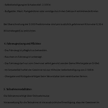
- Selbstbeteiligung im Schadensfall: 2.500 €
- Bußgelder, Maut, Parkgebühren oder sonstige durch den Gebrauch entstehende Kosten
Bei Überschreitung der 3.000 Freikilometer sind pro zusätzlich gefahrenem Kilometer 0,10 €
(Kilometergeld) zu entrichten.
4. Fahrzeugnutzung und Pflichten
- Das Fahrzeug ist pfleglich zu behandeln.
- Rauchen im Fahrzeug ist untersagt.
- Das Fahrzeug darf nur vom Gewinner selbst genutzt werden (keine Weitergabe an Dritte).
- Im Schadenfall haftet der Gewinner bis zur Höhe der Selbstbeteiligung von 2.500 €.
- Übergabe und Rückgabe erfolgen beim Veranstalter zum vereinbarten Termin.
5. Teilnahmemodalitäten
Die Teilnahme erfolgt über Onlineformular.
Voraussetzung für die Teilnahme ist die ausdrückliche Einwilligung, dass der Gewinner im