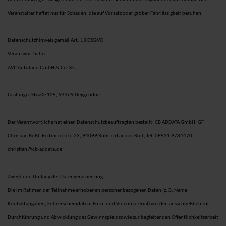
Veranstalter haftet nur für Schäden, die auf Vorsatz oder grober Fahrlässigkeit beruhen.
Datenschutzhinweis gemäß Art. 13 DSGVO
Verantwortlicher
AVP Autoland GmbH & Co. KG
Graflinger Straße 125, 94469 Deggendorf
Der Verantwortliche hat einen Datenschutzbeauftragten bestellt: CB ADDATA GmbH, GF
Christian Bößl, Reitmeierfeld 23, 94099 Ruhstorf an der Rott, Tel: 08531 9784470,
christian@cb-addata.de"
Zweck und Umfang der Datenverarbeitung
Die im Rahmen der Teilnahme erhobenen personenbezogenen Daten (z. B. Name,
Kontaktangaben, Führerscheindaten, Foto- und Videomaterial) werden ausschließlich zur
Durchführung und Abwicklung des Gewinnspiels sowie zur begleitenden Öffentlichkeitsarbeit