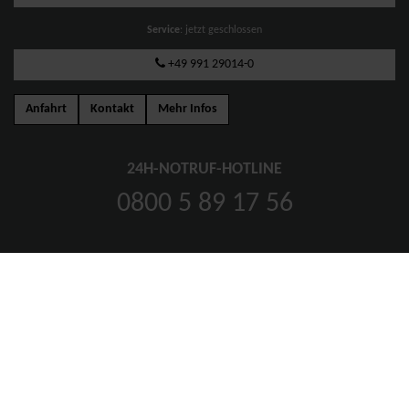
Service
: jetzt geschlossen
+49 991 29014-0
Anfahrt
Kontakt
Mehr Infos
24H-NOTRUF-HOTLINE
0800 5 89 17 56
SOCIAL MEDIA