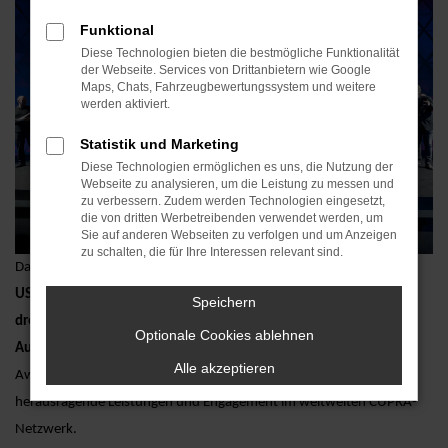
Funktional
Diese Technologien bieten die bestmögliche Funktionalität
der Webseite. Services von Drittanbietern wie Google
Maps, Chats, Fahrzeugbewertungssystem und weitere
werden aktiviert.
Statistik und Marketing
Diese Technologien ermöglichen es uns, die Nutzung der
Webseite zu analysieren, um die Leistung zu messen und
zu verbessern. Zudem werden Technologien eingesetzt,
die von dritten Werbetreibenden verwendet werden, um
Sie auf anderen Webseiten zu verfolgen und um Anzeigen
zu schalten, die für Ihre Interessen relevant sind.
Das deutsche CUPRA Team hat bei den prestigeträchtigen
„ONE OF
US“-Awards 2024
in Barcelona eindrucksvoll überzeugt. Mit gleich
Speichern
drei ersten Plätzen in der Kategorie „Serviceberater“
und der
Optionale Cookies ablehnen
Auszeichnung als „Bestes Team“
setzte es neue Maßstäbe. Die
Alle akzeptieren
Awards, die jährlich von CUPRA verliehen werden, würdigen
herausragende Leistungen und Engagement im weltweiten CUPRA-
Netzwerk.