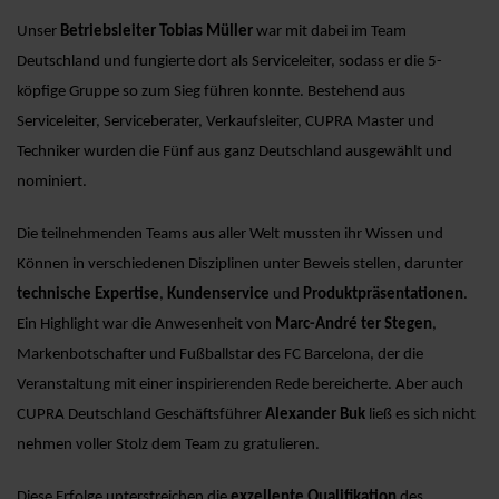
Unser
Betriebsleiter Tobias Müller
war mit dabei im Team
Deutschland und fungierte dort als Serviceleiter, sodass er die 5-
köpfige Gruppe so zum Sieg führen konnte. Bestehend aus
Serviceleiter, Serviceberater, Verkaufsleiter, CUPRA Master und
Techniker wurden die Fünf aus ganz Deutschland ausgewählt und
nominiert.
Die teilnehmenden Teams aus aller Welt mussten ihr Wissen und
Können in verschiedenen Disziplinen unter Beweis stellen, darunter
technische Expertise
,
Kundenservice
und
Produktpräsentationen
.
Ein Highlight war die Anwesenheit von
Marc-André ter Stegen
,
Markenbotschafter und Fußballstar des FC Barcelona, der die
Veranstaltung mit einer inspirierenden Rede bereicherte. Aber auch
CUPRA Deutschland Geschäftsführer
Alexander Buk
ließ es sich nicht
nehmen voller Stolz dem Team zu gratulieren.
Diese Erfolge unterstreichen die
exzellente Qualifikation
des