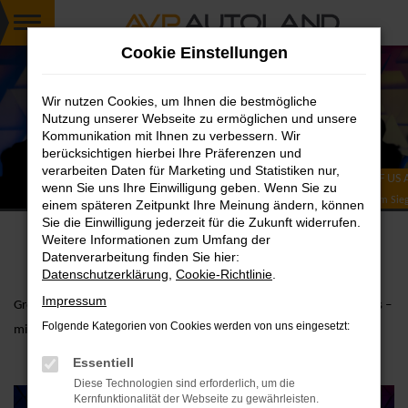
Zum
Cookie Einstellungen
Hauptinhalt
springen
Wir nutzen Cookies, um Ihnen die bestmögliche
Nutzung unserer Webseite zu ermöglichen und unsere
Kommunikation mit Ihnen zu verbessern. Wir
berücksichtigen hierbei Ihre Präferenzen und
verarbeiten Daten für Marketing und Statistiken nur,
CUPRA ONE OF US 
wenn Sie uns Ihre Einwilligung geben. Wenn Sie zu
Tobias Müller (3. v. l.) im Si
einem späteren Zeitpunkt Ihre Meinung ändern, können
Sie die Einwilligung jederzeit für die Zukunft widerrufen.
Weitere Informationen zum Umfang der
Datenverarbeitung finden Sie hier:
Datenschutzerklärung
,
Cookie-Richtlinie
.
Impressum
Großer Erfolg für CUPRA Deutschland bei den „ONE OF US“-Awards –
Folgende Kategorien von Cookies werden von uns eingesetzt:
mit dabei Betriebsleiter Tobias Müller.
Essentiell
Diese Technologien sind erforderlich, um die
Kernfunktionalität der Webseite zu gewährleisten.