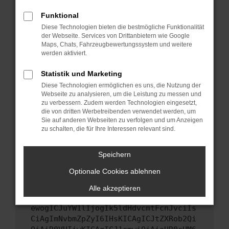
Starte dein Gerät neu.
Funktional
Das kann manchmal helfen, vorübergehende
Diese Technologien bieten die bestmögliche Funktionalität
Probleme zu beheben.
der Webseite. Services von Drittanbietern wie Google
Stelle sicher, dass dein Browser und dein
Maps, Chats, Fahrzeugbewertungssystem und weitere
werden aktiviert.
Betriebssystem auf dem neuesten Stand
sind.
Statistik und Marketing
Veraltete Software birgt nicht nur ein
Diese Technologien ermöglichen es uns, die Nutzung der
Sicherheitsrisiko, sondern kann auch dazu
Webseite zu analysieren, um die Leistung zu messen und
führen, dass bestimmte Funktionen nicht mehr
zu verbessern. Zudem werden Technologien eingesetzt,
unterstützt werden.
die von dritten Werbetreibenden verwendet werden, um
Sie auf anderen Webseiten zu verfolgen und um Anzeigen
Wende dich an den Webseitenbetreiber.
zu schalten, die für Ihre Interessen relevant sind.
Wenn du alle oben genannten Schritte versucht
hast, kontaktiere uns bitte. Wir werden
Speichern
versuchen, das Problem zu beheben. Du kannst
Optionale Cookies ablehnen
uns diesen Text schicken, um uns bei der
Fehlersuche zu unterstützen:
Alle akzeptieren
ewogICJuYW1lIjogIk5ldHdvcmtFcnJvciIs
CiAgImNvbmZpZyI6IHsKICAgICJtZXRob2Qi