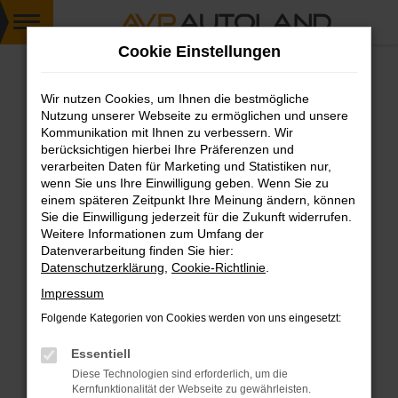
Zum
Cookie Einstellungen
Hauptinhalt
springen
Wir nutzen Cookies, um Ihnen die bestmögliche
FEHLER: NETWORK ERROR
Nutzung unserer Webseite zu ermöglichen und unsere
Kommunikation mit Ihnen zu verbessern. Wir
Beim Laden ist ein Fehler aufgetreten.
berücksichtigen hierbei Ihre Präferenzen und
Hier sind ein paar Tipps, die dir helfen können:
verarbeiten Daten für Marketing und Statistiken nur,
wenn Sie uns Ihre Einwilligung geben. Wenn Sie zu
einem späteren Zeitpunkt Ihre Meinung ändern, können
Überprüfe deine Firewall und deine
Sie die Einwilligung jederzeit für die Zukunft widerrufen.
Internetverbindung.
Weitere Informationen zum Umfang der
Laden andere Webseiten, zum Beispiel deine
Datenverarbeitung finden Sie hier:
Suchmaschine?
Datenschutzerklärung
,
Cookie-Richtlinie
.
Prüfe deine Browsererweiterungen.
Impressum
Manche Erweiterungen, wie Werbeblocker,
Folgende Kategorien von Cookies werden von uns eingesetzt:
können das Laden bestimmter Seiten
verhindern. Funktioniert die Seite in einem
Essentiell
anderen Browser oder in einem privaten
Diese Technologien sind erforderlich, um die
Fenster?
Kernfunktionalität der Webseite zu gewährleisten.