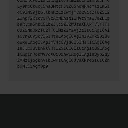
OiAiR0VUIiwKICAgICJ1cmwiOiAiaHR0cHM6
Ly9hcGkueC5ha3MtcHJvZC5hdWRhcmlzLm5l
dC92MS9jbGllbnRzLzIwMjMvd2Vic2l0ZS12
ZWhpY2xlcy9TVzAxNDAzNi1HVz9maWVsZD1p
bnRlcm5hbE51bWJlciZ3ZWJzaXRlPTVlYTFl
ODZiNmQxZTU2YTUwMzZiY2VjZiIsCiAgICAi
aGVhZGVycyI6IHt9LAogICAgImJvZHkiOiBu
dWxsLAogICAgImV4cGVjdCI6IHsKICAgICAg
InJlc3BvbnNlVHlwZSI6ICIiCiAgICB9LAog
ICAgInRpbWVvdXQiOiAwLAogICAgInByb2dy
ZXNzIjogbnVsbCwKICAgICJyaXNreSI6IGZh
bHNlCiAgfQp9